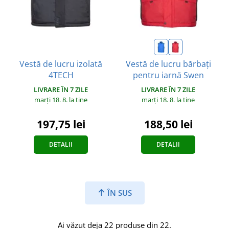
Vestă de lucru izolată
Vestă de lucru bărbați
4TECH
pentru iarnă Swen
LIVRARE ÎN 7 ZILE
LIVRARE ÎN 7 ZILE
marți 18. 8.
la tine
marți 18. 8.
la tine
197,75 lei
188,50 lei
DETALII
DETALII
ÎN SUS
Ai văzut deja 22 produse din 22.