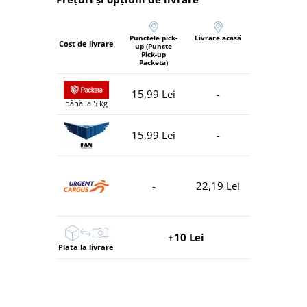
Punctele pick-
Livrare acasă
Cost de livrare
up (Puncte
Pick-up
Packeta)
15,99 Lei
-
până la 5 kg
15,99 Lei
-
-
22,19 Lei
+10 Lei
Plata la livrare