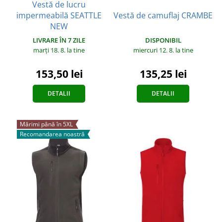
Vestă de lucru
impermeabilă SEATTLE
Vestă de camuflaj CRAMBE
NEW
LIVRARE ÎN 7 ZILE
DISPONIBIL
marți 18. 8.
la tine
miercuri 12. 8.
la tine
153,50 lei
135,25 lei
DETALII
DETALII
Mărimi până în 5XL
Recomandarea noastră