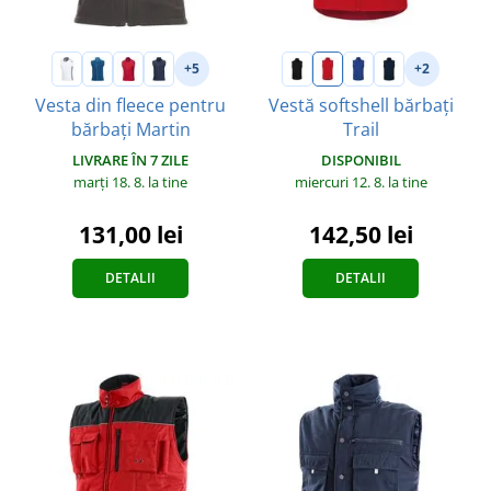
+5
+2
Vesta din fleece pentru
Vestă softshell bărbați
bărbați Martin
Trail
LIVRARE ÎN 7 ZILE
DISPONIBIL
marți 18. 8.
la tine
miercuri 12. 8.
la tine
131,00 lei
142,50 lei
DETALII
DETALII