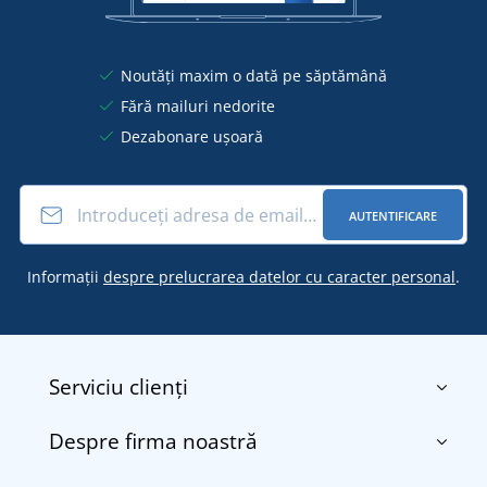
Noutăți maxim o dată pe săptămână
Fără mailuri nedorite
Dezabonare ușoară
AUTENTIFICARE
Informații
despre prelucrarea datelor cu caracter personal
.
Serviciu clienți
Despre firma noastră
Contact
Termenii și condițiile