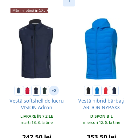
1
Mărimi până în 5XL
+2
Vestă softshell de lucru
Vestă hibrid bărbați
VISION Adron
ARDON NYPAXX
LIVRARE ÎN 7 ZILE
DISPONIBIL
marți 18. 8.
la tine
miercuri 12. 8.
la tine
242,50 lei
353,50 lei