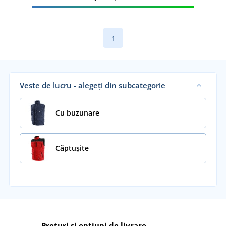
1
Veste de lucru - alegeți din subcategorie
Cu buzunare
Căptușite
Prețuri și opțiuni de livrare