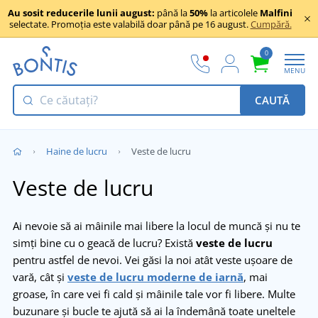
Au sosit reducerile lunii august:
până la
50%
la articolele
Malfini
selectate. Promoția este valabilă doar până pe 16 august.
Cumpără.
0
MENU
CAUTĂ
Haine de lucru
Veste de lucru
Veste de lucru
Ai nevoie să ai mâinile mai libere la locul de muncă și nu te
simți bine cu o geacă de lucru? Există
veste de lucru
pentru astfel de nevoi. Vei găsi la noi atât veste ușoare de
vară, cât și
veste de lucru moderne de iarnă
, mai
groase, în care vei fi cald și mâinile tale vor fi libere. Multe
buzunare și bucle te ajută să ai la îndemână toate uneltele