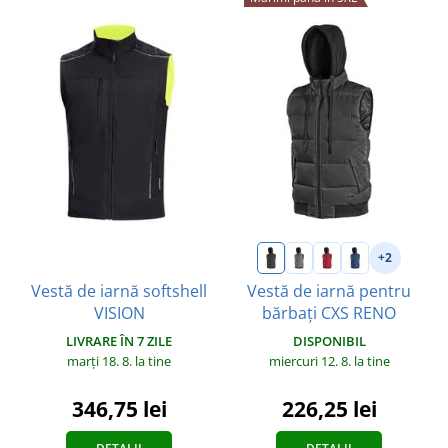
+2
Vestă de iarnă softshell
Vestă de iarnă pentru
VISION
bărbați CXS RENO
LIVRARE ÎN 7 ZILE
DISPONIBIL
marți 18. 8.
la tine
miercuri 12. 8.
la tine
346,75 lei
226,25 lei