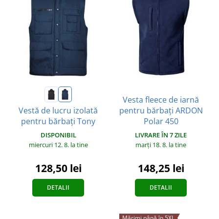
Vesta fleece de iarnă
pentru bărbați ARDON
Vestă de lucru izolată
Polar 450
pentru bărbați Tony
LIVRARE ÎN 7 ZILE
DISPONIBIL
marți 18. 8.
la tine
miercuri 12. 8.
la tine
148,25 lei
128,50 lei
DETALII
DETALII
Mărimi până în 5XL