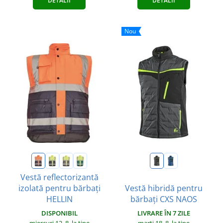
DETALII
DETALII
Nou
Vestă reflectorizantă
izolată pentru bărbați
Vestă hibridă pentru
HELLIN
bărbați CXS NAOS
DISPONIBIL
LIVRARE ÎN 7 ZILE
miercuri 12. 8.
la tine
marți 18. 8.
la tine