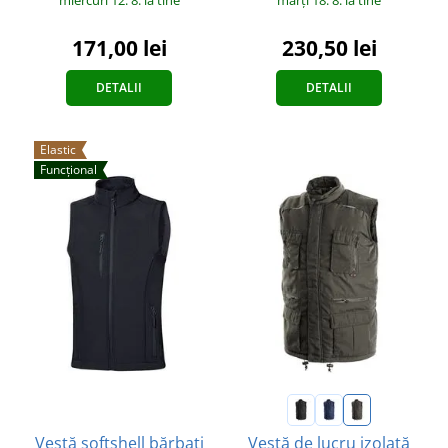
171,00 lei
230,50 lei
DETALII
DETALII
Elastic
Funcțional
Vestă softshell bărbați
Vestă de lucru izolată