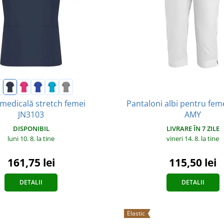
Pantaloni albi pentru fem
medicală stretch femei
AMY
JN3103
LIVRARE ÎN 7 ZILE
DISPONIBIL
vineri 14. 8.
la tine
luni 10. 8.
la tine
115,50 lei
161,75 lei
DETALII
DETALII
Elastic