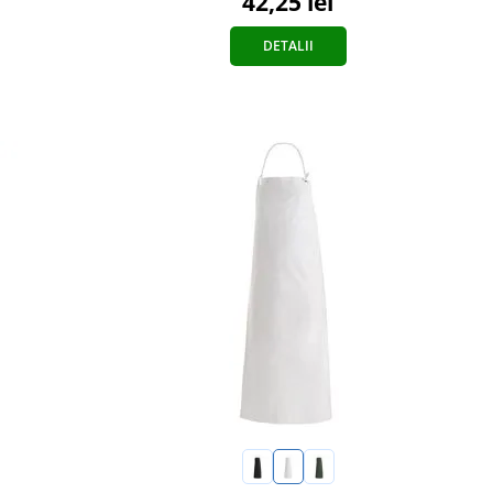
42,25 lei
DETALII