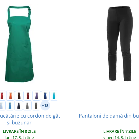
+18
bucătărie cu cordon de gât
Pantaloni de damă din b
și buzunar
LIVRARE ÎN 7 ZILE
LIVRARE ÎN 8 ZILE
vineri 14. 8.
la tine
luni 17. 8.
la tine