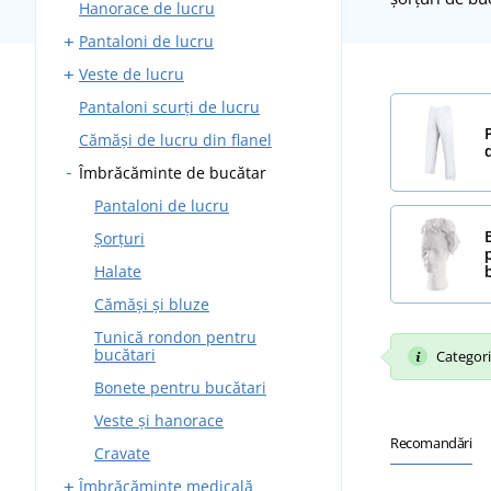
Hanorace de lucru
Pantaloni fără bretele
Pantaloni de lucru
Bluze de lucru
Veste de lucru
Costume de lucru
Pantaloni standard
Pantaloni scurți de lucru
Salopete de lucru
Pantaloni cu bretele
Cu buzunare
combinezon
Cămăși de lucru din flanel
Căptușite
Salopete de lucru căptușite
Îmbrăcăminte de bucătar
Pantaloni de lucru
Șorțuri
Halate
Cămăși și bluze
Tunică rondon pentru
bucătari
Categoria
Bonete pentru bucătari
Veste și hanorace
Recomandări
Cravate
Îmbrăcăminte medicală