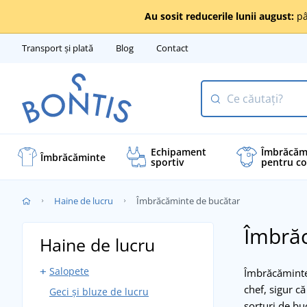
Au sosit reducerile lunii august:
pâ
Transport și plată
Blog
Contact
Echipament
Îmbrăcăm
Îmbrăcăminte
sportiv
pentru co
Haine de lucru
Îmbrăcăminte de bucătar
Îmbră
Haine de lucru
Salopete
Îmbrăcămintea
chef, sigur c
Geci și bluze de lucru
Salopete cu pieptar
șorțuri de buc