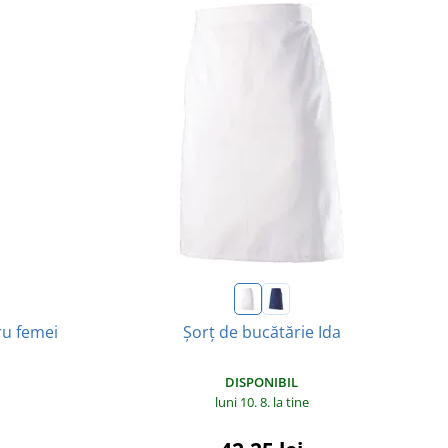
ru femei
Șorț de bucătărie Ida
DISPONIBIL
luni 10. 8.
la tine