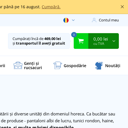
oar până pe 16 august.
Cumpără.
Contul meu
0
0,00 lei
Cumpărați încă de
469,00 lei
și
transportul îl aveți gratuit
cu TVA
Genți și
rii
Gospodărie
Noutăți
rucsacuri
rii și diverse unități din domeniul horeca. Ca bucătar sau
ă de produse - pantaloni albi de lucru, tunici rondon, haine,
stente, și multe mărimi disponibile.