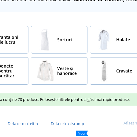
Pantaloni
Șorțuri
Halate
de lucru
Bonete
Veste și
pentru
Cravate
hanorace
bucătari
 conține 70 produse. Folosește filtrele pentru a găsi mai rapid produse.
Afișez 
De la cel mai ieftin
De la cel mai scump
Nou