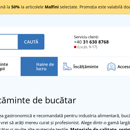
nă la
50%
la articolele
Malfini
selectate. Promoția este valabilă d
Serviciu clienți
+40
31 630 8768
CAUTĂ
(Lu-Jo, 9-17)
inte
Haine de
Încălţăminte
Acceso
pii
lucru
căminte de bucătar
 gastronomică e recomandată pentru industria alimentară, bucătă
ă vrei să arăți mereu curat și profesionist. Alege dintr-o gamă larg
ătar și multe alte materiale textile.
Materiale de calitate, rezi