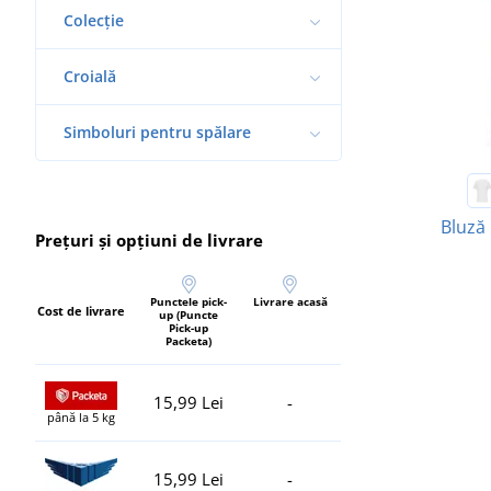
Colecție
Croială
Simboluri pentru spălare
Bluză 
Prețuri și opțiuni de livrare
Punctele pick-
Livrare acasă
Cost de livrare
up (Puncte
Pick-up
Packeta)
15,99 Lei
-
până la 5 kg
15,99 Lei
-