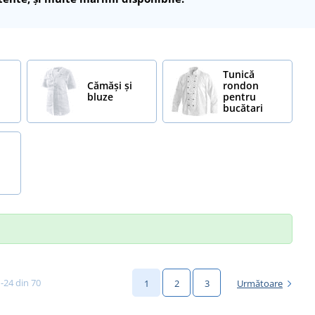
Tunică
Cămăși și
rondon
bluze
pentru
bucătari
1-24 din 70
1
2
3
Următoare