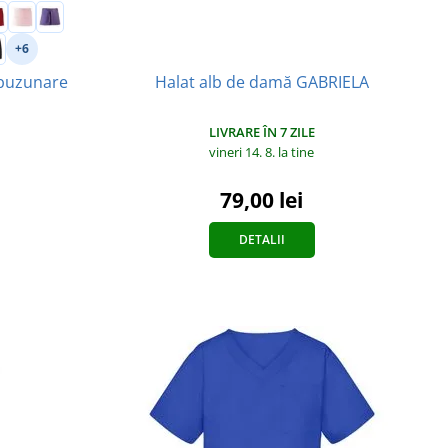
+6
 buzunare
Halat alb de damă GABRIELA
LIVRARE ÎN 7 ZILE
vineri 14. 8.
la tine
79,00 lei
DETALII