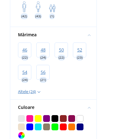
Dielectrice
Genunchiere
(42)
(43)
(1)
Mărimea
46
48
50
52
(22)
(24)
(22)
(23)
54
56
(24)
(21)
Altele (24)
Culoare