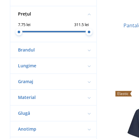
Prețul
7.75 lei
311.5 lei
Pantal
Brandul
Lungime
Gramaj
Elastic
Material
Glugă
Anotimp