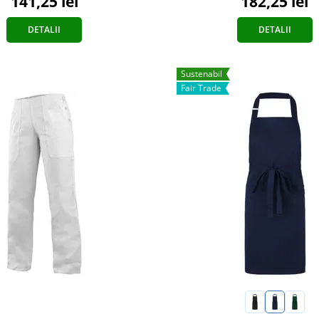
141,25 lei
182,25 lei
DETALII
DETALII
Sustenabil
Fair Trade