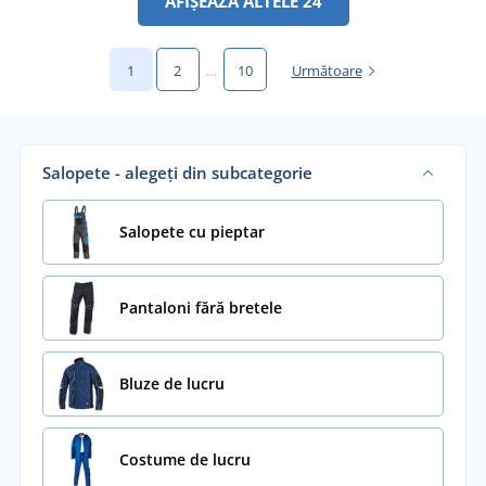
AFIȘEAZĂ ALTELE 24
1
2
…
10
Următoare
Salopete - alegeți din subcategorie
Salopete cu pieptar
Pantaloni fără bretele
Bluze de lucru
Costume de lucru