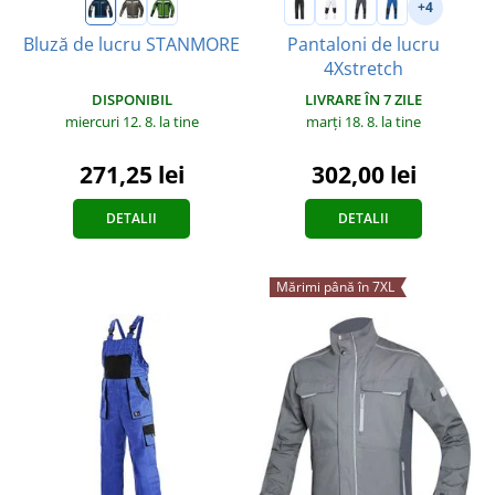
+4
Bluză de lucru STANMORE
Pantaloni de lucru
4Xstretch
DISPONIBIL
LIVRARE ÎN 7 ZILE
miercuri 12. 8.
la tine
marți 18. 8.
la tine
271,25 lei
302,00 lei
DETALII
DETALII
Mărimi până în 7XL