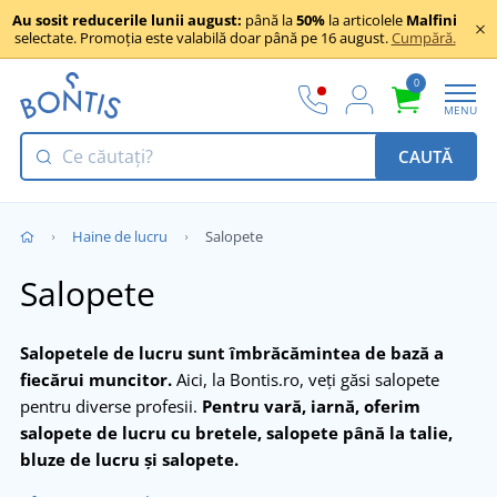
Au sosit reducerile lunii august:
până la
50%
la articolele
Malfini
selectate. Promoția este valabilă doar până pe 16 august.
Cumpără.
0
MENU
CAUTĂ
Haine de lucru
Salopete
Salopete
Salopetele de lucru sunt îmbrăcămintea de bază a
fiecărui muncitor.
Aici, la Bontis.ro, veți găsi salopete
pentru diverse profesii.
Pentru vară, iarnă, oferim
salopete de lucru cu bretele, salopete până la talie,
bluze de lucru și salopete.