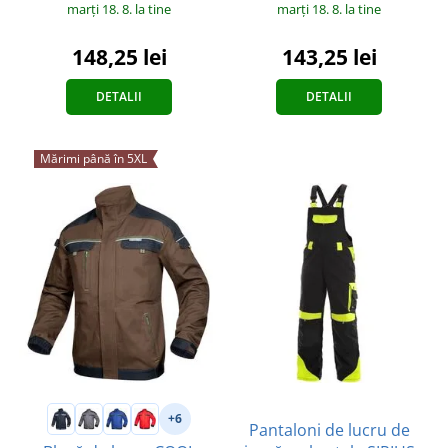
marți 18. 8.
la tine
marți 18. 8.
la tine
148,25 lei
143,25 lei
DETALII
DETALII
Mărimi până în 5XL
+6
Pantaloni de lucru de