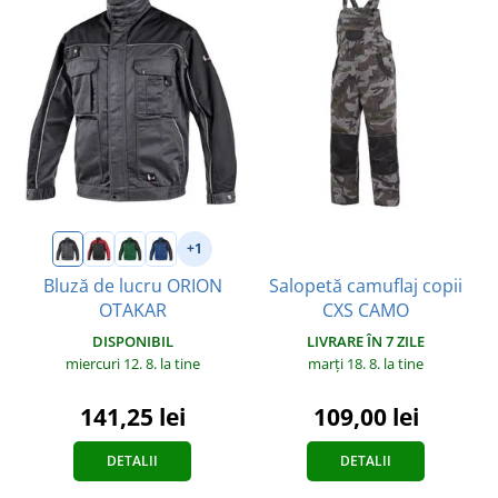
+1
Salopetă camuflaj copii
Bluză de lucru ORION
CXS CAMO
OTAKAR
LIVRARE ÎN 7 ZILE
DISPONIBIL
marți 18. 8.
la tine
miercuri 12. 8.
la tine
109,00 lei
141,25 lei
DETALII
DETALII