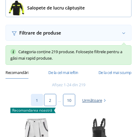
Salopete de lucru căptușite
Filtrare de produse
Categoria conține 219 produse. Folosește filtrele pentru a
găsi mai rapid produse.
Recomandări
De la cel mai ieftin
De la cel mai scump
Afișez 1-24 din 219
1
2
…
10
Următoare
Recomandarea noastră