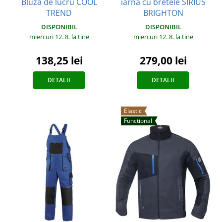
iarnă cu bretele SIRIUS
Bluză de lucru COOL
BRIGHTON
TREND
DISPONIBIL
DISPONIBIL
miercuri 12. 8.
la tine
miercuri 12. 8.
la tine
279,00 lei
138,25 lei
DETALII
DETALII
Elastic
Funcțional