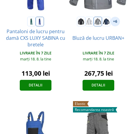
+6
Pantaloni de lucru pentru
damă CXS LUXY SABINA cu
Bluză de lucru URBAN+
bretele
LIVRARE ÎN 7 ZILE
LIVRARE ÎN 7 ZILE
marți 18. 8.
la tine
marți 18. 8.
la tine
267,75 lei
113,00 lei
DETALII
DETALII
Elastic
Recomandarea noastră