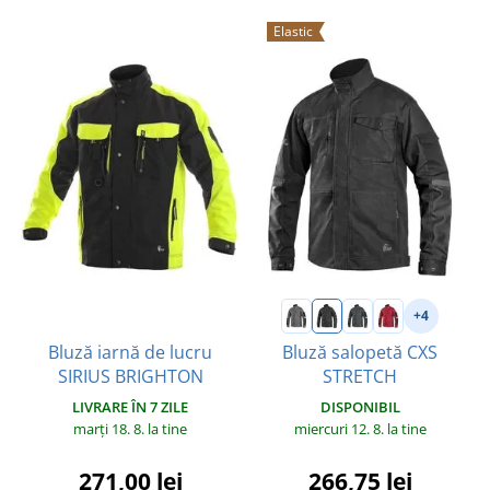
Elastic
+4
Bluză iarnă de lucru
Bluză salopetă CXS
SIRIUS BRIGHTON
STRETCH
LIVRARE ÎN 7 ZILE
DISPONIBIL
marți 18. 8.
la tine
miercuri 12. 8.
la tine
271,00 lei
266,75 lei