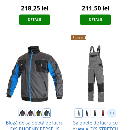
218,25 lei
211,50 lei
DETALII
DETALII
Elastic
+3
Bluză de salopetă de lucru
Salopete de lucru cu
CXS PHOENIX PERSEUS
bretele CXS STRETCH