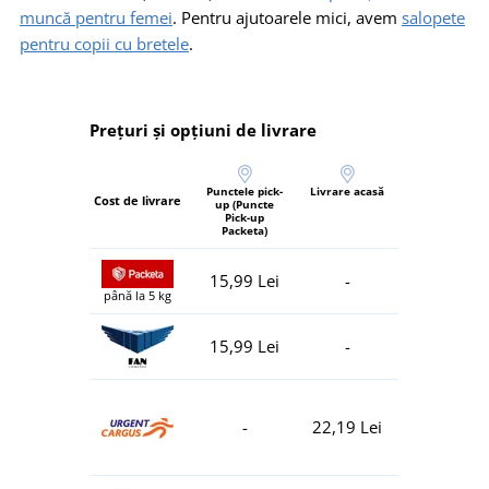
muncă pentru femei
. Pentru ajutoarele mici, avem
salopete
pentru copii cu bretele
.
Prețuri și opțiuni de livrare
Punctele pick-
Livrare acasă
Cost de livrare
up (Puncte
Pick-up
Packeta)
15,99 Lei
-
până la 5 kg
15,99 Lei
-
-
22,19 Lei