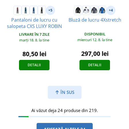
+5
+4
Pantaloni de lucru cu
Bluză de lucru 4Xstretch
salopeta CXS LUXY ROBIN
DISPONIBIL
LIVRARE ÎN 7 ZILE
miercuri 12. 8.
la tine
marți 18. 8.
la tine
297,00 lei
80,50 lei
DETALII
DETALII
ÎN SUS
Ai văzut deja 24 produse din 219.