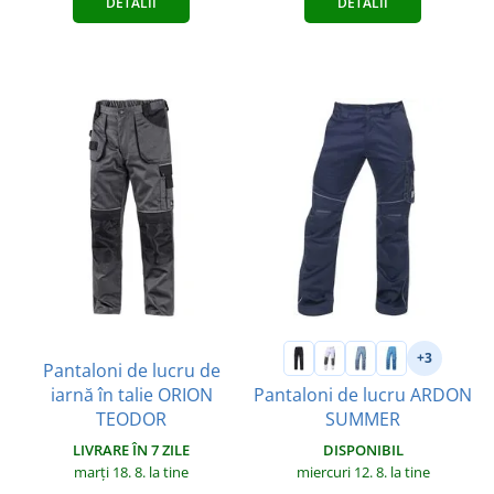
DETALII
DETALII
+3
Pantaloni de lucru de
iarnă în talie ORION
Pantaloni de lucru ARDON
TEODOR
SUMMER
LIVRARE ÎN 7 ZILE
DISPONIBIL
marți 18. 8.
la tine
miercuri 12. 8.
la tine