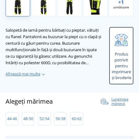
+1
următoare
Salopetă de iarnă pentru bărbați cu pieptar, vătuiți
cu flanel. Pantalonii au buzunar la piept cu o clapă și
centură cu găuri pentru curea. Buzunare
multifuncționale în față și două buzunare în spate
Produs
ce cu siguranță își găsesc utilizare. Au genunchii
potrivit
întăriți cu poliester 600D, cu posibilitatea de…
pentru
imprimare
Afișează mai multe
și broderie
Lungimea
Alegeți mărimea
mânecii
44-46
48-50
52-54
56-58
60-62