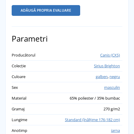
ADĂUGĂ PROPRIA EVALUARE
Parametri
Producătorul
Canis (CXS)
Colecție
Sirius Brighton
Culoare
galben
,
negru
Sex
masculin
Material
65% poliester / 35% bumbac
Gramaj
270 g/m2
Lungime
Standard (înălţime 176-182 cm)
Anotimp
iarna