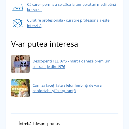
Călcare - permis a se călca la temperaturi medii până
la 150 °C
Curățire profesională - curățire profesională este
interzisă
V-ar putea interesa
Descoperiți TEE JAYS - marca daneză premium
cu tradiție din 1976
Cum să faceți față zilelor fierbinți de vară
confortabil și în siguranță
Întrebări despre produs