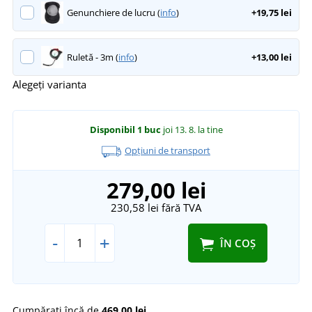
Genunchiere de lucru (
info
)
+19,75 lei
Ruletă - 3m (
info
)
+13,00 lei
Alegeți varianta
Disponibil
1 buc
joi 13. 8.
la tine
Opțiuni de transport
279,00 lei
230,58 lei
fără TVA
-
+
ÎN COȘ
Cumpărați încă de
469,00 lei