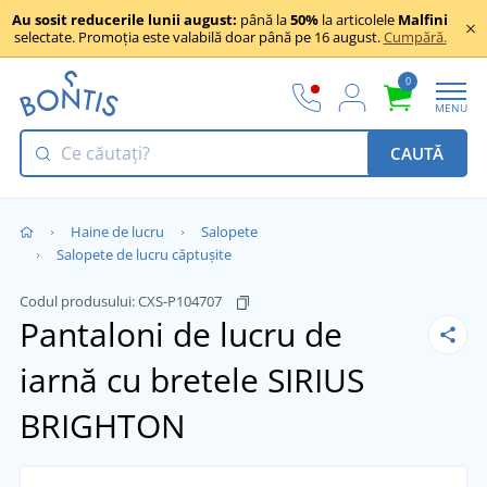
Au sosit reducerile lunii august:
până la
50%
la articolele
Malfini
selectate. Promoția este valabilă doar până pe 16 august.
Cumpără.
0
MENU
CAUTĂ
Haine de lucru
Salopete
Salopete de lucru căptușite
Codul produsului:
CXS-P104707
Pantaloni de lucru de
iarnă cu bretele SIRIUS
BRIGHTON