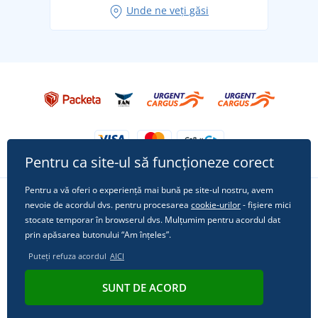
Unde ne veți găsi
Tricoul preferat City în rol principal: ținute pentru
orice ocazie!
Pentru ca site-ul să funcționeze corect
Pentru a vă oferi o experiență mai bună pe site-ul nostru, avem
nevoie de acordul dvs. pentru procesarea
cookie-urilor
- fișiere mici
Urmărește-ne pe rețelele sociale
stocate temporar în browserul dvs. Mulțumim pentru acordul dat
prin apăsarea butonului “Am înțeles”.
Puteți refuza acordul
AICI
© 2011 - 2026, Dual Trade s.r.o. | Din punct de vedere tehnic oferă
SUNT DE ACORD
Simplia.cz
.