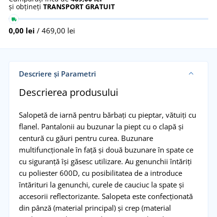
și obțineți
TRANSPORT GRATUIT
0,00 lei
/ 469,00 lei
Descriere și Parametri
Descrierea produsului
Salopetă de iarnă pentru bărbați cu pieptar, vătuiți cu
flanel. Pantalonii au buzunar la piept cu o clapă și
centură cu găuri pentru curea. Buzunare
multifuncționale în față și două buzunare în spate ce
cu siguranță își găsesc utilizare. Au genunchii întăriți
cu poliester 600D, cu posibilitatea de a introduce
întărituri la genunchi, curele de cauciuc la spate și
accesorii reflectorizante. Salopeta este confecționată
din pânză (material principal) și crep (material