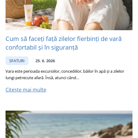
Cum să faceți față zilelor fierbinți de vară
confortabil și în siguranță
SFATURI
25. 6. 2026
Vara este perioada excursiilor, concediilor, băilor în apă și a zilelor
lungi petrecute afară. Însă, atunci când…
Citește mai multe