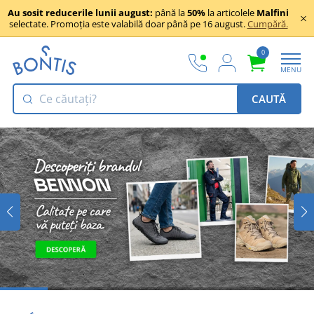
Au sosit reducerile lunii august:
până la
50%
la articolele
Malfini
selectate. Promoția este valabilă doar până pe 16 august.
Cumpără.
0
MENU
CAUTĂ