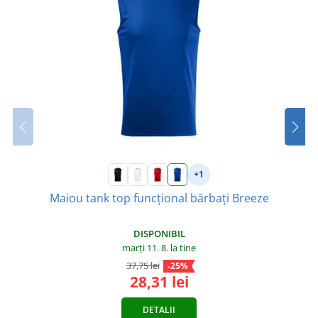
+1
Maiou tank top funcțional bărbați Breeze
DISPONIBIL
marți 11. 8.
la tine
37,75 lei
-25%
28,31 lei
DETALII