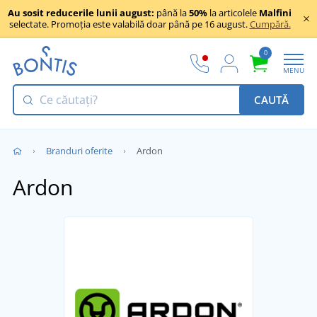
Au sosit reducerile lunii august:
până la
50%
la articolele
Malfini
selectate. Promoția este valabilă doar până pe 16 august.
Cumpără.
0
MENU
CAUTĂ
Branduri oferite
Ardon
Ardon