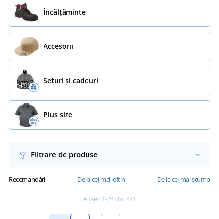
Încălţăminte
Accesorii
Seturi și cadouri
Plus size
Filtrare de produse
Recomandări
De la cel mai ieftin
De la cel mai scump
Afișez 1-24 din 441