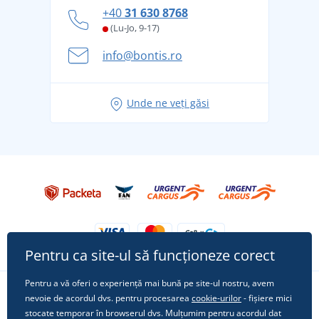
Cum să faceți față zilelor fierbinți de vară confortabil
+40
31 630 8768
și în siguranță
(Lu-Jo, 9-17)
Aventura de vară începe cu bagajul - pregătiți-vă
info@bontis.ro
pentru vacanță fără griji
Idei de outfituri fresh pentru o vară relaxată
Unde ne veți găsi
Tricoul preferat City în rol principal: ținute pentru
orice ocazie!
Pentru ca site-ul să funcționeze corect
Pentru a vă oferi o experiență mai bună pe site-ul nostru, avem
nevoie de acordul dvs. pentru procesarea
cookie-urilor
- fișiere mici
Urmărește-ne pe rețelele sociale
stocate temporar în browserul dvs. Mulțumim pentru acordul dat