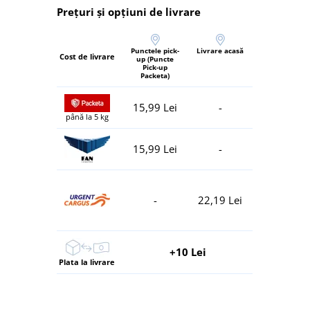
Prețuri și opțiuni de livrare
Punctele pick-
Livrare acasă
Cost de livrare
up (Puncte
Pick-up
Packeta)
15,99 Lei
-
până la 5 kg
15,99 Lei
-
-
22,19 Lei
+10 Lei
Plata la livrare