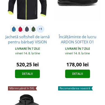
+1
Încălțăminte de lucru
Jachetă softshell de iarnă
ARDON SOFTEX O1
pentru bărbați VISION
LIVRARE ÎN 7 ZILE
LIVRARE ÎN 7 ZILE
vineri 14. 8.
la tine
vineri 14. 8.
la tine
178,00 lei
520,25 lei
DETALII
DETALII
Mărimi până în 5XL
Recomandarea noastră