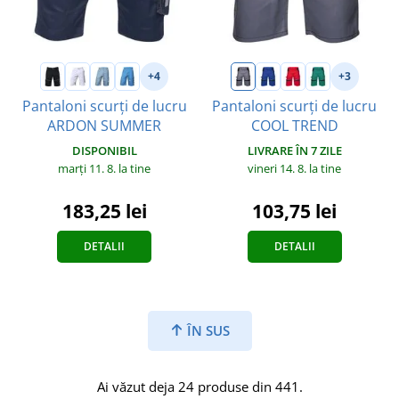
+4
+3
Pantaloni scurți de lucru
Pantaloni scurți de lucru
ARDON SUMMER
COOL TREND
DISPONIBIL
LIVRARE ÎN 7 ZILE
marți 11. 8.
la tine
vineri 14. 8.
la tine
183,25 lei
103,75 lei
DETALII
DETALII
ÎN SUS
Ai văzut deja 24 produse din 441.