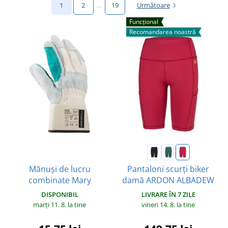
1
2
…
19
Următoare
Funcțional
Recomandarea noastră
Mănuși de lucru
Pantaloni scurți biker
combinate Mary
damă ARDON ALBADEW
DISPONIBIL
LIVRARE ÎN 7 ZILE
marți 11. 8.
la tine
vineri 14. 8.
la tine