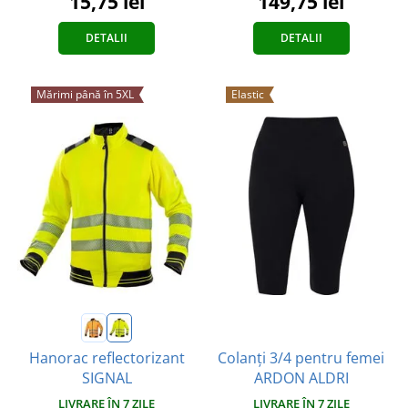
15,75 lei
149,75 lei
DETALII
DETALII
Mărimi până în 5XL
Elastic
Colanți 3/4 pentru femei
Hanorac reflectorizant
ARDON ALDRI
SIGNAL
LIVRARE ÎN 7 ZILE
LIVRARE ÎN 7 ZILE