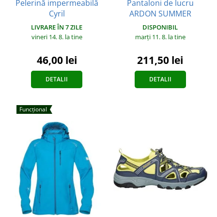
Pelerină impermeabilă
Pantaloni de lucru
Cyril
ARDON SUMMER
LIVRARE ÎN 7 ZILE
DISPONIBIL
vineri 14. 8.
la tine
marți 11. 8.
la tine
46,00 lei
211,50 lei
DETALII
DETALII
Funcțional