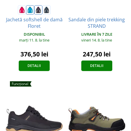
Sandale din piele trekking
Jachetă softshell de damă
STRAND
Floret
LIVRARE ÎN 7 ZILE
DISPONIBIL
vineri 14. 8.
la tine
marți 11. 8.
la tine
247,50 lei
376,50 lei
DETALII
DETALII
Funcțional