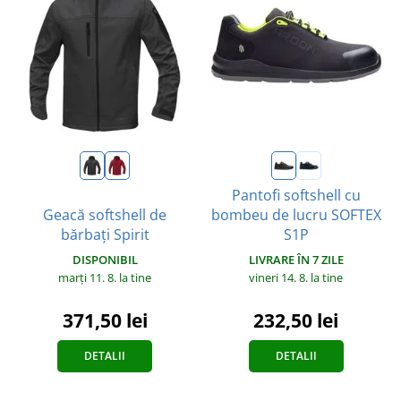
Pantofi softshell cu
Geacă softshell de
bombeu de lucru SOFTEX
bărbați Spirit
S1P
DISPONIBIL
LIVRARE ÎN 7 ZILE
marți 11. 8.
la tine
vineri 14. 8.
la tine
371,50 lei
232,50 lei
DETALII
DETALII