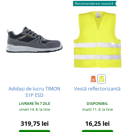
Recomandarea noastră
Adidași de lucru TIMON
Vestă reflectorizantă
S1P ESD
LIVRARE ÎN 7 ZILE
DISPONIBIL
vineri 14. 8.
la tine
marți 11. 8.
la tine
319,75 lei
16,25 lei