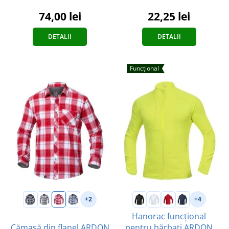
74,00 lei
22,25 lei
DETALII
DETALII
Funcțional
+2
+4
Hanorac funcțional
Cămașă din flanel ARDON
pentru bărbați ARDON