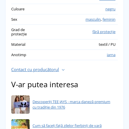
Culoare
negru
Sex
masculin
,
feminin
Grad de
fără protecție
protecție
Material
textil / PU
Anotimp
iarna
Contact cu producătorul
V-ar putea interesa
Descoperiți TEE JAYS - marca daneză premium
cu tradiție din 1976
Cum să faceți față zilelor fierbinți de vară