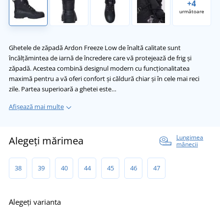
+4
următoare
Ghetele de zăpadă Ardon Freeze Low de înaltă calitate sunt
încălțămintea de iarnă de încredere care vă protejează de frig și
zăpadă. Acestea combină designul modern cu funcționalitatea
maximă pentru a vă oferi confort și căldură chiar și în cele mai reci
zile. Partea superioară a ghetei este…
Afișează mai multe
Lungimea
Alegeți mărimea
mânecii
38
39
40
44
45
46
47
Alegeți varianta