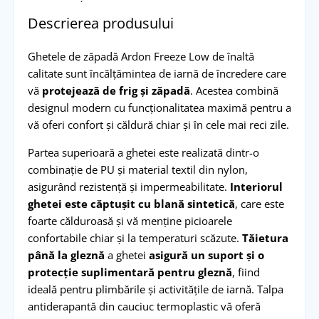
Descrierea produsului
Ghetele de zăpadă Ardon Freeze Low de înaltă
calitate sunt încălțămintea de iarnă de încredere care
vă
protejează de frig și zăpadă
. Acestea combină
designul modern cu funcționalitatea maximă pentru a
vă oferi confort și căldură chiar și în cele mai reci zile.
Partea superioară a ghetei este realizată dintr-o
combinație de PU și material textil din nylon,
asigurând rezistență și impermeabilitate.
Interiorul
ghetei este căptușit cu blană sintetică
, care este
foarte călduroasă și vă menține picioarele
confortabile chiar și la temperaturi scăzute.
Tăietura
până la gleznă
a ghetei
asigură un suport și o
protecție suplimentară pentru gleznă
, fiind
ideală pentru plimbările și activitățile de iarnă. Talpa
antiderapantă din cauciuc termoplastic vă oferă