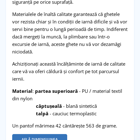
siguranță pe orice suprafață.
Materialele de înaltă calitate garantează că ghetele
vor rezista chiar și în condiții de iarnă dificile și vă vor
servi bine pentru o lungă perioadă de timp. Indiferent
dacă mergeți la muncă, la plimbare sau într-o
excursie de iarnă, aceste ghete nu vă vor dezamăgi
niciodată.
Achiziționați această încălțăminte de iarnă de calitate
care vă va oferi căldură și confort pe tot parcursul
iernii.
Material
:
partea superioară
- PU / material textil
din nylon
căptușeală
- blană sintetică
talpă
- cauciuc termoplastic
Un pantof mărimea 42 cântărește 563 de grame.
AFLĂ DIMENSIUNEA