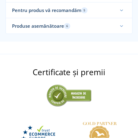
Pentru produs vă recomandăm
5
Fabricat în Cehia
Re
Produse asemănătoare
6
Recomandarea noastră
Fu
Certificate și premii
Șosete THERMOULTRA
Cizme pentru zăpadă unisex FREEZE
Ghet
DISPONIBIL