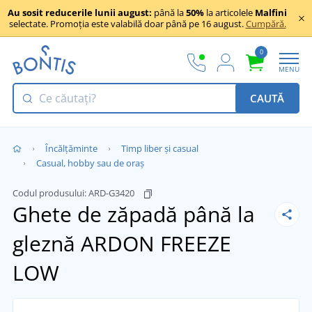
Au sosit reducerile lunii august:
până la
50%
la articolele
Malfini
selectate. Promoția este valabilă doar până pe 16 august.
Cumpără.
0
MENU
CAUTĂ
Încălţăminte
Timp liber și casual
Casual, hobby sau de oraș
Codul produsului:
ARD-G3420
Ghete de zăpadă până la
gleznă ARDON FREEZE
LOW