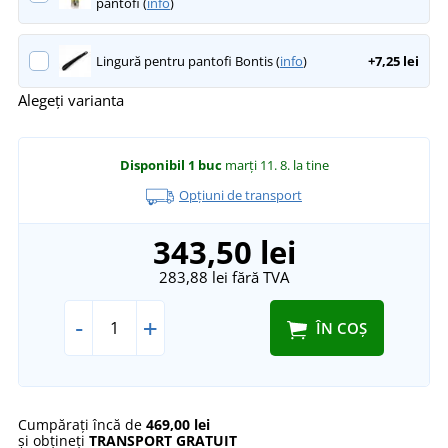
pantofi (
info
)
Lingură pentru pantofi Bontis (
info
)
+7,25 lei
Alegeți varianta
Disponibil
1 buc
marți 11. 8.
la tine
Opțiuni de transport
343,50 lei
283,88 lei
fără TVA
-
+
ÎN COȘ
Cumpărați încă de
469,00 lei
și obțineți
TRANSPORT GRATUIT