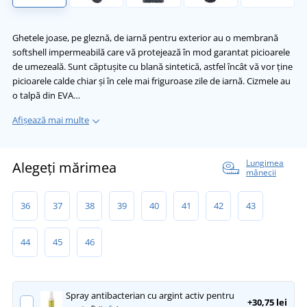
Ghetele joase, pe gleznă, de iarnă pentru exterior au o membrană
softshell impermeabilă care vă protejează în mod garantat picioarele
de umezeală. Sunt căptușite cu blană sintetică, astfel încât vă vor ține
picioarele calde chiar și în cele mai friguroase zile de iarnă. Cizmele au
o talpă din EVA…
Afișează mai multe
Lungimea
Alegeți mărimea
mânecii
36
37
38
39
40
41
42
43
44
45
46
Spray antibacterian cu argint activ pentru
+30,75 lei