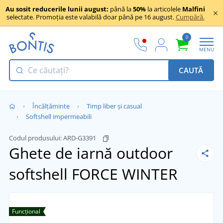
Au sosit reducerile lunii august:
până la
50%
la articolele
Malfini
selectate. Promoția este valabilă doar până pe 16 august.
Cumpără.
0
MENU
CAUTĂ
Încălţăminte
Timp liber și casual
Softshell impermeabili
Codul produsului:
ARD-G3391
Ghete de iarnă outdoor
softshell FORCE WINTER
Funcțional