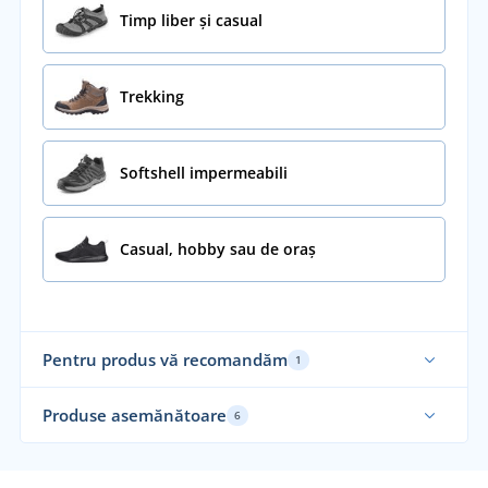
Timp liber și casual
Trekking
Softshell impermeabili
Casual, hobby sau de oraș
Pentru produs vă recomandăm
1
Funcțional
Produse asemănătoare
6
Fu