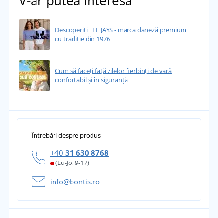
V-ar putea interesa
Descoperiți TEE JAYS - marca daneză premium
cu tradiție din 1976
Cum să faceți față zilelor fierbinți de vară
confortabil și în siguranță
Întrebări despre produs
+40
31 630 8768
(Lu-Jo, 9-17)
info@bontis.ro