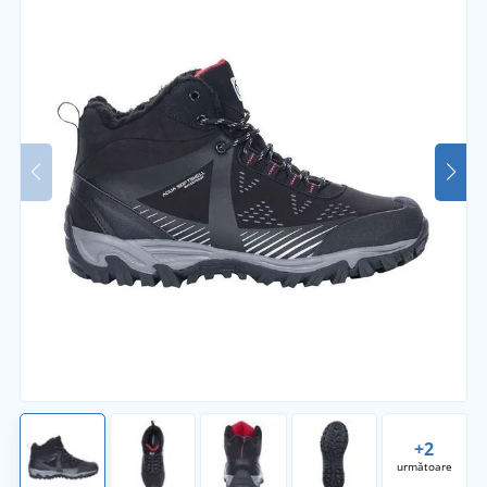
+2
următoare