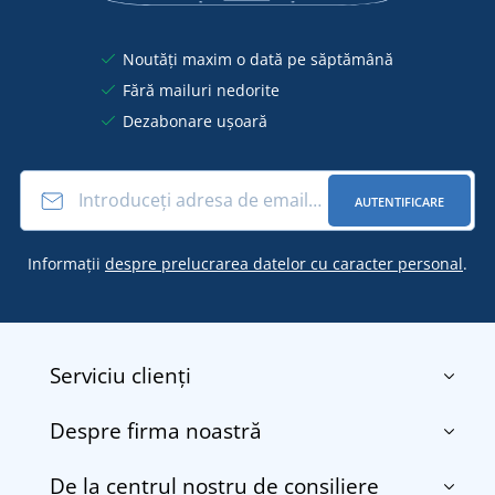
Noutăți maxim o dată pe săptămână
Fără mailuri nedorite
Dezabonare ușoară
AUTENTIFICARE
Informații
despre prelucrarea datelor cu caracter personal
.
Serviciu clienți
Despre firma noastră
Contact
Termenii și condițiile
De la centrul nostru de consiliere
Despre noi