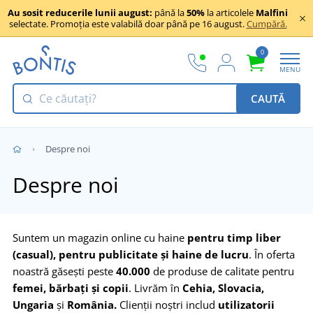
Au sosit reducerile lunii august:
până la
50%
la articolele
Malfini
selectate. Promoția este valabilă doar până pe 16 august.
Cumpără.
0
MENU
CAUTĂ
Despre noi
Despre noi
Suntem un magazin online cu haine
pentru timp liber
(casual), pentru publicitate și haine de lucru
. În oferta
noastră găsești peste
40.000
de produse de calitate pentru
femei, bărbați și copii
. Livrăm în
Cehia, Slovacia,
Ungaria
și
România.
Clienții noștri includ
utilizatorii