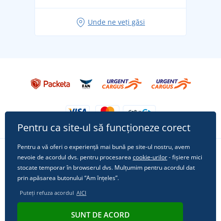
Idei de outfituri fresh pentru o vară relaxată
Unde ne veți găsi
Tricoul preferat City în rol principal: ținute pentru
orice ocazie!
Pentru ca site-ul să funcționeze corect
Pentru a vă oferi o experiență mai bună pe site-ul nostru, avem
nevoie de acordul dvs. pentru procesarea
cookie-urilor
- fișiere mici
Urmărește-ne pe rețelele sociale
stocate temporar în browserul dvs. Mulțumim pentru acordul dat
prin apăsarea butonului “Am înțeles”.
Puteți refuza acordul
AICI
© 2011 - 2026, Dual Trade s.r.o. | Din punct de vedere tehnic oferă
SUNT DE ACORD