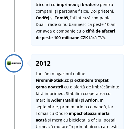
tricouri cu
imprimeu și broderie
pentru
companii și persoane fizice. Doi prieteni,
Ondřej
și
Tomáš,
înființează compania
Dual Trade și nu bănuiesc că peste 10 ani
vor avea o companie cu o
cifră de afaceri
de peste 100 milioane CZK
fără TVA.
2012
Lansăm magazinul online
FiremniPotisk.cz
și
extindem treptat
gama noastră
cu o ofertă de îmbrăcăminte
fără imprimeu. Stabilim cooperarea cu
mărcile
Adler (Malfini)
și
Ardon.
În
septembrie, primim prima comandă, iar
Tomáš cu Ondro
împachetează marfa
acasă
și merg cu bicicleta la oficiul poștal.
Urmează mutare în primul birou, care este