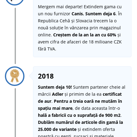
Mergem mai departe! Extindem gama cu
un nou furnizor
Canis.
Suntem deja 6
. În
Republica Cehă și Slovacia trecem la o
nouă soluție în vânzarea prin magazinul
online.
Creștem de la an la an cu 60%
și
avem cifra de afaceri de 18 milioane CZK
fără TVA.
2018
Suntem deja 10!
Suntem partener cheie al
mărcii
Adler
și primim de la ea
certificat
de aur
.
Pentru a treia oară ne mutăm în
spațiu mai mare
, de data aceasta într-o
hală a fabricii cu o suprafață de 900 m2
.
Dublăm numărul de articole din gamă la
25.000 de variante
și extindem oferta
noastră cu genți, rucsaci și materiale