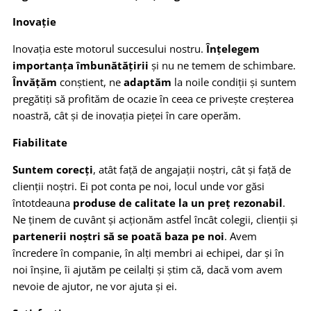
Inovație
Inovația este motorul succesului nostru.
Înțelegem
importanța îmbunătățirii
și nu ne temem de schimbare.
Învățăm
conștient, ne
adaptăm
la noile condiții și suntem
pregătiți să profităm de ocazie în ceea ce privește creșterea
noastră, cât și de inovația pieței în care operăm.
Fiabilitate
Suntem corecți
, atât față de angajații noștri, cât și față de
clienții noștri. Ei pot conta pe noi, locul unde vor găsi
întotdeauna
produse de calitate la un preț rezonabil
.
Ne ținem de cuvânt și acționăm astfel încât colegii, clienții și
partenerii noștri să se poată baza pe noi
. Avem
încredere în companie, în alți membri ai echipei, dar și în
noi înșine, îi ajutăm pe ceilalți și știm că, dacă vom avem
nevoie de ajutor, ne vor ajuta și ei.