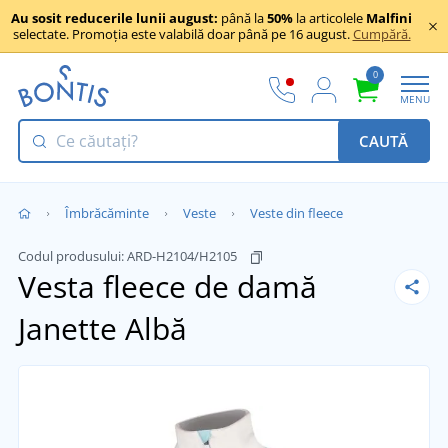
Au sosit reducerile lunii august:
până la
50%
la articolele
Malfini
selectate. Promoția este valabilă doar până pe 16 august.
Cumpără.
0
MENU
CAUTĂ
Îmbrăcăminte
Veste
Veste din fleece
Codul produsului:
ARD-H2104/H2105
Vesta fleece de damă
Janette
Albă