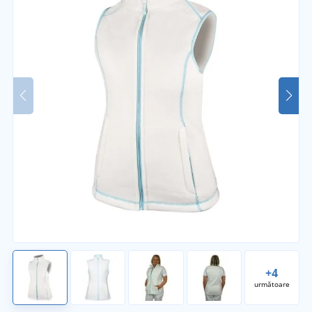
+4
următoare