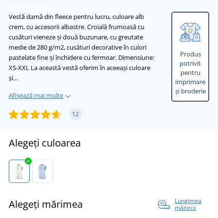
Vestă damă din fleece pentru lucru, culoare alb
crem, cu accesorii albastre. Croială frumoasă cu
cusături vieneze și două buzunare, cu greutate
medie de 280 g/m2, cusături decorative în culori
Produs
pastelate fine și închidere cu fermoar. Dimensiune:
potrivit
XS-XXL La această vestă oferim în aceeași culoare
pentru
și…
imprimare
și broderie
Afișează mai multe
12
Alegeți culoarea
Lungimea
Alegeți mărimea
mânecii