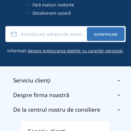
Fără mailuri nedorite
Dezabonare ușoară
AUTENTIFICARE
Informații
despre prelucrarea datelor cu caracter personal
.
Serviciu clienți
Despre firma noastră
Contact
Termenii și condițiile
De la centrul nostru de consiliere
Despre noi
Transport și plată
Blog
Returnarea bunurilor și reclamații
Descoperiți TEE JAYS - marca daneză premium cu
Affiliate
Politica de confidențialitate a datelor cu caracter