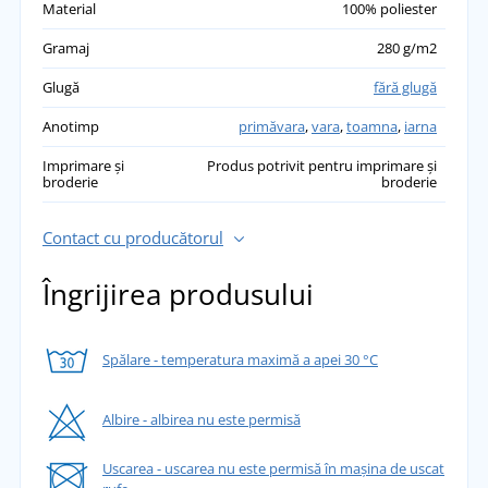
Material
100% poliester
Gramaj
280 g/m2
Glugă
fără glugă
Anotimp
primăvara
,
vara
,
toamna
,
iarna
Imprimare și
Produs potrivit pentru imprimare și
broderie
broderie
Contact cu producătorul
Îngrijirea produsului
Spălare - temperatura maximă a apei 30 °C
Albire - albirea nu este permisă
Uscarea - uscarea nu este permisă în mașina de uscat