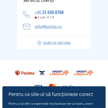
Serviciu clienți
tradiție din 1976
personal
Cum să faceți față zilelor fierbinți de vară confortabil
+40
31 630 8768
și în siguranță
(Lu-Jo, 9-17)
Aventura de vară începe cu bagajul - pregătiți-vă
info@bontis.ro
pentru vacanță fără griji
Idei de outfituri fresh pentru o vară relaxată
Unde ne veți găsi
Tricoul preferat City în rol principal: ținute pentru
orice ocazie!
Pentru ca site-ul să funcționeze corect
Pentru a vă oferi o experiență mai bună pe site-ul nostru, avem