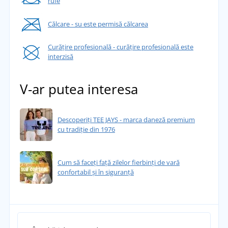
rufe
Călcare - su este permisă călcarea
Curățire profesională - curățire profesională este
interzisă
V-ar putea interesa
Descoperiți TEE JAYS - marca daneză premium
cu tradiție din 1976
Cum să faceți față zilelor fierbinți de vară
confortabil și în siguranță