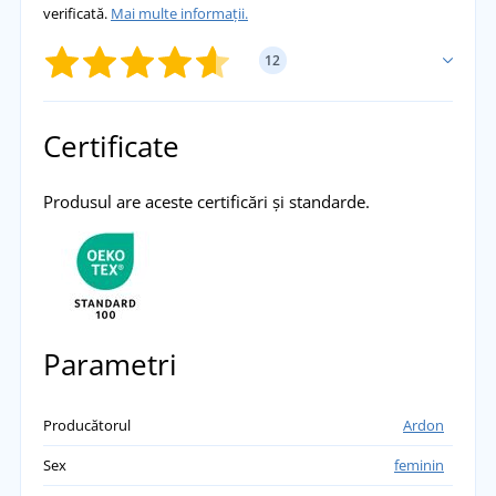
verificată.
Mai multe informații.
12
ADĂUGĂ PROPRIA EVALUARE
Certificate
Iva Jirmanová
Produsul are aceste certificări și standarde.
Foarte frumos, dimensiunea se potrivește,
livrare rapidă și fără probleme.
přidáno 23.02.2024
Parametri
Producătorul
Ardon
Sex
feminin