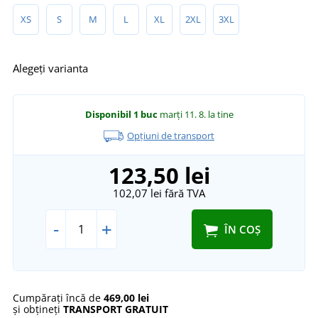
XS
S
M
L
XL
2XL
3XL
Alegeți varianta
Disponibil
1 buc
marți 11. 8.
la tine
Opțiuni de transport
123,50 lei
102,07 lei
fără TVA
-
+
ÎN COȘ
Cumpărați încă de
469,00 lei
și obțineți
TRANSPORT GRATUIT