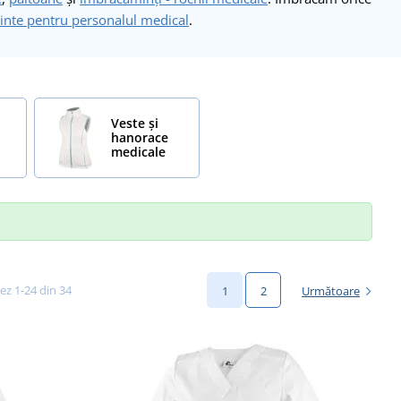
nte pentru personalul medical
.
Veste și
hanorace
medicale
șez 1-24 din 34
1
2
Următoare