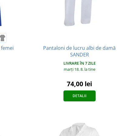
Pantaloni de lucru albi de damă
 femei
SANDER
LIVRARE ÎN 7 ZILE
marți 18. 8.
la tine
74,00 lei
DETALII