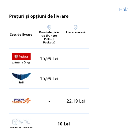
Hal
Prețuri și opțiuni de livrare
Punctele pick-
Livrare acasă
Cost de livrare
up (Puncte
Pick-up
Packeta)
15,99 Lei
-
până la 5 kg
15,99 Lei
-
-
22,19 Lei
+10 Lei
Plata la livrare