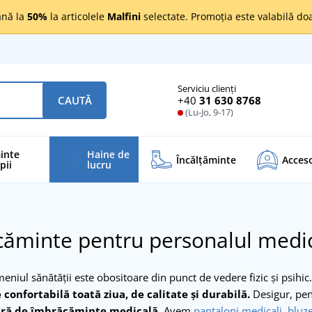
nă la
50%
la articolele
Malfini
selectate. Promoția este valabilă d
Serviciu clienți
+40
31 630 8768
CAUTĂ
(Lu-Jo, 9-17)
inte
Haine de
Încălţăminte
Acceso
pii
lucru
ăminte pentru personalul medi
niul sănătății este obositoare din punct de vedere fizic și psihic
e confortabilă toată ziua, de calitate și durabilă.
Desigur, pent
tră de îmbrăcăminte medicală.
Avem
pantaloni medicali
,
bluz