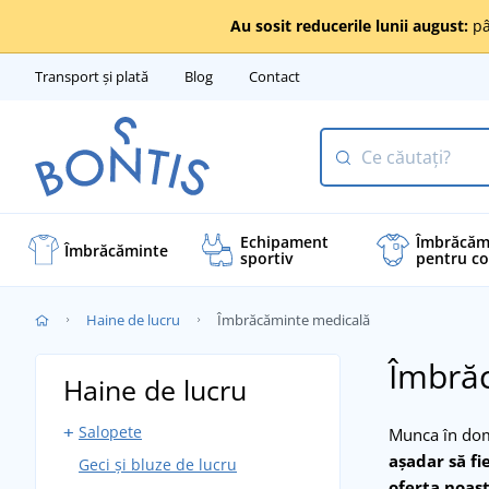
Au sosit reducerile lunii august:
pâ
Transport și plată
Blog
Contact
Echipament
Îmbrăcăm
Îmbrăcăminte
sportiv
pentru co
Haine de lucru
Îmbrăcăminte medicală
Îmbrăc
Haine de lucru
Salopete
Munca în dome
așadar să fi
Geci și bluze de lucru
Salopete cu pieptar
oferta noas