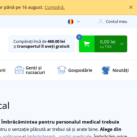
oar până pe 16 august.
Cumpără.
Contul meu
0
0,00 lei
Cumpărați încă de
469,00 lei
și
transportul îl aveți gratuit
cu TVA
Genți și
rii
Gospodărie
Noutăți
rucsacuri
cal
.
Îmbrăcămintea pentru personalul medical trebuie
ru o senzație plăcută ar trebui să și arate bine.
Alege din
e
,
paltoane
și
îmbrăcăminți - rochii medicale
. Îmbrăcăm orice