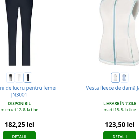
ni de lucru pentru femei
Vesta fleece de damă J
JN3001
LIVRARE ÎN 7 ZILE
DISPONIBIL
marți 18. 8.
la tine
miercuri 12. 8.
la tine
123,50 lei
182,25 lei
DETALII
DETALII