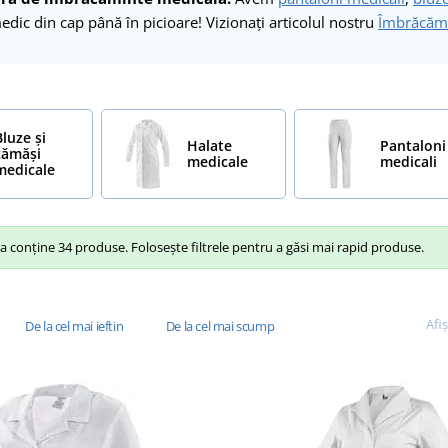
medic din cap până în picioare! Vizionați articolul nostru
Îmbrăcămi
Bluze și
Halate
Pantaloni
cămăși
medicale
medicali
medicale
 conține 34 produse. Folosește filtrele pentru a găsi mai rapid produse.
Afi
De la cel mai ieftin
De la cel mai scump