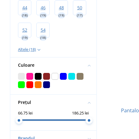
44
46
48
50
(18)
(19)
(19)
(17)
52
54
(19)
(18)
Altele (18)
Culoare
Prețul
Pantalo
66.75 lei
186.25 lei
Brandul