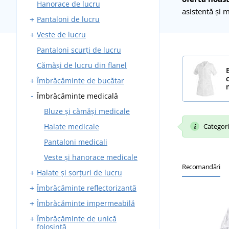
Hanorace de lucru
Pantaloni fără bretele
asistentă și 
Pantaloni de lucru
Bluze de lucru
Veste de lucru
Costume de lucru
Pantaloni standard
Pantaloni scurți de lucru
Salopete de lucru
Pantaloni cu bretele
Cu buzunare
combinezon
Cămăși de lucru din flanel
Căptușite
Salopete de lucru căptușite
Îmbrăcăminte de bucătar
Îmbrăcăminte medicală
Pantaloni de lucru
Șorțuri
Bluze și cămăși medicale
Halate
Halate medicale
Categoria
Cămăși și bluze
Pantaloni medicali
Tunică rondon pentru
Veste și hanorace medicale
bucătari
Recomandări
Halate și șorțuri de lucru
Bonete pentru bucătari
Îmbrăcăminte reflectorizantă
Șorțuri pentru fierari
Veste și hanorace
Îmbrăcăminte impermeabilă
Șorțuri pentru sudori
Veste reflectorizante
Cravate
Îmbrăcăminte de unică
Geci reflectorizante
Pelerine de ploaie
folosință