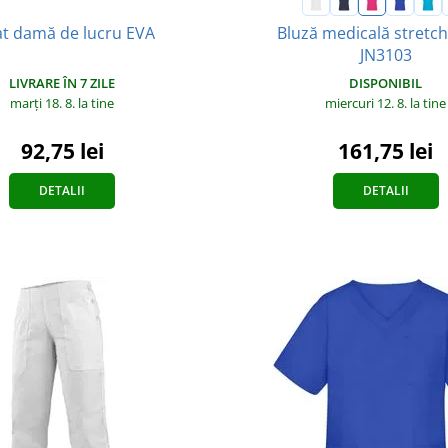
Bluză medicală stretch
at damă de lucru EVA
JN3103
LIVRARE ÎN 7 ZILE
DISPONIBIL
marți 18. 8.
la tine
miercuri 12. 8.
la tine
92,75 lei
161,75 lei
DETALII
DETALII