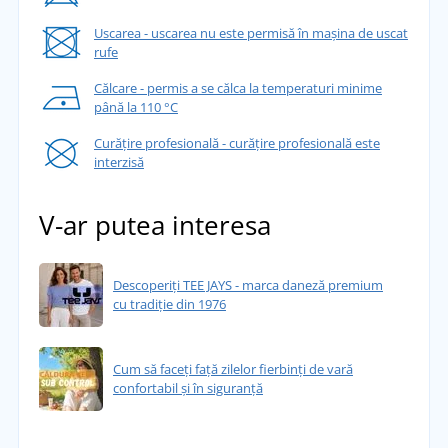
Uscarea - uscarea nu este permisă în mașina de uscat
rufe
Călcare - permis a se călca la temperaturi minime
până la 110 °C
Curățire profesională - curățire profesională este
interzisă
V-ar putea interesa
Descoperiți TEE JAYS - marca daneză premium
cu tradiție din 1976
Cum să faceți față zilelor fierbinți de vară
confortabil și în siguranță