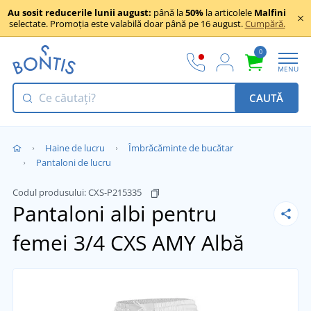
Au sosit reducerile lunii august:
până la
50%
la articolele
Malfini
selectate. Promoția este valabilă doar până pe 16 august.
Cumpără.
0
MENU
CAUTĂ
Haine de lucru
Îmbrăcăminte de bucătar
Pantaloni de lucru
Codul produsului:
CXS-P215335
Pantaloni albi pentru
femei 3/4 CXS AMY
Albă