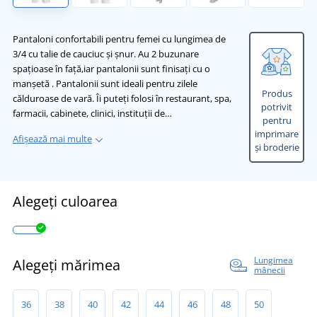
Pantaloni confortabili pentru femei cu lungimea de
3/4 cu talie de cauciuc și șnur. Au 2 buzunare
spațioase în față,iar pantalonii sunt finisați cu o
manșetă . Pantalonii sunt ideali pentru zilele
Produs
călduroase de vară. Îi puteți folosi în restaurant, spa,
potrivit
farmacii, cabinete, clinici, instituții de…
pentru
imprimare
Afișează mai multe
și broderie
Alegeți culoarea
Lungimea
Alegeți mărimea
mânecii
36
38
40
42
44
46
48
50