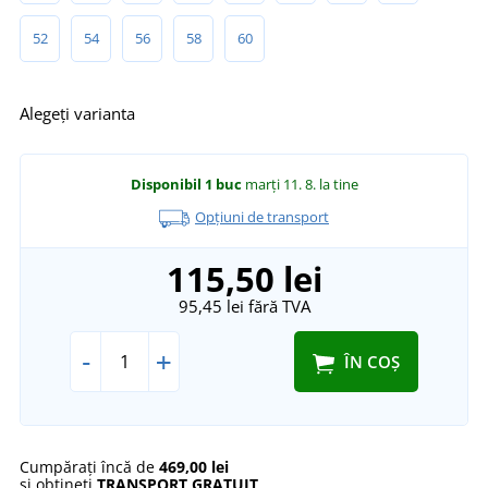
52
54
56
58
60
Alegeți varianta
Disponibil
1 buc
marți 11. 8.
la tine
Opțiuni de transport
115,50 lei
95,45 lei
fără TVA
-
+
ÎN COȘ
Cumpărați încă de
469,00 lei
și obțineți
TRANSPORT GRATUIT