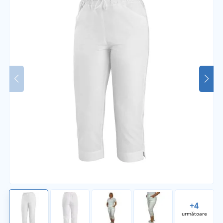
+4
următoare