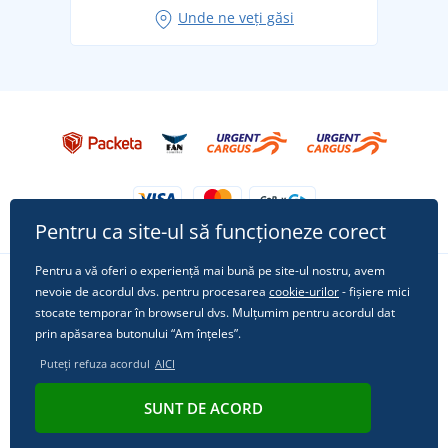
Unde ne veți găsi
Tricoul preferat City în rol principal: ținute pentru
orice ocazie!
Pentru ca site-ul să funcționeze corect
Pentru a vă oferi o experiență mai bună pe site-ul nostru, avem
nevoie de acordul dvs. pentru procesarea
cookie-urilor
- fișiere mici
Urmărește-ne pe rețelele sociale
stocate temporar în browserul dvs. Mulțumim pentru acordul dat
prin apăsarea butonului “Am înțeles”.
Puteți refuza acordul
AICI
© 2011 - 2026, Dual Trade s.r.o. | Din punct de vedere tehnic oferă
SUNT DE ACORD
Simplia.cz
.