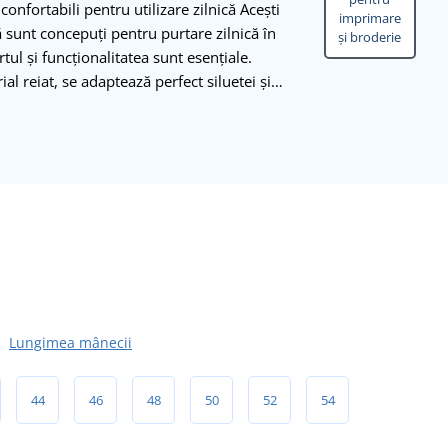
onfortabili pentru utilizare zilnică Acești
imprimare
sunt concepuți pentru purtare zilnică în
și broderie
ul și funcționalitatea sunt esențiale.
rial reiat, se adaptează perfect siluetei și…
Lungimea mânecii
44
46
48
50
52
54