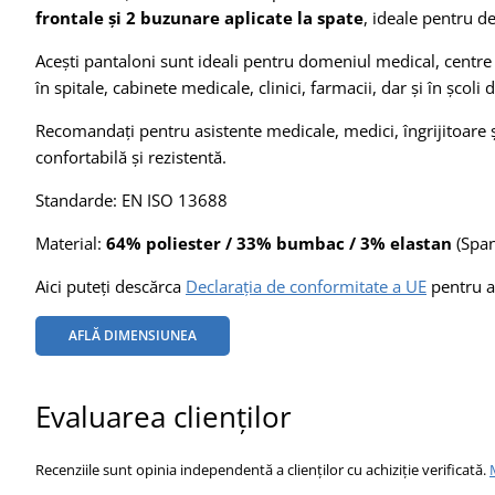
frontale și 2 buzunare aplicate la spate
, ideale pentru d
Acești pantaloni sunt ideali pentru domeniul medical, centre s
în spitale, cabinete medicale, clinici, farmacii, dar și în școl
Recomandați pentru asistente medicale, medici, îngrijitoare 
confortabilă și rezistentă.
Standarde: EN ISO 13688
Material:
64% poliester / 33% bumbac / 3% elastan
(Spa
Aici puteți descărca
Declarația de conformitate a UE
pentru a
AFLĂ DIMENSIUNEA
Evaluarea clienților
Recenziile sunt opinia independentă a clienților cu achiziție verificată.