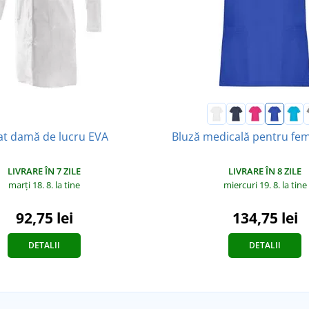
at damă de lucru EVA
Bluză medicală pentru fem
LIVRARE ÎN 7 ZILE
LIVRARE ÎN 8 ZILE
marți 18. 8.
la tine
miercuri 19. 8.
la tine
92,75 lei
134,75 lei
DETALII
DETALII