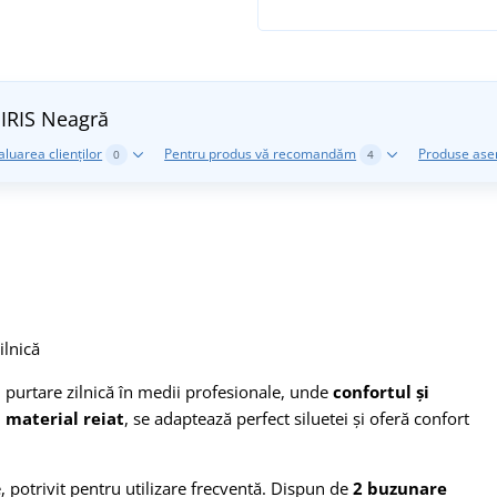
 IRIS
Neagră
aluarea clienților
Pentru produs vă recomandăm
Produse as
0
4
ilnică
 purtare zilnică în medii profesionale, unde
confortul și
n material reiat
, se adaptează perfect siluetei și oferă confort
, potrivit pentru utilizare frecventă. Dispun de
2 buzunare