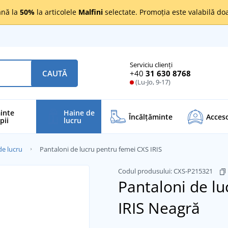
nă la
50%
la articolele
Malfini
selectate. Promoția este valabilă d
Serviciu clienți
+40
31 630 8768
CAUTĂ
(Lu-Jo, 9-17)
inte
Haine de
Încălţăminte
Acceso
pii
lucru
de lucru
Pantaloni de lucru pentru femei CXS IRIS
Codul produsului:
CXS-P215321
Pantaloni de lu
IRIS
Neagră