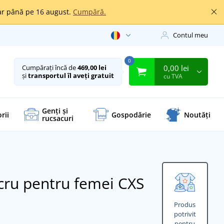
oar până pe 16 august.
Cumpără.
Contul meu
0
0,00 lei
Cumpărați încă de
469,00 lei
și
transportul îl aveți gratuit
cu TVA
Genți și
rii
Gospodărie
Noutăți
rucsacuri
cru pentru femei CXS
Produs
potrivit
pentru