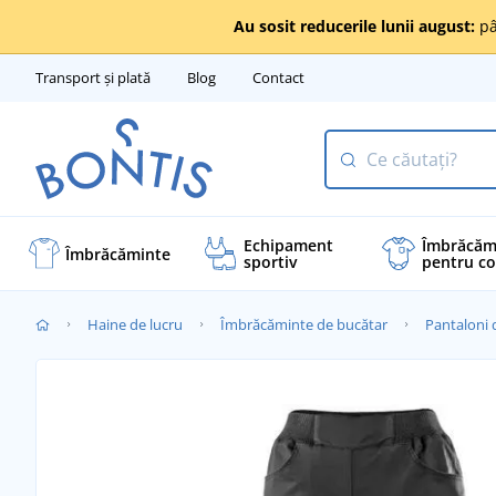
Au sosit reducerile lunii august:
pâ
Transport și plată
Blog
Contact
Echipament
Îmbrăcăm
Îmbrăcăminte
sportiv
pentru co
Haine de lucru
Îmbrăcăminte de bucătar
Pantaloni 