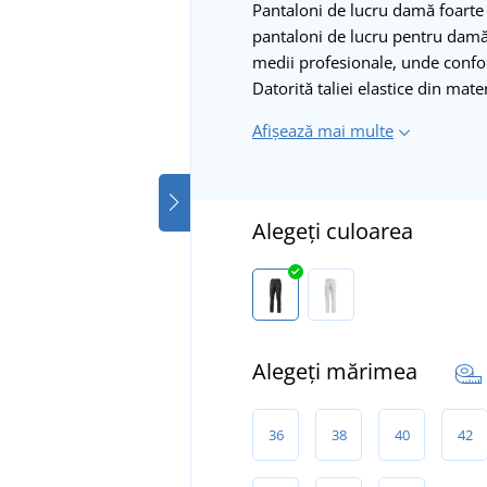
Pantaloni de lucru damă foarte c
pantaloni de lucru pentru damă 
medii profesionale, unde confort
Datorită taliei elastice din mate
Afișează mai multe
Alegeți culoarea
Alegeți mărimea
36
38
40
42