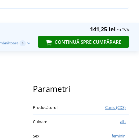
141,25 lei
cu TVA
CONTINUĂ SPRE CUMPĂRARE
emănătoare
6
Parametri
Producătorul
Canis (CXS)
Culoare
alb
Sex
feminin