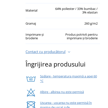
64% poliester / 33% bumbac /
Material
3% elastan
Gramaj
260 g/m2
Imprimare și
Produs potrivit pentru
broderie
imprimare și broderie
Contact cu producătorul
Îngrijirea produsului
Spălare - temperatura maximă a apei 60
°C
Albire - albirea nu este permisă
Uscarea - uscarea nu este permisă în
mașina de uscat rufe