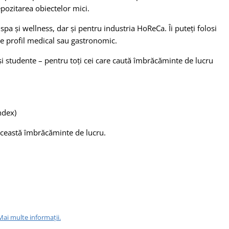
epozitarea obiectelor mici.
pa și wellness, dar și pentru industria HoReCa. Îi puteți folosi
i de profil medical sau gastronomic.
și studente – pentru toți cei care caută îmbrăcăminte de lucru
ndex)
ceastă îmbrăcăminte de lucru.
Mai multe informații.