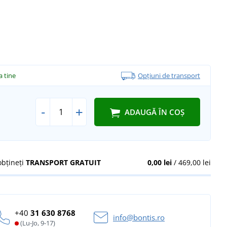
la tine
Opțiuni de transport
-
+
ADAUGĂ ÎN COȘ
obțineți
TRANSPORT GRATUIT
0,00 lei
/ 469,00 lei
+40
31 630 8768
info@bontis.ro
(Lu-Jo, 9-17)