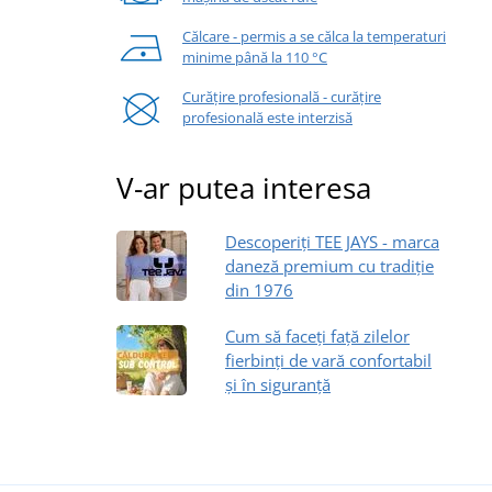
Călcare - permis a se călca la temperaturi
minime până la 110 °C
Curățire profesională - curățire
profesională este interzisă
V-ar putea interesa
Descoperiți TEE JAYS - marca
daneză premium cu tradiție
din 1976
Cum să faceți față zilelor
fierbinți de vară confortabil
și în siguranță