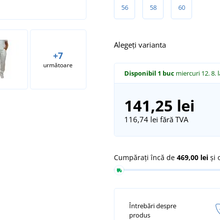
56
58
60
Alegeți varianta
+7
următoare
Disponibil
1 buc
miercuri 12. 8.
141,25 lei
116,74 lei
fără TVA
Cumpărați încă de
469,00 lei
și 
Întrebări despre
produs