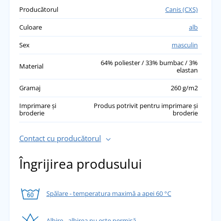
Producătorul
Canis (CXS)
Culoare
alb
Sex
masculin
64% poliester / 33% bumbac / 3%
Material
elastan
Gramaj
260 g/m2
Imprimare și
Produs potrivit pentru imprimare și
broderie
broderie
Contact cu producătorul
Îngrijirea produsului
Spălare - temperatura maximă a apei 60 °C
Albire - albirea nu este permisă