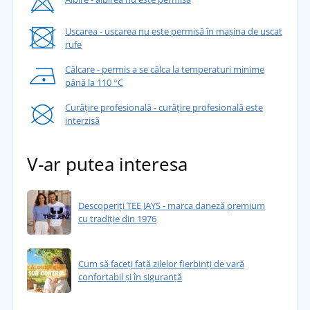
Uscarea - uscarea nu este permisă în mașina de uscat
rufe
Călcare - permis a se călca la temperaturi minime
până la 110 °C
Curățire profesională - curățire profesională este
interzisă
V-ar putea interesa
Descoperiți TEE JAYS - marca daneză premium
cu tradiție din 1976
Cum să faceți față zilelor fierbinți de vară
confortabil și în siguranță