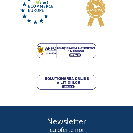
Pantaloni de lucru albi pentru bărbați JN3004
DISPONIBIL
joi 13. 8.
la tine
148,00 lei
DETALII
Newsletter
cu oferte noi