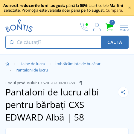
Au sosit reducerile lunii august:
până la
50%
la articolele
Malfini
selectate. Promoția este valabilă doar până pe 16 august.
Cumpără.
0
MENU
CAUTĂ
Haine de lucru
Îmbrăcăminte de bucătar
Pantaloni de lucru
Codul produsului:
CXS-1020-100-100-58
Pantaloni de lucru albi
pentru bărbați CXS
EDWARD
Albă | 58