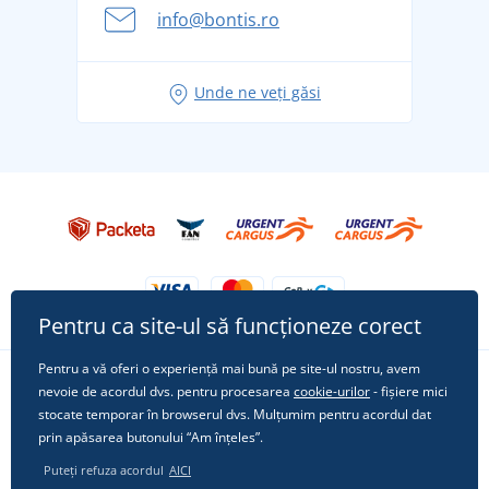
Aventura de vară începe cu bagajul - pregătiți-vă
info@bontis.ro
pentru vacanță fără griji
Idei de outfituri fresh pentru o vară relaxată
Unde ne veți găsi
Tricoul preferat City în rol principal: ținute pentru
orice ocazie!
Pentru ca site-ul să funcționeze corect
Pentru a vă oferi o experiență mai bună pe site-ul nostru, avem
nevoie de acordul dvs. pentru procesarea
cookie-urilor
- fișiere mici
Urmărește-ne pe rețelele sociale
stocate temporar în browserul dvs. Mulțumim pentru acordul dat
prin apăsarea butonului “Am înțeles”.
Puteți refuza acordul
AICI