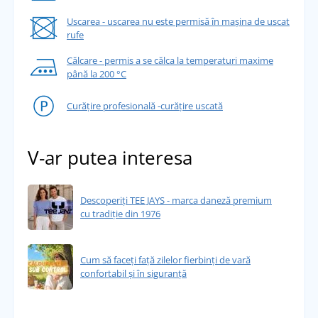
Uscarea - uscarea nu este permisă în mașina de uscat
rufe
Călcare - permis a se călca la temperaturi maxime
până la 200 °C
Curățire profesională -curățire uscată
V-ar putea interesa
Descoperiți TEE JAYS - marca daneză premium
cu tradiție din 1976
Cum să faceți față zilelor fierbinți de vară
confortabil și în siguranță