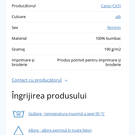
Producătorul
Canis (CXS)
Culoare
alb
Sex
feminin
Material
100% bumbac
Gramaj
190 g/m2
Imprimare și
Produs potrivit pentru imprimare și
broderie
broderie
Contact cu producătorul
Îngrijirea produsului
Spălare - temperatura maximă a apei 95 °C
Albire - albire permisă în toate feluri