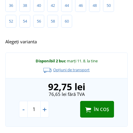
36
38
40
42
44
46
48
50
52
54
56
58
60
Alegeți varianta
Disponibil
2 buc
marți 11. 8.
la tine
Opțiuni de transport
92,75 lei
76,65 lei
fără TVA
-
+
ÎN COȘ