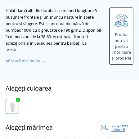
Halat damă alb din bumbac cu mâneci lungi, are 3
buzunare frontale și un șnur cu nasture în spate
pentru strângere. Este conceput din pânză de
bumbac 100% cu o greutate de 190 g/m2. Disponibil
Produs
în dimensiuni de la 38-60. Acest halat îl puteți
potrivit
achiziționa și în versiunea pentru bărbați. La
pentru
aceste…
imprimare
și broderie
Afișează mai multe
Alegeți culoarea
Lungimea
Alegeți mărimea
mânecii