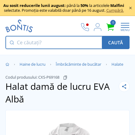
Au sosit reducerile lunii august:
până la
50%
la articolele
Malfini
selectate. Promoția este valabilă doar până pe 16 august.
Cumpără.
0
MENU
CAUTĂ
Haine de lucru
Îmbrăcăminte de bucătar
Halate
Codul produsului:
CXS-P69168
Halat damă de lucru EVA
Albă