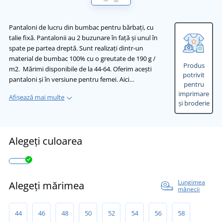
Pantaloni de lucru din bumbac pentru bărbați, cu
talie fixă. Pantalonii au 2 buzunare în față și unul în
spate pe partea dreptă. Sunt realizați dintr-un
material de bumbac 100% cu o greutate de 190 g /
Produs
m2. Mărimi disponibile de la 44-64. Oferim acești
potrivit
pantaloni și în versiune pentru femei. Aici…
pentru
imprimare
Afișează mai multe
și broderie
Alegeți culoarea
Lungimea
Alegeți mărimea
mânecii
44
46
48
50
52
54
56
58