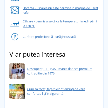
Uscarea - uscarea nu este permisă în mașina de uscat
rufe
Călcare - permis a se călca la temperaturi medii până
la 150 °C
Curățire profesională -curățire uscată
V-ar putea interesa
Descoperiți TEE JAYS - marca daneză premium
cu tradiție din 1976
Cum să faceți față zilelor fierbinți de vară
confortabil și în siguranță