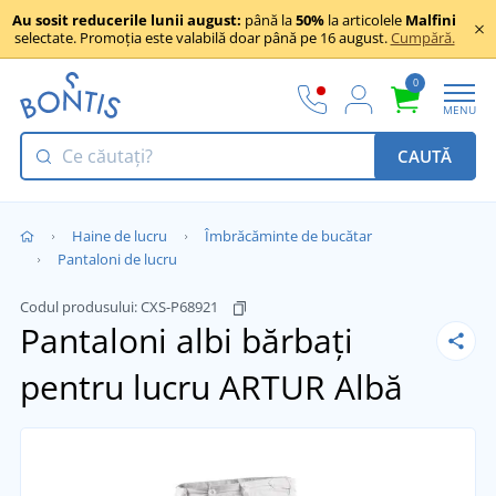
Au sosit reducerile lunii august:
până la
50%
la articolele
Malfini
selectate. Promoția este valabilă doar până pe 16 august.
Cumpără.
0
MENU
CAUTĂ
Haine de lucru
Îmbrăcăminte de bucătar
Pantaloni de lucru
Codul produsului:
CXS-P68921
Pantaloni albi bărbați
pentru lucru ARTUR
Albă