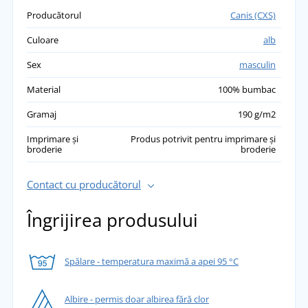
Producătorul
Canis (CXS)
Culoare
alb
Sex
masculin
Material
100% bumbac
Gramaj
190 g/m2
Imprimare și
Produs potrivit pentru imprimare și
broderie
broderie
Contact cu producătorul
Îngrijirea produsului
Spălare - temperatura maximă a apei 95 °C
Albire - permis doar albirea fără clor