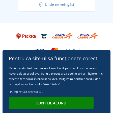
Unde ne veți găsi
Tricoul preferat City în rol principal: ținute pentru
orice ocazie!
Pentru ca site-ul să funcționeze corect
Pentru a vă oferi o experiență mai bună pe site-ul nostru, avem
nevoie de acordul dvs. pentru procesarea
cookie-urilor
- fișiere mici
Urmărește-ne pe rețelele sociale
stocate temporar în browserul dvs. Mulțumim pentru acordul dat
prin apăsarea butonului “Am înțeles”.
Puteți refuza acordul
AICI
© 2011 - 2026, Dual Trade s.r.o. | Din punct de vedere tehnic oferă
SUNT DE ACORD
Simplia.cz
.