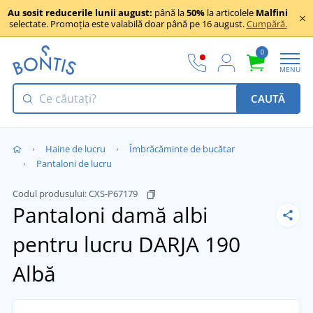
Au sosit reducerile lunii august:
până la
50%
la articolele
Malfini
selectate. Promoția este valabilă doar până pe 16 august.
Cumpără.
0
MENU
CAUTĂ
Haine de lucru
Îmbrăcăminte de bucătar
Pantaloni de lucru
Codul produsului:
CXS-P67179
Pantaloni damă albi
pentru lucru DARJA 190
Albă