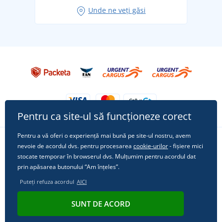
Idei de outfituri fresh pentru o vară relaxată
Unde ne veți găsi
Tricoul preferat City în rol principal: ținute pentru
orice ocazie!
Pentru ca site-ul să funcționeze corect
Pentru a vă oferi o experiență mai bună pe site-ul nostru, avem
nevoie de acordul dvs. pentru procesarea
cookie-urilor
- fișiere mici
Urmărește-ne pe rețelele sociale
stocate temporar în browserul dvs. Mulțumim pentru acordul dat
prin apăsarea butonului “Am înțeles”.
Puteți refuza acordul
AICI
© 2011 - 2026, Dual Trade s.r.o. | Din punct de vedere tehnic oferă
SUNT DE ACORD
Simplia.cz
.