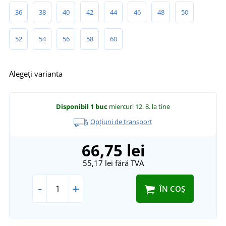
36
38
40
42
44
46
48
50
52
54
56
58
60
Alegeți varianta
Disponibil
1 buc
miercuri 12. 8.
la tine
Opțiuni de transport
66,75 lei
55,17 lei
fără TVA
-
+
ÎN COȘ