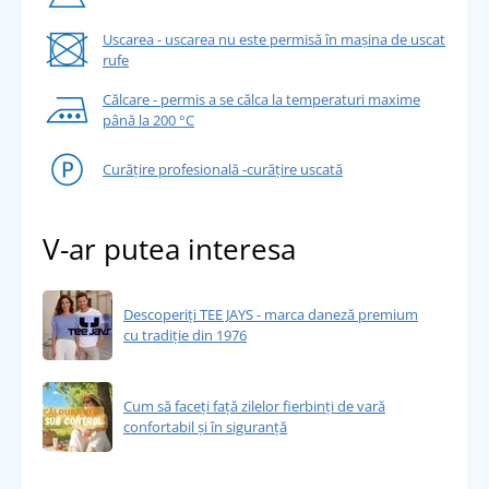
Uscarea - uscarea nu este permisă în mașina de uscat
rufe
Călcare - permis a se călca la temperaturi maxime
până la 200 °C
Curățire profesională -curățire uscată
V-ar putea interesa
Descoperiți TEE JAYS - marca daneză premium
cu tradiție din 1976
Cum să faceți față zilelor fierbinți de vară
confortabil și în siguranță