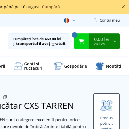
oar până pe 16 august.
Cumpără.
Contul meu
0
0,00 lei
Cumpărați încă de
469,00 lei
și
transportul îl aveți gratuit
cu TVA
Genți și
rii
Gospodărie
Noutăți
rucsacuri
0
ucătar CXS TARREN
Produs
EN sunt o alegere excelentă pentru orice
potrivit
e are nevoie de îmbrăcăminte fiabilă pentru
pentru