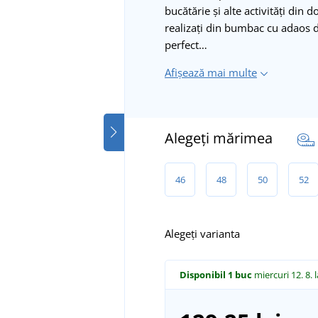
bucătărie și alte activități din
realizați din bumbac cu adaos d
perfect…
Afișează mai multe
Alegeți mărimea
46
48
50
52
Alegeți varianta
Disponibil
1 buc
miercuri 12. 8.