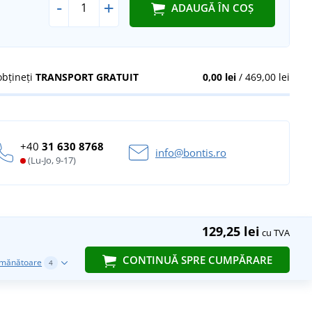
-
+
ADAUGĂ ÎN COȘ
obțineți
TRANSPORT GRATUIT
0,00 lei
/ 469,00 lei
+40
31 630 8768
info@bontis.ro
(Lu-Jo, 9-17)
129,25 lei
cu TVA
CONTINUĂ SPRE CUMPĂRARE
emănătoare
4