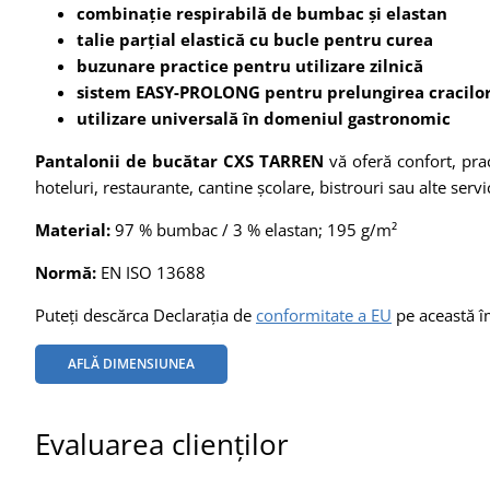
combinație respirabilă de bumbac și elastan
talie parțial elastică cu bucle pentru curea
buzunare practice pentru utilizare zilnică
sistem EASY-PROLONG pentru prelungirea cracilo
utilizare universală în domeniul gastronomic
Pantalonii de bucătar CXS TARREN
vă oferă confort, pract
hoteluri, restaurante, cantine școlare, bistrouri sau alte serv
Material:
97 % bumbac / 3 % elastan; 195 g/m²
Normă:
EN ISO 13688
Puteți descărca Declarația de
conformitate a EU
pe această î
AFLĂ DIMENSIUNEA
Evaluarea clienților