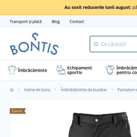
Au sosit reducerile lunii august:
pâ
Transport și plată
Blog
Contact
Echipament
Îmbrăcăm
Îmbrăcăminte
sportiv
pentru co
Haine de lucru
Îmbrăcăminte de bucătar
Pantaloni 
Elastic