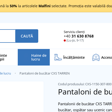
nă la
50%
la articolele
Malfini
selectate. Promoția este valabilă d
Serviciu clienți
+40
31 630 8768
CAUTĂ
(Lu-Jo, 9-17)
inte
Haine de
Încălţăminte
Acceso
pii
lucru
de lucru
Pantaloni de bucătar CXS TARREN
Codul produsului:
CXS-1150-307-80
Pantaloni de b
Pantalonii de bucătar CXS TARR
bucătar, ospătar sau ucenic car