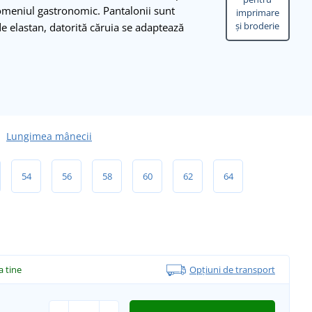
 domeniul gastronomic. Pantalonii sunt
imprimare
și broderie
e elastan, datorită căruia se adaptează
Lungimea mânecii
54
56
58
60
62
64
la tine
Opțiuni de transport