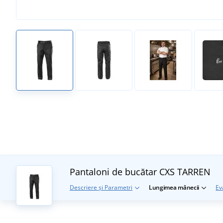
Pantaloni de bucătar CXS TARREN
Descriere și Parametri
Lungimea mânecii
Ev