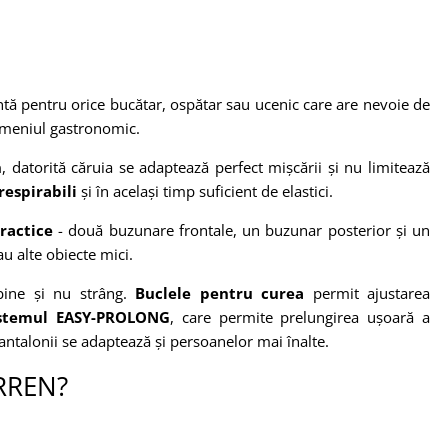
tă pentru orice bucătar, ospătar sau ucenic care are nevoie de
domeniul gastronomic.
n
, datorită căruia se adaptează perfect mișcării și nu limitează
respirabili
și în același timp suficient de elastici.
ractice
- două buzunare frontale, un buzunar posterior și un
u alte obiecte mici.
 bine și nu strâng.
Buclele pentru curea
permit ajustarea
istemul EASY-PROLONG
, care permite prelungirea ușoară a
pantalonii se adaptează și persoanelor mai înalte.
ARREN?