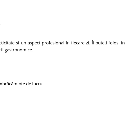
r
icitate și un aspect profesional în fiecare zi. Îi puteți folosi în
icii gastronomice.
mbrăcăminte de lucru.