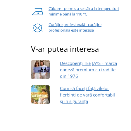
Călcare - permis a se călca la temperaturi
minime până la 110 °C
Curățire profesională - curățire
profesională este interzisă
V-ar putea interesa
Descoperiți TEE JAYS - marca
daneză premium cu tradiție
din 1976
Cum să faceți față zilelor
fierbinți de vară confortabil
și în siguranță