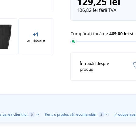
129,25 lei
106,82 lei
fără TVA
Cumpărați încă de
469,00 lei
și 
+1
următoare
Întrebări despre
produs
aluarea clienților
Pentru produs vă recomandăm
Produse as
0
3