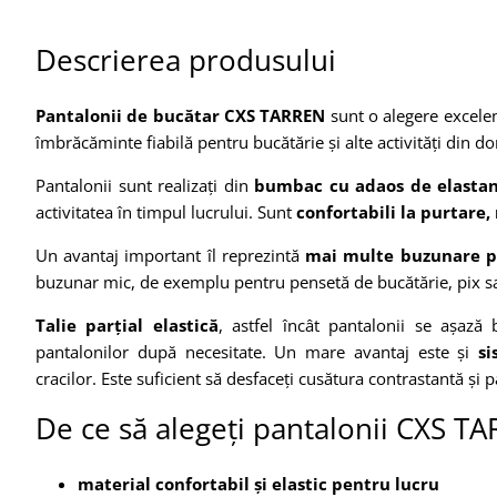
Descrierea produsului
Pantalonii de bucătar CXS TARREN
sunt o alegere excelen
îmbrăcăminte fiabilă pentru bucătărie și alte activități din 
Pantalonii sunt realizați din
bumbac cu adaos de elasta
activitatea în timpul lucrului. Sunt
confortabili la purtare, 
Un avantaj important îl reprezintă
mai multe buzunare p
buzunar mic, de exemplu pentru pensetă de bucătărie, pix sa
Talie parțial elastică
, astfel încât pantalonii se așază
pantalonilor după necesitate. Un mare avantaj este și
s
cracilor. Este suficient să desfaceți cusătura contrastantă și 
De ce să alegeți pantalonii CXS T
material confortabil și elastic pentru lucru