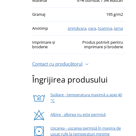
Material
97% bumbac / 3% elastan
Gramaj
195 g/m2
Anotimp
primăvara
,
vara
,
toamna
,
iarna
Imprimare și
Produs potrivit pentru
broderie
imprimare și broderie
Contact cu producătorul
Îngrijirea produsului
Spălare - temperatura maximă a apei 40
°C
Albire - albirea nu este permisă
Uscarea - uscarea permisă în mașina de
uscat rufe la temperaturi minime