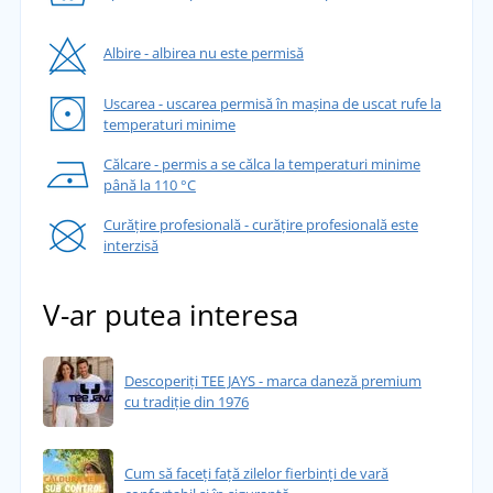
Albire - albirea nu este permisă
Uscarea - uscarea permisă în mașina de uscat rufe la
temperaturi minime
Călcare - permis a se călca la temperaturi minime
până la 110 °C
Curățire profesională - curățire profesională este
interzisă
V-ar putea interesa
Descoperiți TEE JAYS - marca daneză premium
cu tradiție din 1976
Cum să faceți față zilelor fierbinți de vară