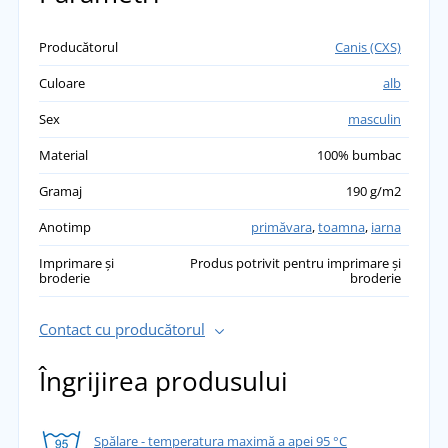
Producătorul
Canis (CXS)
Culoare
alb
Sex
masculin
Material
100% bumbac
Gramaj
190 g/m2
Anotimp
primăvara
,
toamna
,
iarna
Imprimare și
Produs potrivit pentru imprimare și
broderie
broderie
Contact cu producătorul
Îngrijirea produsului
Spălare - temperatura maximă a apei 95 °C