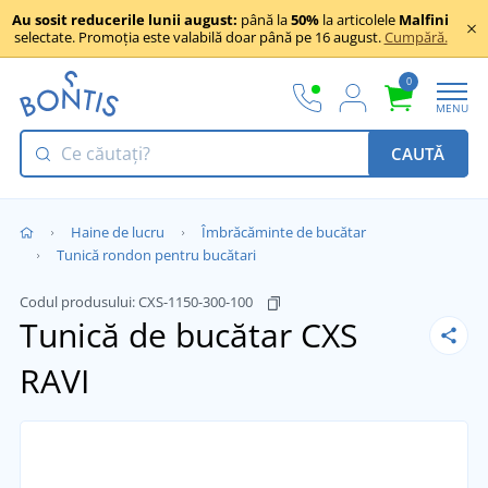
Au sosit reducerile lunii august:
până la
50%
la articolele
Malfini
selectate. Promoția este valabilă doar până pe 16 august.
Cumpără.
0
MENU
CAUTĂ
Haine de lucru
Îmbrăcăminte de bucătar
Tunică rondon pentru bucătari
Codul produsului:
CXS-1150-300-100
Tunică de bucătar CXS
RAVI