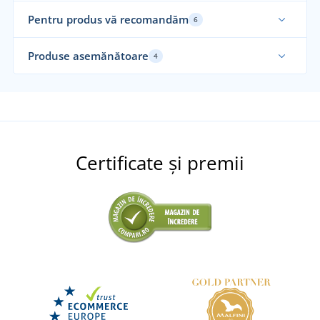
Pentru produs vă recomandăm
6
Elastic
Mă
Produse asemănătoare
4
Certificate și premii
Pantaloni de bucătar CXS TARREN