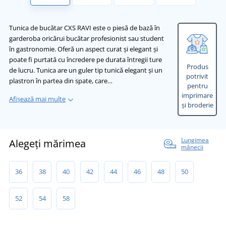
Tunica de bucătar CXS RAVI este o piesă de bază în
garderoba oricărui bucătar profesionist sau student
în gastronomie. Oferă un aspect curat și elegant și
poate fi purtată cu încredere pe durata întregii ture
Produs
de lucru. Tunica are un guler tip tunică elegant și un
potrivit
plastron în partea din spate, care…
pentru
imprimare
Afișează mai multe
și broderie
Lungimea
Alegeți mărimea
mânecii
36
38
40
42
44
46
48
50
52
54
58