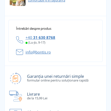
confortabil și în siguranță
Întrebări despre produs
+40
31 630 8768
(Lu-Jo, 9-17)
info@bontis.ro
Garanția unei returnări simple
formular online pentru soluționare rapidă
Livrare
de la 15,99 Lei