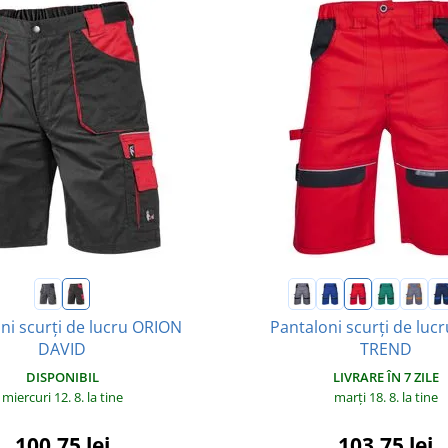
ni scurți de lucru ORION
Pantaloni scurți de luc
DAVID
TREND
DISPONIBIL
LIVRARE ÎN 7 ZILE
miercuri 12. 8.
la tine
marți 18. 8.
la tine
100,75 lei
103,75 lei