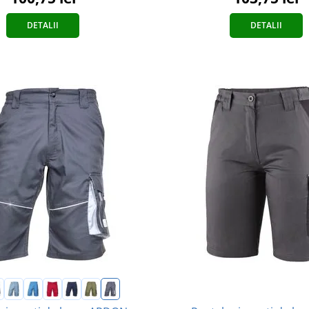
DETALII
DETALII