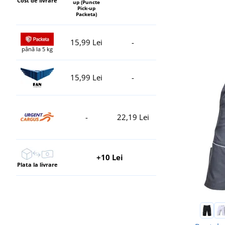
Cost de livrare
up (Puncte
Pick-up
Packeta)
15,99 Lei
-
până la 5 kg
15,99 Lei
-
-
22,19 Lei
+10 Lei
Plata la livrare