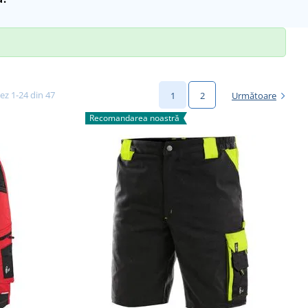
șez 1-24 din 47
1
2
Următoare
Recomandarea noastră