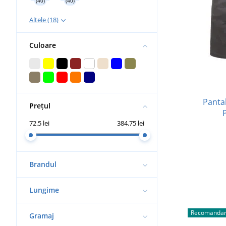
(40)
(40)
Altele (18)
Culoare
Pantal
Prețul
72.5 lei
384.75 lei
Brandul
Lungime
Recomandar
Gramaj