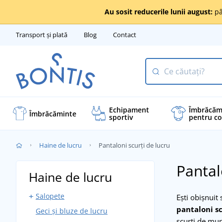
Au sosit reducerile lunii august:
pâ
Transport și plată
Blog
Contact
Echipament
Îmbrăcăm
Îmbrăcăminte
sportiv
pentru co
Haine de lucru
Pantaloni scurți de lucru
Pantal
Haine de lucru
Salopete
Ești obișnuit 
pantaloni sc
Geci și bluze de lucru
Salopete cu pieptar
scurți de mu