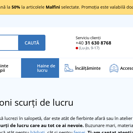
nă la
50%
la articolele
Malfini
selectate. Promoția este valabilă d
Serviciu clienți
+40
31 630 8768
CAUTĂ
(Lu-Jo, 9-17)
inte
Haine de
Încălţăminte
Acceso
pii
lucru
oni scurți de lucru
să lucrezi în salopetă, dar este atât de fierbinte afară sau în ateli
urți de lucru care au tot ce ai nevoie.
Buzunare mari, material 
ncă atât pentru
bărbați
, cât și pentru
femei
.
Ți-am captat atenți