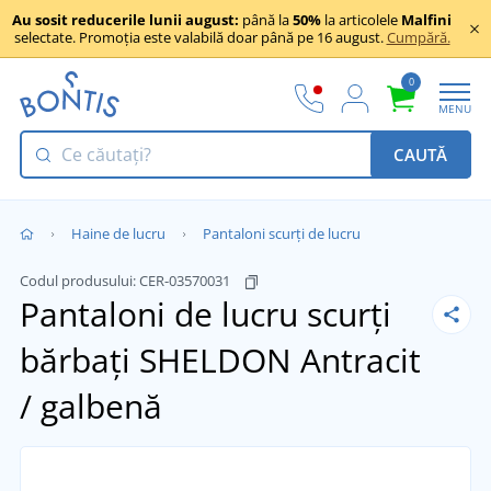
Au sosit reducerile lunii august:
până la
50%
la articolele
Malfini
selectate. Promoția este valabilă doar până pe 16 august.
Cumpără.
0
MENU
CAUTĂ
Haine de lucru
Pantaloni scurți de lucru
Codul produsului:
CER-03570031
Pantaloni de lucru scurți
bărbați SHELDON
Antracit
/ galbenă