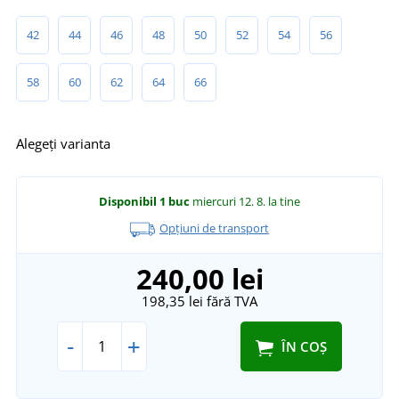
42
44
46
48
50
52
54
56
58
60
62
64
66
Alegeți varianta
Disponibil
1 buc
miercuri 12. 8.
la tine
Opțiuni de transport
240,00 lei
198,35 lei
fără TVA
-
+
ÎN COȘ