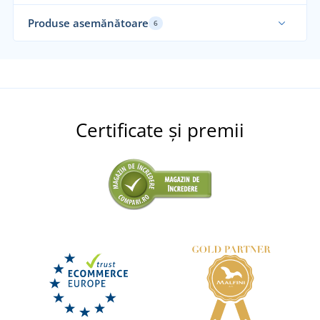
Produse asemănătoare
6
Elastic
Certificate și premii
Pantaloni de lucru bărbați SHELDON
DISPONIBIL
+3
miercuri 12. 8.
la tine
Pantaloni scurți de lucru CXS STRETCH