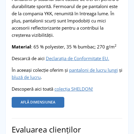
durabilitate sporită. Fermoarul de pe pantaloni este
de la compania YKK, renumită în întreaga lume. În
plus, pantalonii scurți sunt împodobiți cu mici
accesorii reflectorizante pentru a contribui la
creșterea vizibilității.
2
Material
: 65 % polyester, 35 % bumbac; 270 g/m
Descarcă de aici
Declarația de Conformitate EU.
În aceeași colecție oferim și
pantaloni de lucru lungi
și
bluză de lucru
.
Descoperă aici toată
colecția SHELDON!
AFLĂ DIMENSIUNEA
Evaluarea clienților