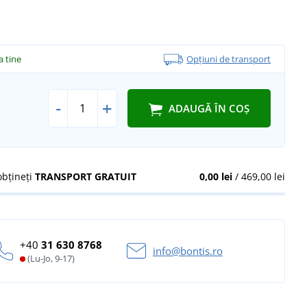
la tine
Opțiuni de transport
-
+
ADAUGĂ ÎN COȘ
obțineți
TRANSPORT GRATUIT
0,00 lei
/ 469,00 lei
+40
31 630 8768
info@bontis.ro
(Lu-Jo, 9-17)