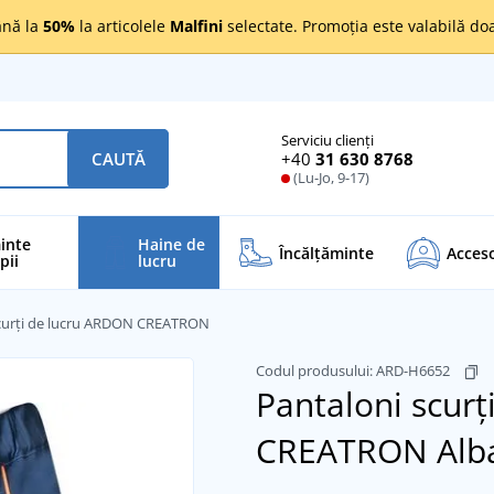
nă la
50%
la articolele
Malfini
selectate. Promoția este valabilă d
Serviciu clienți
+40
31 630 8768
CAUTĂ
(Lu-Jo, 9-17)
inte
Haine de
Încălţăminte
Acceso
pii
lucru
scurți de lucru ARDON CREATRON
Codul produsului:
ARD-H6652
Pantaloni scur
CREATRON
Alb