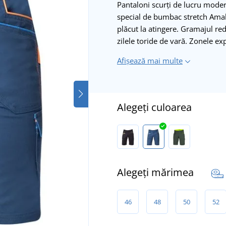
Pantaloni scurți de lucru modern
special de bumbac stretch Amaly
plăcut la atingere. Gramajul red
zilele toride de vară. Zonele ex
Afișează mai multe
Alegeți culoarea
Alegeți mărimea
46
48
50
52