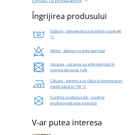
Contact cu producătorul
Îngrijirea produsului
Spălare - temperatura maximă a apei 40
°C
Albire - albirea nu este permisă
Uscarea - uscarea nu este permisă în
mașina de uscat rufe
Călcare - permis a se călca la temperaturi
medii până la 150 °C
Curățire profesională - curățire
profesională este interzisă
V-ar putea interesa