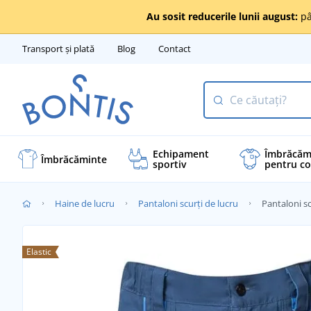
Au sosit reducerile lunii august:
pâ
Transport și plată
Blog
Contact
Echipament
Îmbrăcăm
Îmbrăcăminte
sportiv
pentru co
Haine de lucru
Pantaloni scurți de lucru
Pantaloni 
Elastic