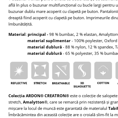
află în plus o buzunar multifuncțional cu bucle largi pentru un 
buzunar dublu mare acoperit cu clapetă pe buton. Pantalonii
dreaptă fiind acoperit cu clapetă pe buton. Imprimeurile dinami
îmbunătățită.
Material
:
principal -
98 % bumbac, 2 % elastan, Amalytton
material suplimentar
- 100% poylester, Oxford
material dublură
- 88 % nylon, 12 % spandex, T
material dublură
- 65 % polyester, 35 % bumba
Colecția ARDON® CREATRON®
este o colecție de salopet
stretch,
Amalytton
®, care se remarcă prin rezistență și gra
mișcare la locul de muncă este garantată de materialul
Tabi
Îmbrăcămintea din această colecție are o croială slim-fit la 