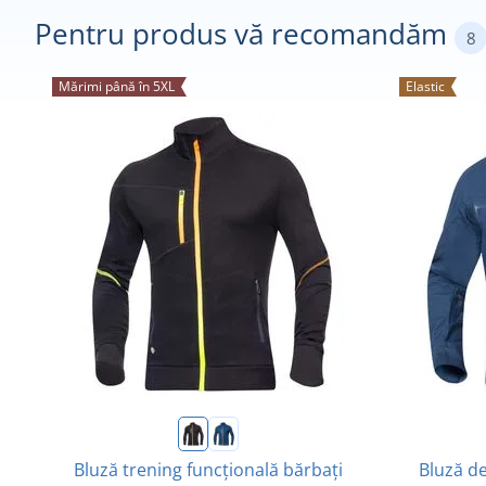
Pentru produs vă recomandăm
8
Mărimi până în 5XL
Elastic
Bluză trening funcțională bărbați
Bluză d