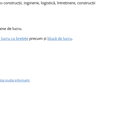
construcții, inginerie, logistică, întreținere, construcții
ine de lucru.
 lucru cu bretele
precum și
bluză de lucru
.
Mai multe informații.