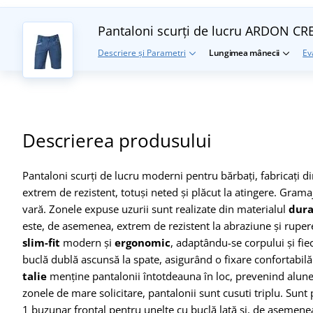
Pantaloni scurți de lucru ARDON 
Descriere și Parametri
Lungimea mânecii
Ev
Descrierea produsului
Pantaloni scurți de lucru moderni pentru bărbați, fabricați d
extrem de rezistent, totuși neted și plăcut la atingere. Gramaj
vară. Zonele expuse uzurii sunt realizate din materialul
dura
este, de asemenea, extrem de rezistent la abraziune și rupere, f
slim-fit
modern și
ergonomic
, adaptându-se corpului și fiec
buclă dublă ascunsă la spate, asigurând o fixare confortabilă 
talie
menține pantalonii întotdeauna în loc, prevenind alunec
zonele de mare solicitare, pantalonii sunt cusuti triplu. Sunt
1 buzunar frontal pentru unelte cu buclă lată și, de asemenea