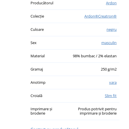
Producătorul
Ardon
Colecție
Ardon®Creatron®
Culoare
negru
Sex
masculin
Material
98% bumbac / 2% elastan
Gramaj
250 g/m2
Anotimp
vara
Croială
Slim fit
Imprimare și
Produs potrivit pentru
broderie
imprimare și broderie