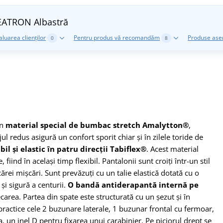
CREATRON
Albastră
aluarea clienților
Pentru produs vă recomandăm
Produse as
0
8
in
material special de bumbac stretch Amalytton®
,
ul redus asigură un confort sporit chiar și în zilele toride de
bil și elastic în patru direcții Tabiflex®
. Acest material
iind în același timp flexibil. Pantalonii sunt croiți într-un stil
ărei mișcări. Sunt prevăzuți cu un talie elastică dotată cu o
și sigură a centurii.
O bandă antiderapantă internă pe
area. Partea din spate este structurată cu un șezut și în
 practice cele 2 buzunare laterale, 1 buzunar frontal cu fermoar,
, un inel D pentru fixarea unui carabinier. Pe piciorul drept se