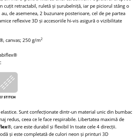
cuțit retractabil, ruletă și șurubelniță, iar pe piciorul stâng o
 au, de asemenea, 2 buzunare posterioare, cel de pe partea
ce reflexive 3D și accesoriile hi-vis asigură o vizibilitate
2
®, canvas; 250 g/m
abiflex®
c
e elastice. Sunt confecționate dintr-un material unic din bumbac
maj redus, ceea ce le face respirabile. Libertatea maximă de
flex
®, care este durabil și flexibil în toate cele 4 direcții.
modă și este completată de culori neon și printuri 3D