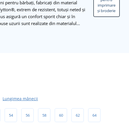
i pentru bărbați, fabricați din material
imprimare
tton®, extrem de rezistent, totuși neted și
și broderie
us asigură un confort sporit chiar și în
puse uzurii sunt realizate din materialul…
Lungimea mânecii
54
56
58
60
62
64