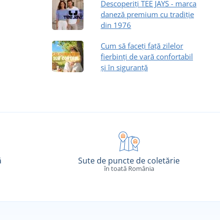
Descoperiți TEE JAYS - marca
daneză premium cu tradiție
din 1976
Cum să faceți față zilelor
fierbinți de vară confortabil
și în siguranță
ă
Sute de puncte de coletărie
în toată România