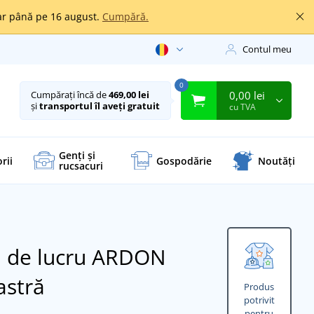
oar până pe 16 august.
Cumpără.
Contul meu
0
0,00 lei
Cumpărați încă de
469,00 lei
și
transportul îl aveți gratuit
cu TVA
Genți și
rii
Gospodărie
Noutăți
rucsacuri
ți de lucru ARDON
astră
Produs
potrivit
pentru