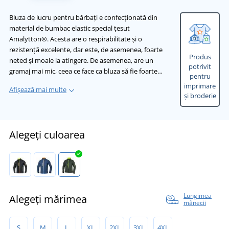
Bluza de lucru pentru bărbați e confecționată din
material de bumbac elastic special țesut
Amalytton®. Acesta are o respirabilitate și o
rezistență excelente, dar este, de asemenea, foarte
Produs
neted și moale la atingere. De asemenea, are un
potrivit
gramaj mai mic, ceea ce face ca bluza să fie foarte…
pentru
imprimare
Afișează mai multe
și broderie
Alegeți culoarea
Lungimea
Alegeți mărimea
mânecii
S
M
L
XL
2XL
3XL
4XL