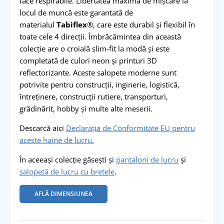
face respirabile. Libertatea maximă de mișcare la
locul de muncă este garantată de
materialul
Tabiflex
®, care este durabil și flexibil în
toate cele 4 direcții. Îmbrăcămintea din această
colecție are o croială slim-fit la modă și este
completată de culori neon și printuri 3D
reflectorizante. Aceste salopete moderne sunt
potrivite pentru construcții, inginerie, logistică,
întreținere, construcții rutiere, transporturi,
grădinărit, hobby și multe alte meserii.
Descarcă aici
Declarația de Conformitate EU pentru
aceste haine de lucru.
În aceeași colecție găsești și
pantaloni de lucru
și
salopetă de lucru cu bretele
.
AFLĂ DIMENSIUNEA