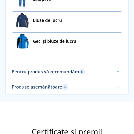
Bluze de lucru
Geci și bluze de lucru
Pentru produs vă recomandăm
5
Ela
Produse asemănătoare
6
Mărimi până în 7XL
Ela
Certificate și premii