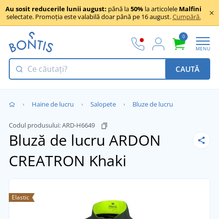
Au sosit reducerile lunii august:
până la
50%
la articolele
Malfini
selectate. Promoția este valabilă doar până pe 16 august.
Cumpără.
0
MENU
CAUTĂ
Haine de lucru
Salopete
Bluze de lucru
Codul produsului:
ARD-H6649
Bluză de lucru ARDON
CREATRON
Khaki
Elastic