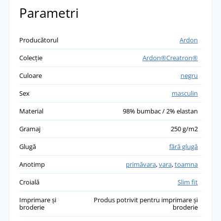
Parametri
Producătorul
Ardon
Colecție
Ardon®Creatron®
Culoare
negru
Sex
masculin
Material
98% bumbac / 2% elastan
Gramaj
250 g/m2
Glugă
fără glugă
Anotimp
primăvara
,
vara
,
toamna
Croială
Slim fit
Imprimare și
Produs potrivit pentru imprimare și
broderie
broderie