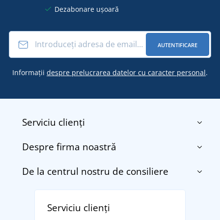
Dezabonare ușoară
AUTENTIFICARE
Informații
despre prelucrarea datelor cu caracter personal
.
Serviciu clienți
Despre firma noastră
Contact
Termenii și condițiile
De la centrul nostru de consiliere
Despre noi
Transport și plată
Blog
Returnarea bunurilor și reclamații
Descoperiți TEE JAYS - marca daneză premium cu
Affiliate
Serviciu clienți
Politica de confidențialitate a datelor cu caracter
tradiție din 1976