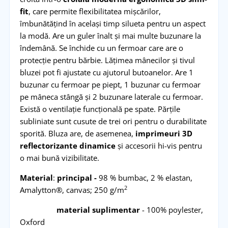
fit
, care permite flexibilitatea mișcărilor,
îmbunătățind în același timp silueta pentru un aspect
la modă. Are un guler înalt și mai multe buzunare la
îndemână. Se închide cu un fermoar care are o
protecție pentru bărbie. Lățimea mânecilor și tivul
bluzei pot fi ajustate cu ajutorul butoanelor. Are 1
buzunar cu fermoar pe piept, 1 buzunar cu fermoar
pe mâneca stângă și 2 buzunare laterale cu fermoar.
Există o ventilație funcțională pe spate. Părțile
subliniate sunt cusute de trei ori pentru o durabilitate
sporită. Bluza are, de asemenea,
imprimeuri 3D
reflectorizante dinamice
și accesorii hi-vis pentru
o mai bună vizibilitate.
Material
:
principal -
98 % bumbac, 2 % elastan,
2
Amalytton®, canvas; 250 g/m
material suplimentar
- 100% poylester,
Oxford