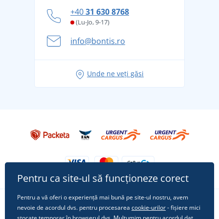
personal
Cum să faceți față zilelor fierbinți de vară confortabil
+40
31 630 8768
și în siguranță
(Lu-Jo, 9-17)
Aventura de vară începe cu bagajul - pregătiți-vă
info@bontis.ro
pentru vacanță fără griji
Idei de outfituri fresh pentru o vară relaxată
Unde ne veți găsi
Tricoul preferat City în rol principal: ținute pentru
orice ocazie!
Pentru ca site-ul să funcționeze corect
Pentru a vă oferi o experiență mai bună pe site-ul nostru, avem
nevoie de acordul dvs. pentru procesarea
cookie-urilor
- fișiere mici
Urmărește-ne pe rețelele sociale
stocate temporar în browserul dvs. Mulțumim pentru acordul dat