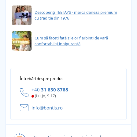
Descoperiți TEE JAYS - marca daneză premium
cu tradiție din 1976
Cum să faceți față zilelor fierbinți de vară
confortabil și în siguranță
Întrebări despre produs
+40
31 630 8768
(Lu-Jo, 9-17)
info@bontis.ro