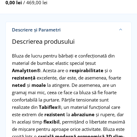
0,00 lei
/ 469,00 lei
Descriere și Parametri
Descrierea produsului
Bluza de lucru pentru bărbați e confecționată din
material de bumbac elastic special țesut
Amalytton®
. Acesta are o
respirabilitate
și o
rezistență
excelente, dar este, de asemenea, foarte
neted
și
moale
la atingere. De asemenea, are un
gramaj mai mic, ceea ce face ca bluza să fie foarte
confortabilă la purtare. Părțile tensionate sunt
realizate din
Tabiflex
®, un material funcțional care
este extrem de
rezistent
la
abraziune
și rupere, dar
în același timp
flexibil
, permițând o libertate maximă
de mișcare pentru aproape orice activitate. Bluza este
croită într-o
croială modernă ergonomică 3D slim-