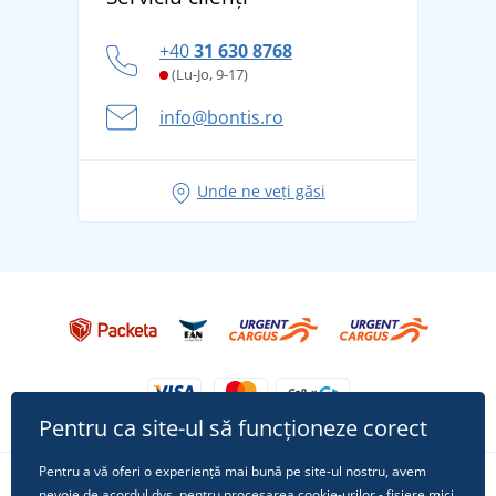
tradiție din 1976
personal
Cum să faceți față zilelor fierbinți de vară confortabil
+40
31 630 8768
și în siguranță
(Lu-Jo, 9-17)
Aventura de vară începe cu bagajul - pregătiți-vă
info@bontis.ro
pentru vacanță fără griji
Idei de outfituri fresh pentru o vară relaxată
Unde ne veți găsi
Tricoul preferat City în rol principal: ținute pentru
orice ocazie!
Pentru ca site-ul să funcționeze corect
Pentru a vă oferi o experiență mai bună pe site-ul nostru, avem
nevoie de acordul dvs. pentru procesarea
cookie-urilor
- fișiere mici