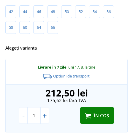
42
44
46
48
50
52
54
56
58
60
64
66
Alegeți varianta
Livrare în 7 zile
luni 17. 8.
la tine
Opțiuni de transport
212,50 lei
175,62 lei
fără TVA
-
+
ÎN COȘ