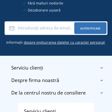
Fără mailuri nedorite
Dezabonare ușoară
AUTENTIFICARE
Informații
despre prelucrarea datelor cu caracter personal
.
Serviciu clienți
Despre firma noastră
Contact
Termenii și condițiile
De la centrul nostru de consiliere
Despre noi
Transport și plată
Blog
Returnarea bunurilor și reclamații
Descoperiți TEE JAYS - marca daneză premium cu
Affiliate
Serviciu clienți
Politica de confidențialitate a datelor cu caracter