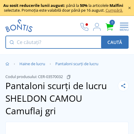
Au sosit reducerile lunii august:
până la
50%
la articolele
Malfini
selectate. Promoția este valabilă doar până pe 16 august.
Cumpără.
0
MENU
CAUTĂ
Haine de lucru
Pantaloni scurți de lucru
Codul produsului:
CER-03570032
Pantaloni scurți de lucru
SHELDON CAMOU
Camuflaj gri