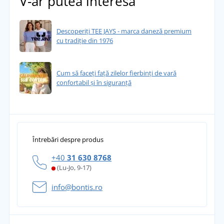
V-ar putea interesa
Descoperiți TEE JAYS - marca daneză premium
cu tradiție din 1976
Cum să faceți față zilelor fierbinți de vară
confortabil și în siguranță
Întrebări despre produs
+40
31 630 8768
(Lu-Jo, 9-17)
info@bontis.ro