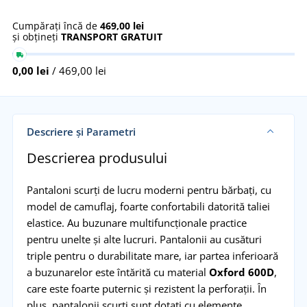
Cumpărați încă de
469,00 lei
și obțineți
TRANSPORT GRATUIT
0,00 lei
/ 469,00 lei
Descriere și Parametri
Descrierea produsului
Pantaloni scurți de lucru moderni pentru bărbați, cu
model de camuflaj, foarte confortabili datorită taliei
elastice. Au buzunare multifuncționale practice
pentru unelte și alte lucruri. Pantalonii au cusături
triple pentru o durabilitate mare, iar partea inferioară
a buzunarelor este întărită cu material
Oxford 600D
,
care este foarte puternic și rezistent la perforații. În
plus, pantalonii scurți sunt dotați cu elemente