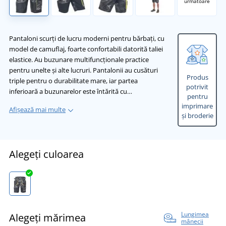
următoare
Pantaloni scurți de lucru moderni pentru bărbați, cu
model de camuflaj, foarte confortabili datorită taliei
elastice. Au buzunare multifuncționale practice
pentru unelte și alte lucruri. Pantalonii au cusături
Produs
triple pentru o durabilitate mare, iar partea
potrivit
inferioară a buzunarelor este întărită cu…
pentru
imprimare
Afișează mai multe
și broderie
Alegeți culoarea
Lungimea
Alegeți mărimea
mânecii