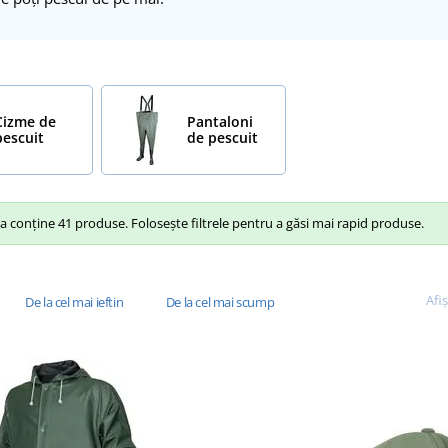
Cizme de
Pantaloni
pescuit
de pescuit
 conține 41 produse. Folosește filtrele pentru a găsi mai rapid produse.
Afi
De la cel mai ieftin
De la cel mai scump