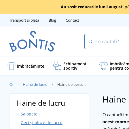
Au sosit reducerile lunii august:
pâ
Transport și plată
Blog
Contact
Echipament
Îmbrăcăm
Îmbrăcăminte
sportiv
pentru co
Haine de lucru
Haine de pescuit
Haine 
Haine de lucru
Salopete
O captură imp
acest moment
Geci și bluze de lucru
Salopete cu pieptar
apă mică und