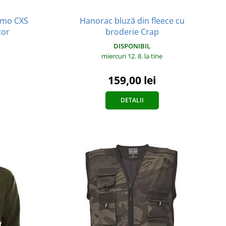
amo CXS
Hanorac bluză din fleece cu
tor
broderie Crap
DISPONIBIL
miercuri 12. 8.
la tine
159,00 lei
DETALII