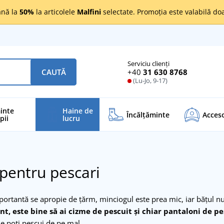
nă la
50%
la articolele
Malfini
selectate. Promoția este valabilă d
Serviciu clienți
+40
31 630 8768
CAUTĂ
(Lu-Jo, 9-17)
inte
Haine de
Încălţăminte
Acceso
pii
lucru
pentru pescari
ortantă se apropie de țărm, minciogul este prea mic, iar bățul nu f
, este bine să ai cizme de pescuit și chiar pantaloni de pes
e poți pescui de pe mal.