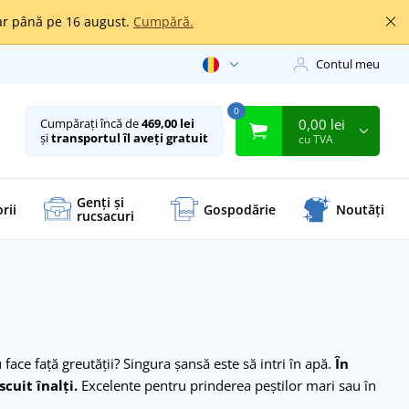
oar până pe 16 august.
Cumpără.
Contul meu
0
0,00 lei
Cumpărați încă de
469,00 lei
și
transportul îl aveți gratuit
cu TVA
Genți și
rii
Gospodărie
Noutăți
rucsacuri
ace față greutății? Singura șansă este să intri în apă.
În
cuit înalți.
Excelente pentru prinderea peștilor mari sau în