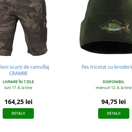
loni scurți de camuflaj
Fes tricotat cu broder
CRAMBE
DISPONIBIL
LIVRARE ÎN 7 ZILE
miercuri 12. 8.
la tine
luni 17. 8.
la tine
94,75 lei
164,25 lei
DETALII
DETALII