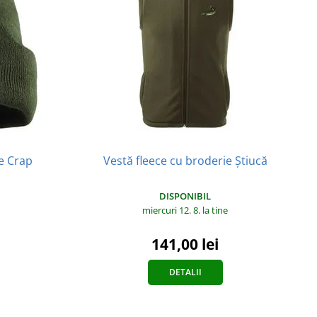
ie Crap
Vestă fleece cu broderie Știucă
DISPONIBIL
miercuri 12. 8.
la tine
141,00 lei
DETALII