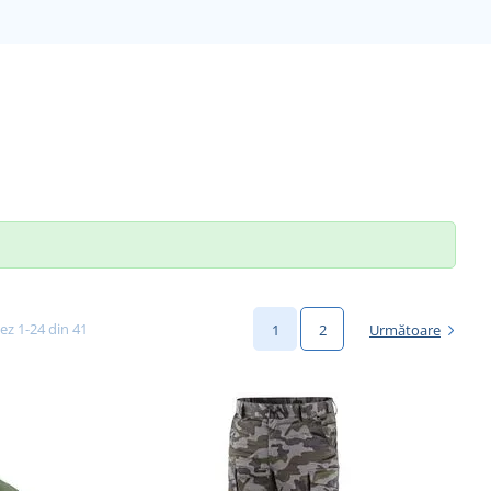
șez 1-24 din 41
1
2
Următoare