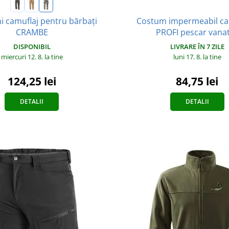
Costum impermeabil c
i camuflaj pentru bărbați
PROFI pescar vana
CRAMBE
LIVRARE ÎN 7 ZILE
DISPONIBIL
luni 17. 8.
la tine
miercuri 12. 8.
la tine
84,75 lei
124,25 lei
DETALII
DETALII