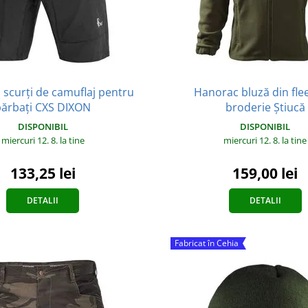
 scurți de camuflaj pentru
Hanorac bluză din fle
bărbați CXS DIXON
broderie Știucă
DISPONIBIL
DISPONIBIL
miercuri 12. 8.
la tine
miercuri 12. 8.
la tine
133,25 lei
159,00 lei
DETALII
DETALII
Fabricat în Cehia