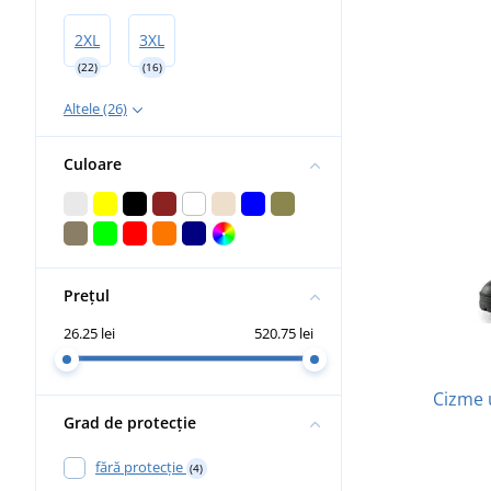
2XL
3XL
(22)
(16)
Altele (26)
Culoare
Prețul
26.25 lei
520.75 lei
Cizme 
Grad de protecție
fără protecție
(4)