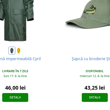
Șapcă cu broderie Ș
ină impermeabilă Cyril
DISPONIBIL
LIVRARE ÎN 7 ZILE
miercuri 12. 8.
la tine
luni 17. 8.
la tine
43,25 lei
46,00 lei
DETALII
DETALII