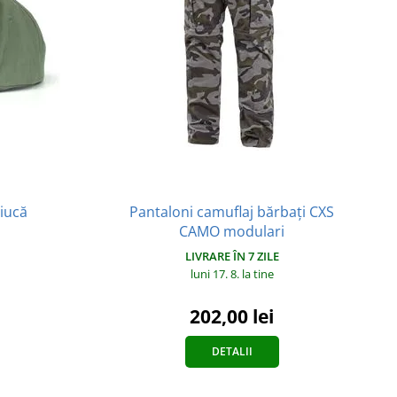
tiucă
Pantaloni camuflaj bărbați CXS
CAMO modulari
LIVRARE ÎN 7 ZILE
luni 17. 8.
la tine
202,00 lei
DETALII