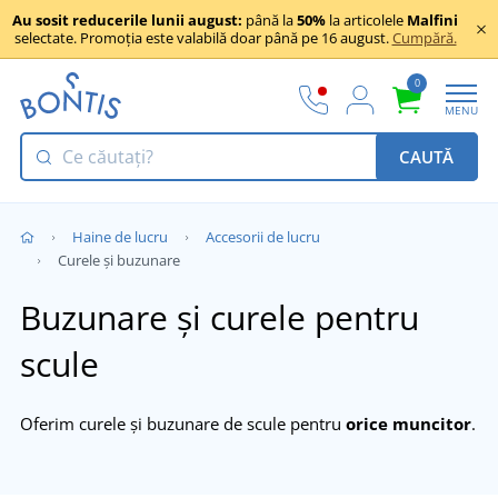
Au sosit reducerile lunii august:
până la
50%
la articolele
Malfini
selectate. Promoția este valabilă doar până pe 16 august.
Cumpără.
0
MENU
CAUTĂ
Haine de lucru
Accesorii de lucru
Curele și buzunare
Buzunare și curele pentru
scule
Oferim curele și buzunare de scule pentru
orice muncitor
.