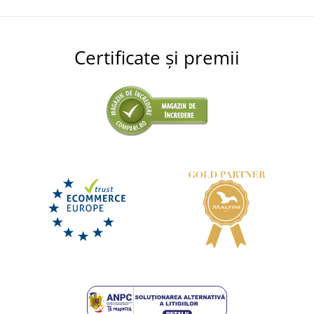
Certificate și premii
Curea din piele 4 x 130 cm
DISPONIBIL
miercuri 12. 8.
la tine
68,50 lei
DETALII