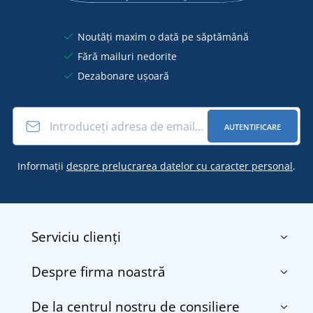
Noutăți maxim o dată pe săptămână
Fără mailuri nedorite
Dezabonare ușoară
AUTENTIFICARE
Informații
despre prelucrarea datelor cu caracter personal
.
Serviciu clienți
Despre firma noastră
Contact
Termenii și condițiile
De la centrul nostru de consiliere
Despre noi