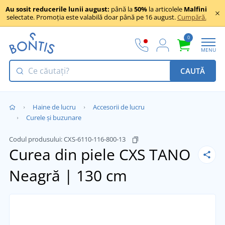
Au sosit reducerile lunii august:
până la
50%
la articolele
Malfini
selectate. Promoția este valabilă doar până pe 16 august.
Cumpără.
0
MENU
CAUTĂ
Haine de lucru
Accesorii de lucru
Curele și buzunare
Codul produsului:
CXS-6110-116-800-13
Curea din piele CXS TANO
Neagră | 130 cm