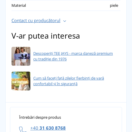
Material
piele
Contact cu producătorul
V-ar putea interesa
Descoperiți TEE JAYS - marca daneză premium
cu tradiție din 1976
Cum să faceți față zilelor fierbinți de vară
confortabil și în siguranță
Întrebări despre produs
+40
31 630 8768