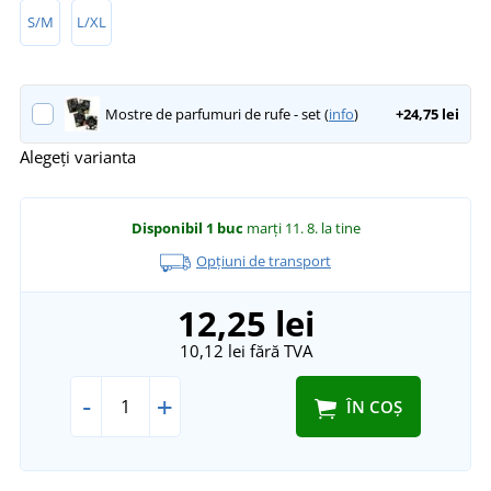
S/M
L/XL
Mostre de parfumuri de rufe - set (
info
)
+24,75 lei
Alegeți varianta
Disponibil
1 buc
marți 11. 8.
la tine
Opțiuni de transport
12,25 lei
10,12 lei
fără TVA
-
+
ÎN COȘ