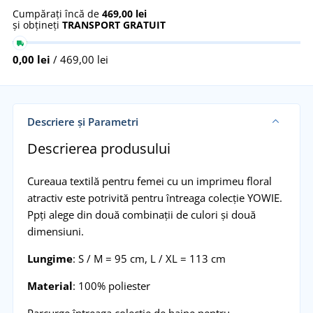
Cumpărați încă de
469,00 lei
și obțineți
TRANSPORT GRATUIT
0,00 lei
/ 469,00 lei
Descriere și Parametri
Descrierea produsului
Cureaua textilă pentru femei cu un imprimeu floral
atractiv este potrivită pentru întreaga colecție YOWIE.
Ppți alege din două combinații de culori și două
dimensiuni.
Lungime
: S / M = 95 cm, L / XL = 113 cm
Material
: 100% poliester
Parcurge întreaga colecție de haine pentru