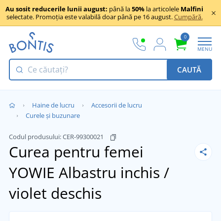
Au sosit reducerile lunii august:
până la
50%
la articolele
Malfini
selectate. Promoția este valabilă doar până pe 16 august.
Cumpără.
0
MENU
CAUTĂ
Haine de lucru
Accesorii de lucru
Curele și buzunare
Codul produsului:
CER-99300021
Curea pentru femei
YOWIE
Albastru inchis /
violet deschis