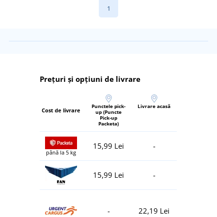
1
Prețuri și opțiuni de livrare
Punctele pick-
Livrare acasă
Cost de livrare
up (Puncte
Pick-up
Packeta)
15,99 Lei
-
până la 5 kg
15,99 Lei
-
-
22,19 Lei