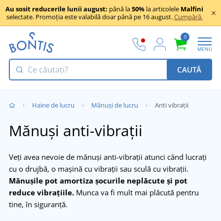
Au sosit reducerile lunii august:
până la
50%
la articolele
Malfini
selectate. Promoția este valabilă doar până pe 16 august.
Cumpără.
0
MENU
CAUTĂ
Haine de lucru
Mănuși de lucru
Anti vibrații
Mănuși anti-vibrații
Veți avea nevoie de mănuși anti-vibrații atunci când lucrați
cu o drujbă, o mașină cu vibrații sau sculă cu vibrații.
Mănușile pot amortiza șocurile neplăcute și pot
reduce vibrațiile.
Munca va fi mult mai plăcută pentru
tine, în siguranță.