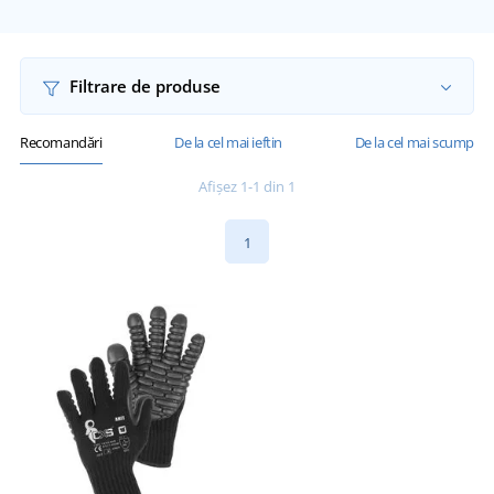
Filtrare de produse
Recomandări
De la cel mai ieftin
De la cel mai scump
Afișez 1-1 din 1
1