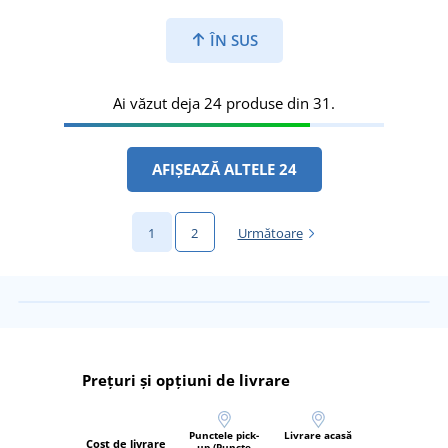
ÎN SUS
Ai văzut deja 24 produse din 31.
AFIȘEAZĂ ALTELE 24
1
2
Următoare
Prețuri și opțiuni de livrare
Punctele pick-
Livrare acasă
Cost de livrare
up (Puncte