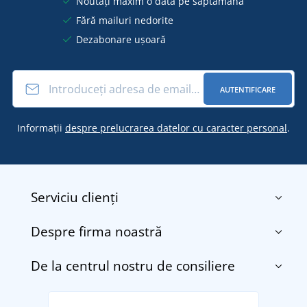
Noutăți maxim o dată pe săptămână
Fără mailuri nedorite
Dezabonare ușoară
AUTENTIFICARE
Informații
despre prelucrarea datelor cu caracter personal
.
Serviciu clienți
Despre firma noastră
Contact
Termenii și condițiile
De la centrul nostru de consiliere
Despre noi
Transport și plată
Blog
Returnarea bunurilor și reclamații
Descoperiți TEE JAYS - marca daneză premium cu