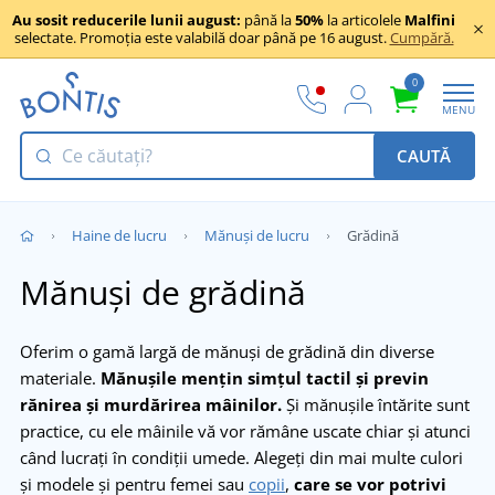
Au sosit reducerile lunii august:
până la
50%
la articolele
Malfini
selectate. Promoția este valabilă doar până pe 16 august.
Cumpără.
0
MENU
CAUTĂ
Haine de lucru
Mănuși de lucru
Grădină
Mănuși de grădină
Oferim o gamă largă de mănuși de grădină din diverse
materiale.
Mănușile mențin simțul tactil și previn
rănirea și murdărirea mâinilor.
Și mănușile întărite sunt
practice, cu ele mâinile vă vor rămâne uscate chiar și atunci
când lucrați în condiții umede. Alegeți din mai multe culori
și modele și pentru femei sau
copii
,
care se vor potrivi