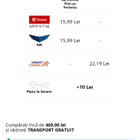
Pick-up
Packeta)
15,99 Lei
-
până la 5 kg
15,99 Lei
-
-
22,19 Lei
+10 Lei
Plata la livrare
Cumpărați încă de
469,00 lei
și obțineți
TRANSPORT GRATUIT