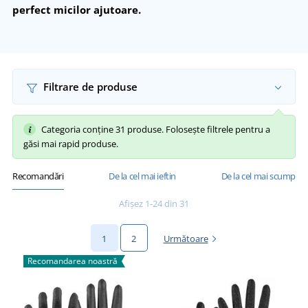
perfect micilor ajutoare.
Filtrare de produse
Categoria conține 31 produse. Folosește filtrele pentru a
găsi mai rapid produse.
Recomandări
De la cel mai ieftin
De la cel mai scump
Afișez 1-24 din 31
1
2
Următoare
Recomandarea noastră