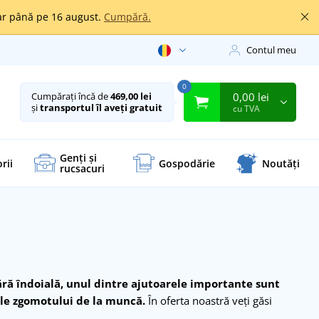
oar până pe 16 august.
Cumpără.
Contul meu
0
0,00 lei
Cumpărați încă de
469,00 lei
și
transportul îl aveți gratuit
cu TVA
Genți și
rii
Gospodărie
Noutăți
rucsacuri
ără îndoială, unul dintre ajutoarele importante sunt
ale zgomotului de la muncă.
În oferta noastră veți găsi