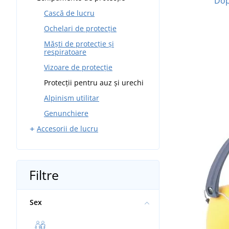
Dop
Șepci și căciuli reflectorizante
Protecții pentru pantofi
Salopete de sudură
Grădină
Cască de lucru
Mănuși de unică folosință
Ochelari de sudură
Combinate
Ochelari de protecție
Măști de sudură
Mecanic
Măști de protecție și
respiratoare
Încălțăminte de sudură
Cauciuc
Vizoare de protecție
Anti-tăiere
Protecții pentru auz și urechi
Anti vibrații
Alpinism utilitar
Dielectrice
Genunchiere
Accesorii de lucru
Curele și buzunare
Filtre
Sex