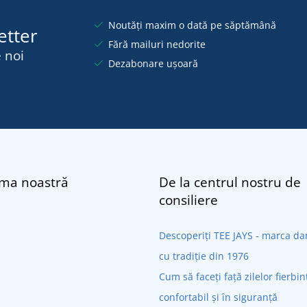
Noutăți maxim o dată pe săptămână
etter
Fără mailuri nedorite
 noi
Dezabonare ușoară
rma noastră
De la centrul nostru de
consiliere
Descoperiți TEE JAYS - marca 
cu tradiție din 1976
Cum să faceți față zilelor fierbin
confortabil și în siguranță