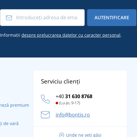
AUTENTIFICARE
Informații
despre prelucrarea datelor cu caracter personal
.
Serviciu clienți
+40
31 630 8768
(Lu-Jo, 9-17)
daneză premium
info@bontis.ro
ți de vară
Unde ne veți găsi