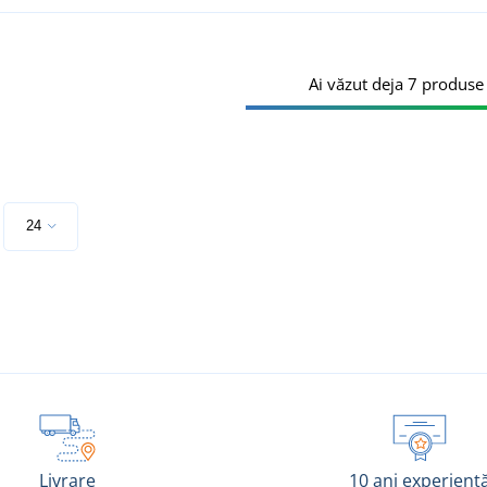
Ai văzut deja 7 produse 
e
Livrare
10 ani experienț