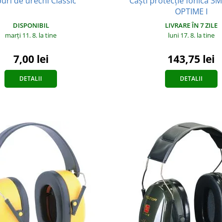
uri de urechi Classic
Căști protecție fonică 
OPTIME I
DISPONIBIL
LIVRARE ÎN 7 ZILE
marți 11. 8.
la tine
luni 17. 8.
la tine
7,00 lei
143,75 lei
DETALII
DETALII