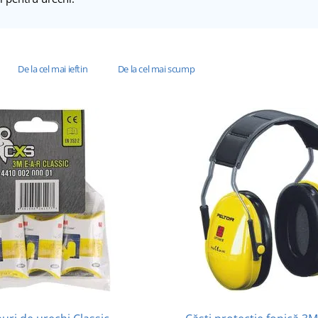
De la cel mai ieftin
De la cel mai scump