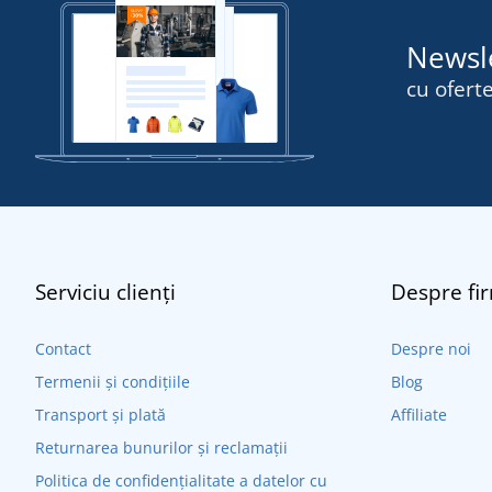
Newsl
cu oferte
Serviciu clienți
Despre fi
Contact
Despre noi
Termenii și condițiile
Blog
Transport și plată
Affiliate
Returnarea bunurilor și reclamații
Politica de confidențialitate a datelor cu