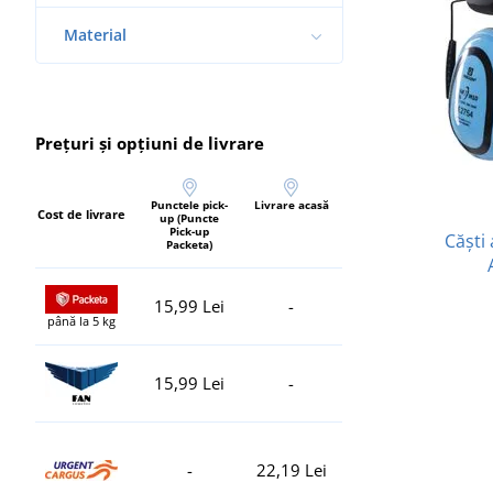
Material
Prețuri și opțiuni de livrare
Punctele pick-
Livrare acasă
Cost de livrare
up (Puncte
Pick-up
Căști 
Packeta)
15,99 Lei
-
până la 5 kg
15,99 Lei
-
-
22,19 Lei