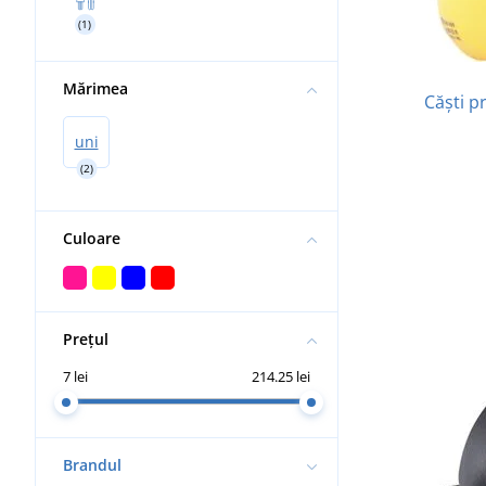
(1)
Mărimea
Căști p
uni
(2)
Culoare
Prețul
7 lei
214.25 lei
Brandul