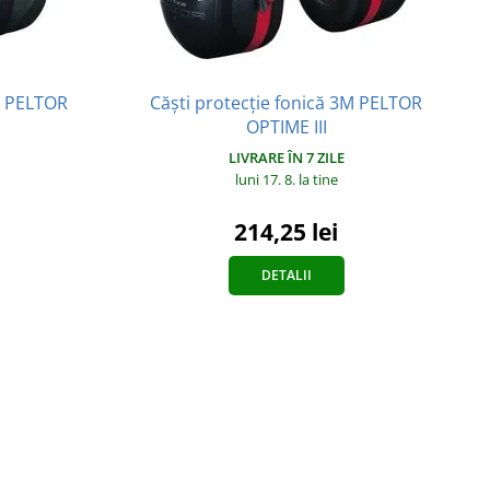
3M PELTOR
Căști protecție fonică 3M PELTOR
OPTIME III
LIVRARE ÎN 7 ZILE
luni 17. 8.
la tine
214,25 lei
DETALII