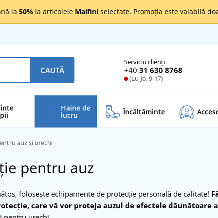
nă la
50%
la articolele
Malfini
selectate. Promoția este valabilă d
Serviciu clienți
+40
31 630 8768
CAUTĂ
(Lu-Jo, 9-17)
inte
Haine de
Încălţăminte
Acceso
pii
lucru
pentru auz și urechi
ție pentru auz
tos, folosește echipamente de protecție personală de calitate!
F
rotecție, care vă vor proteja auzul de efectele dăunătoare 
i pentru urechi.