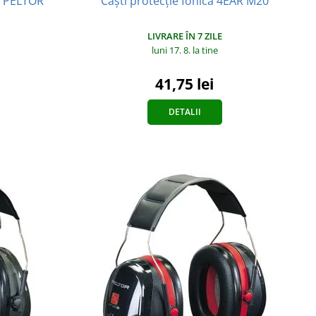
3M PELTOR
Căști protecție fonică 4EAR M20
LIVRARE ÎN 7 ZILE
luni 17. 8.
la tine
41,75 lei
DETALII