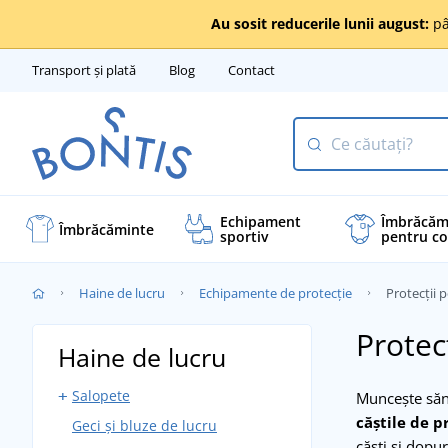
Au sosit reducerile lunii august:
pâ
Transport și plată
Blog
Contact
Echipament
Îmbrăcăm
Îmbrăcăminte
sportiv
pentru co
Haine de lucru
Echipamente de protecție
Protecții 
Protec
Haine de lucru
Salopete
Muncește sănă
căștile de p
Geci și bluze de lucru
Salopete cu pieptar
căști și dopur