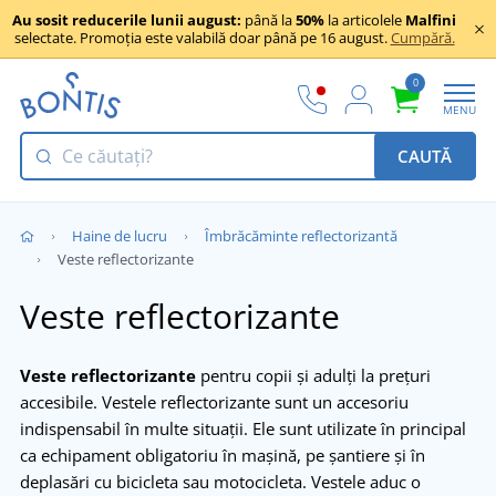
Au sosit reducerile lunii august:
până la
50%
la articolele
Malfini
selectate. Promoția este valabilă doar până pe 16 august.
Cumpără.
0
MENU
CAUTĂ
Haine de lucru
Îmbrăcăminte reflectorizantă
Veste reflectorizante
Veste reflectorizante
Veste reflectorizante
pentru copii și adulți la prețuri
accesibile. Vestele reflectorizante sunt un accesoriu
indispensabil în multe situații. Ele sunt utilizate în principal
ca echipament obligatoriu în mașină, pe șantiere și în
deplasări cu bicicleta sau motocicleta. Vestele aduc o