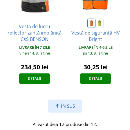
Vestă de lucru
reflectorizantă îmblănită
Vestă de siguranță HV
CXS BENSON
Bright
LIVRARE ÎN 7 ZILE
LIVRARE ÎN 4-6 ZILE
vineri 14. 8.
la tine
joi 13. 8.
la tine
234,50 lei
30,25 lei
DETALII
DETALII
ÎN SUS
Ai văzut deja 12 produse din 12.