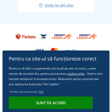
Idei de outfituri fresh pentru o vară relaxată
Unde ne veți găsi
Tricoul preferat City în rol principal: ținute pentru
orice ocazie!
Pentru ca site-ul să funcționeze corect
Pentru a vă oferi o experiență mai bună pe site-ul nostru, avem
nevoie de acordul dvs. pentru procesarea
cookie-urilor
- fișiere mici
Urmărește-ne pe rețelele sociale
stocate temporar în browserul dvs. Mulțumim pentru acordul dat
prin apăsarea butonului “Am înțeles”.
Puteți refuza acordul
AICI
© 2011 - 2026, Dual Trade s.r.o. | Din punct de vedere tehnic oferă
SUNT DE ACORD
Simplia.cz
.