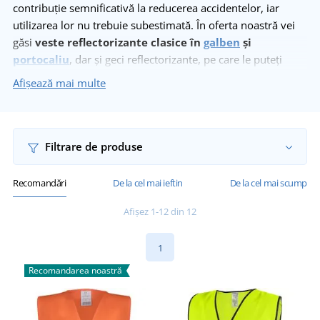
contribuție semnificativă la reducerea accidentelor, iar
utilizarea lor nu trebuie subestimată. În oferta noastră vei
găsi
veste reflectorizante clasice în
galben
și
portocaliu
, dar și geci reflectorizante, pe care le puteți
folosi și ca vestă prin separarea mânecilor. Avem și
Veste
Afișează mai multe
reflectorizante pentru copii
și
semne reflectorizante.
Filtrare de produse
Recomandări
De la cel mai ieftin
De la cel mai scump
Afișez 1-12 din 12
1
Recomandarea noastră