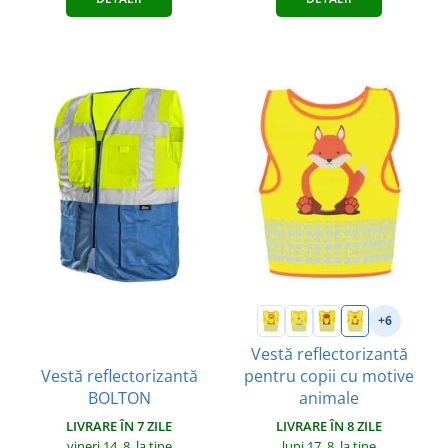
+6
Vestă reflectorizantă
Vestă reflectorizantă
pentru copii cu motive
BOLTON
animale
LIVRARE ÎN 7 ZILE
LIVRARE ÎN 8 ZILE
vineri 14. 8.
la tine
luni 17. 8.
la tine