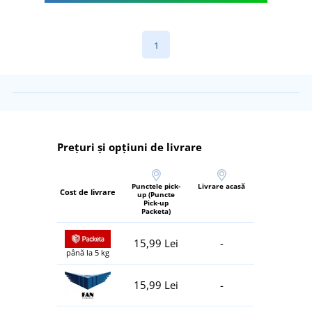
1
Prețuri și opțiuni de livrare
Punctele pick-
Livrare acasă
Cost de livrare
up (Puncte
Pick-up
Packeta)
15,99 Lei
-
până la 5 kg
15,99 Lei
-