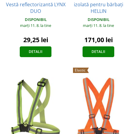
Vestă reflectorizantă LYNX
izolată pentru bărbați
DUO
HELLIN
DISPONIBIL
DISPONIBIL
marți 11. 8.
la tine
marți 11. 8.
la tine
29,25 lei
171,00 lei
DETALII
DETALII
Elastic