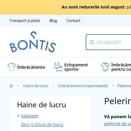
Au sosit reducerile lunii august:
pâ
Transport și plată
Blog
Contact
Echipament
Îmbrăcăm
Îmbrăcăminte
sportiv
pentru co
Haine de lucru
Îmbrăcăminte impermeabilă
Pelerin
Peleri
Haine de lucru
Salopete
Vă punem la 
pelerine de u
Geci și bluze de lucru
Salopete cu pieptar