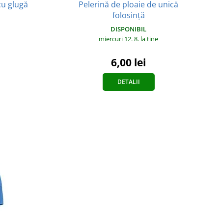
Pelerină de ploaie de unică
cu glugă
folosință
DISPONIBIL
miercuri 12. 8.
la tine
6,00 lei
DETALII