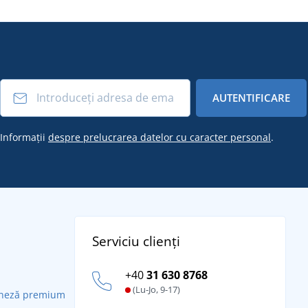
AUTENTIFICARE
Informații
despre prelucrarea datelor cu caracter personal
.
Serviciu clienți
+40
31 630 8768
(Lu-Jo, 9-17)
daneză premium