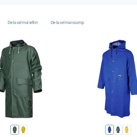
De la cel mai ieftin
De la cel mai scump