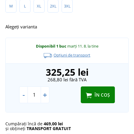
M
L
XL
2XL
3XL
Alegeți varianta
Disponibil
1 buc
marți 11. 8.
la tine
Opțiuni de transport
325,25 lei
268,80 lei
fără TVA
-
+
ÎN COȘ
Cumpărați încă de
469,00 lei
și obțineți
TRANSPORT GRATUIT