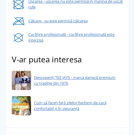
Uscarea - uscarea nu este permisă în mașina de uscat
rufe
Călcare - su este permisă călcarea
Curățire profesională - curățire profesională este
interzisă
V-ar putea interesa
Descoperiți TEE JAYS - marca daneză premium
cu tradiție din 1976
Cum să faceți față zilelor fierbinți de vară
confortabil și în siguranță