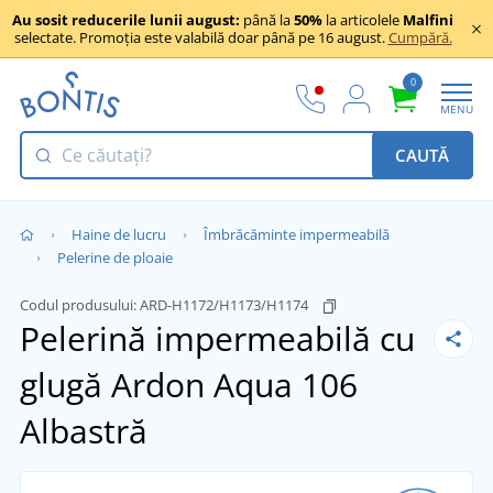
Au sosit reducerile lunii august:
până la
50%
la articolele
Malfini
selectate. Promoția este valabilă doar până pe 16 august.
Cumpără.
0
MENU
CAUTĂ
Haine de lucru
Îmbrăcăminte impermeabilă
Pelerine de ploaie
Codul produsului:
ARD-H1172/H1173/H1174
Pelerină impermeabilă cu
glugă Ardon Aqua 106
Albastră