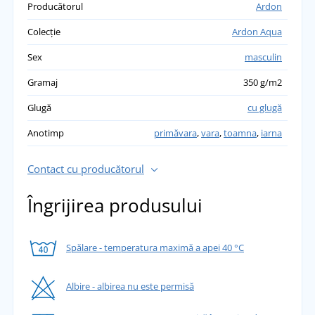
Producătorul
Ardon
Colecție
Ardon Aqua
Sex
masculin
Gramaj
350 g/m2
Glugă
cu glugă
Anotimp
primăvara
,
vara
,
toamna
,
iarna
Contact cu producătorul
Îngrijirea produsului
Spălare - temperatura maximă a apei 40 °C
Albire - albirea nu este permisă