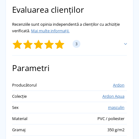
Evaluarea clienților
Recenziile sunt opinia independentă a clienților cu achiziție
verificată.
Mai multe informații.
3
ADĂUGĂ PROPRIA EVALUARE
Parametri
Jitka
Producătorul
Ardon
Soțul meu le folosește pentru a ajunge la
Colecție
Ardon Aqua
serviciu atunci când plouă și merge cu
scuterul. Foarte recomandat.
Sex
masculin
přidáno 31.01.2024
Material
PVC / poliester
Gramaj
350 g/m2