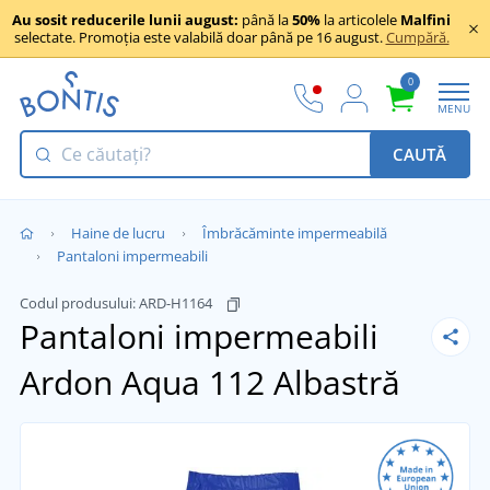
Au sosit reducerile lunii august:
până la
50%
la articolele
Malfini
selectate. Promoția este valabilă doar până pe 16 august.
Cumpără.
0
MENU
CAUTĂ
Haine de lucru
Îmbrăcăminte impermeabilă
Pantaloni impermeabili
Codul produsului:
ARD-H1164
Pantaloni impermeabili
Ardon Aqua 112
Albastră