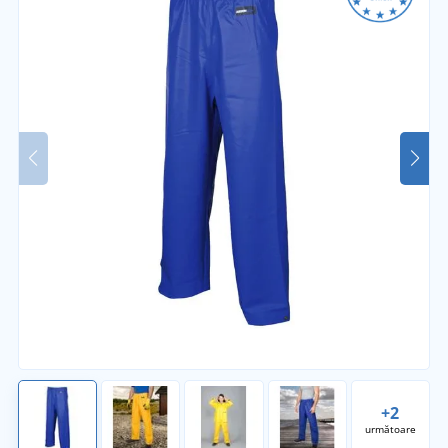
+2
următoare