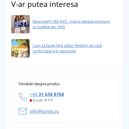
V-ar putea interesa
Descoperiți TEE JAYS - marca daneză premium
cu tradiție din 1976
Cum să faceți față zilelor fierbinți de vară
confortabil și în siguranță
Întrebări despre produs
+40
31 630 8768
(Lu-Jo, 9-17)
info@bontis.ro