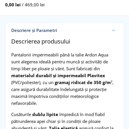
0,00 lei
/ 469,00 lei
Descriere și Parametri
Descrierea produsului
Pantalonii impermeabili până la talie Ardon Aqua
sunt alegerea ideală pentru muncă și activități de
timp liber pe ploaie și vânt. Sunt fabricați din
materialul durabil și impermeabil Plavitex
(PVC/poliester), cu un
gramaj ridicat de 350 g/m
²,
care asigură durabilitate îndelungată și protecție
maximă împotriva condițiilor meteorologice
nefavorabile.
Cusăturile
dublu lipite
împiedică în mod fiabil
pătrunderea apei chiar și în condiții de ploaie
abundentă și vânt.
Talia elastică
asigură confort la