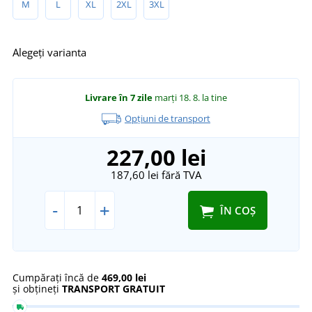
M
L
XL
2XL
3XL
Alegeți varianta
Livrare în 7 zile
marți 18. 8.
la tine
Opțiuni de transport
227,00 lei
187,60 lei
fără TVA
-
+
ÎN COȘ
Cumpărați încă de
469,00 lei
și obțineți
TRANSPORT GRATUIT