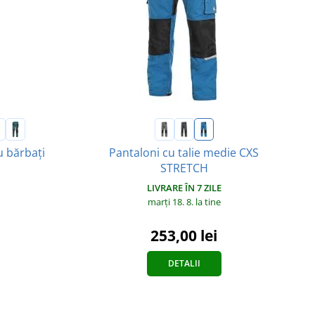
u bărbați
Pantaloni cu talie medie CXS
STRETCH
LIVRARE ÎN 7 ZILE
marți 18. 8.
la tine
253,00 lei
DETALII