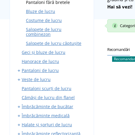
Pantaloni fără bretele
Hai să vezi!
Bluze de lucru
Costume de lucru
Categoria
Salopete de lucru
combinezon
Salopete de lucru căptușite
Recomandări
Geci și bluze de lucru
Recomandar
Hanorace de lucru
Pantaloni de lucru
Veste de lucru
Pantaloni standard
Pantaloni scurți de lucru
Pantaloni cu bretele
Cu buzunare
Cămăși de lucru din flanel
Căptușite
Îmbrăcăminte de bucătar
Îmbrăcăminte medicală
Pantaloni de lucru
Halate și șorțuri de lucru
Șorțuri
Bluze și cămăși medicale
Îmbrăcăminte reflectorizantă
Halate
Halate medicale
Șorțuri pentru fierari