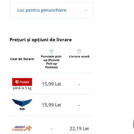
Loc pentru genunchiere
Prețuri și opțiuni de livrare
Punctele pick-
Livrare acasă
Cost de livrare
up (Puncte
Pick-up
Packeta)
15,99 Lei
-
până la 5 kg
15,99 Lei
-
-
22,19 Lei