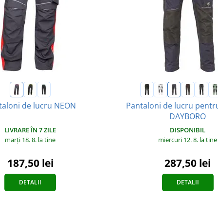
taloni de lucru NEON
Pantaloni de lucru pentr
DAYBORO
LIVRARE ÎN 7 ZILE
DISPONIBIL
marți 18. 8.
la tine
miercuri 12. 8.
la tine
187,50 lei
287,50 lei
DETALII
DETALII