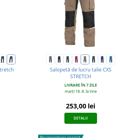
tretch
Salopetă de lucru talie CXS
STRETCH
LIVRARE ÎN 7 ZILE
marți 18. 8.
la tine
253,00 lei
DETALII
Recomandarea noastră