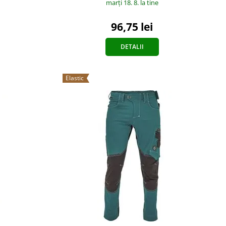
marți 18. 8.
la tine
96,75 lei
DETALII
Elastic