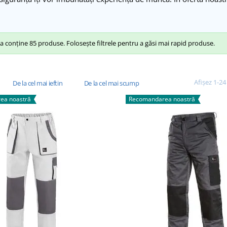
 conține 85 produse. Folosește filtrele pentru a găsi mai rapid produse.
Afișez 1-24
De la cel mai ieftin
De la cel mai scump
ea noastră
Recomandarea noastră