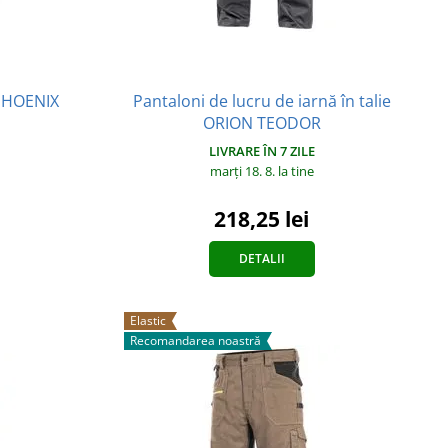
Pantaloni de lucru de iarnă în talie
 PHOENIX
ORION TEODOR
LIVRARE ÎN 7 ZILE
marți 18. 8.
la tine
218,25 lei
DETALII
Elastic
Recomandarea noastră