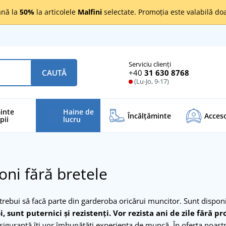
nă la
50%
la articolele
Malfini
selectate. Promoția este valabilă d
Serviciu clienți
+40
31 630 8768
CAUTĂ
(Lu-Jo, 9-17)
inte
Haine de
Încălţăminte
Acceso
pii
lucru
oni fără bretele
 trebui să facă parte din garderoba oricărui muncitor. Sunt dispon
i, sunt puternici și rezistenți.
Vor rezista ani de zile fără p
 siguranță îți vor îmbunătăți experiența de muncă. În oferta noast