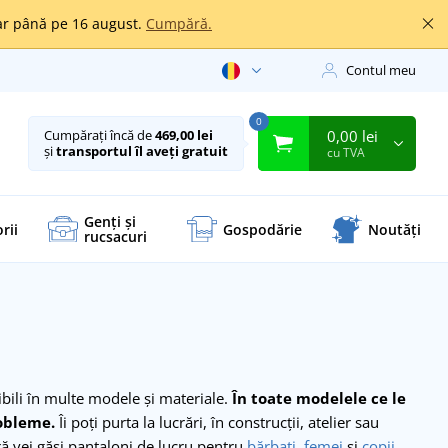
oar până pe 16 august.
Cumpără.
Contul meu
0
0,00 lei
Cumpărați încă de
469,00 lei
și
transportul îl aveți gratuit
cu TVA
Genți și
rii
Gospodărie
Noutăți
rucsacuri
ibili în multe modele și materiale.
În toate modelele ce le
robleme.
Îi poți purta la lucrări, în construcții, atelier sau
ră vei găsi pantaloni de lucru pentru
bărbați
,
femei
și
copii
.