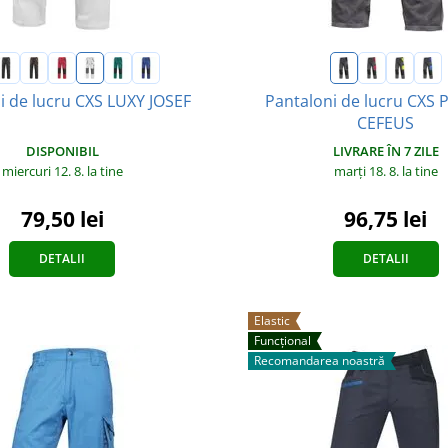
i de lucru CXS LUXY JOSEF
Pantaloni de lucru CXS
CEFEUS
DISPONIBIL
LIVRARE ÎN 7 ZILE
miercuri 12. 8.
la tine
marți 18. 8.
la tine
79,50 lei
96,75 lei
DETALII
DETALII
Elastic
Funcțional
Recomandarea noastră