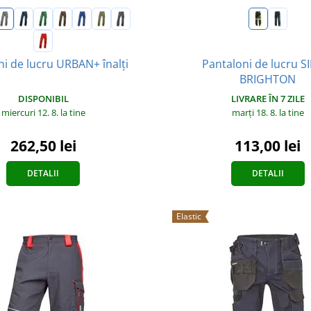
Pantaloni de lucru S
ni de lucru URBAN+ înalți
BRIGHTON
DISPONIBIL
LIVRARE ÎN 7 ZILE
miercuri 12. 8.
la tine
marți 18. 8.
la tine
262,50 lei
113,00 lei
DETALII
DETALII
Elastic