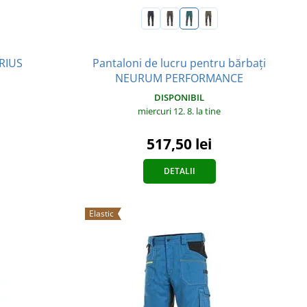
IRIUS
Pantaloni de lucru pentru bărbați
NEURUM PERFORMANCE
DISPONIBIL
miercuri 12. 8.
la tine
517,50 lei
DETALII
Elastic