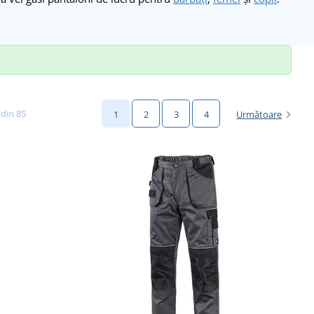
 din 85
1
2
3
4
Următoare