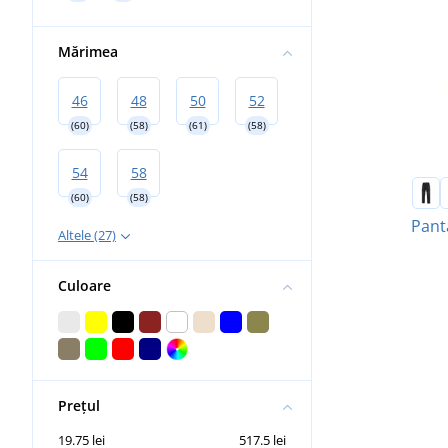
Mărimea
46
48
50
52
(60)
(58)
(61)
(58)
54
58
(60)
(58)
Pant
Altele (27)
Culoare
Prețul
19.75 lei
517.5 lei