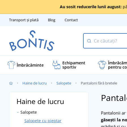
Au sosit reducerile lunii august:
pâ
Transport și plată
Blog
Contact
Echipament
Îmbrăcăm
Îmbrăcăminte
sportiv
pentru co
Haine de lucru
Salopete
Pantaloni fără bretele
Pantal
Haine de lucru
Salopete
Pantalonii ar
găsești la no
Salopete cu pieptar
grădină și cu