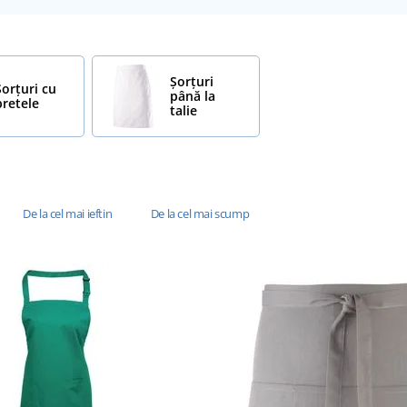
Șorțuri
Șorțuri cu
până la
bretele
talie
De la cel mai ieftin
De la cel mai scump