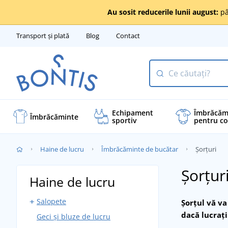
Au sosit reducerile lunii august:
pâ
Transport și plată
Blog
Contact
Echipament
Îmbrăcăm
Îmbrăcăminte
sportiv
pentru co
Haine de lucru
Îmbrăcăminte de bucătar
Șorțuri
Șorțur
Haine de lucru
Salopete
Șorțul vă v
dacă lucraț
Geci și bluze de lucru
Salopete cu pieptar