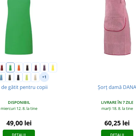
+1
 de gătit pentru copii
Șorț damă DAN
DISPONIBIL
LIVRARE ÎN 7 ZILE
miercuri 12. 8.
la tine
marți 18. 8.
la tine
49,00 lei
60,25 lei
DETALII
DETALII