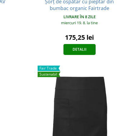
TAV
Șorț de ospătar cu pieptar din
bumbac organic Fairtrade
LIVRARE ÎN 8 ZILE
miercuri 19. 8.
la tine
175,25 lei
DETALII
Fair Trade
Sustenabil