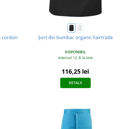
u cordon
Șorț din bumbac organic Fairtrade
DISPONIBIL
miercuri 12. 8.
la tine
116,25 lei
DETALII