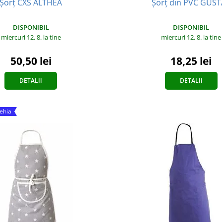
Șorț din PVC GUS
Șorț CXS ALTHEA
DISPONIBIL
DISPONIBIL
miercuri 12. 8.
la tine
miercuri 12. 8.
la tine
18,25 lei
50,50 lei
DETALII
DETALII
Cehia