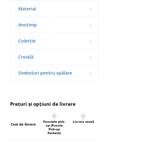
Material
Anotimp
Colecție
Croială
Simboluri pentru spălare
Prețuri și opțiuni de livrare
Punctele pick-
Livrare acasă
Cost de livrare
up (Puncte
Pick-up
Packeta)