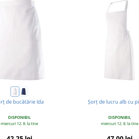
Șorț de lucru alb cu p
rț de bucătărie Ida
DISPONIBIL
DISPONIBIL
miercuri 12. 8.
la tine
miercuri 12. 8.
la tine
47,00 lei
42,25 lei