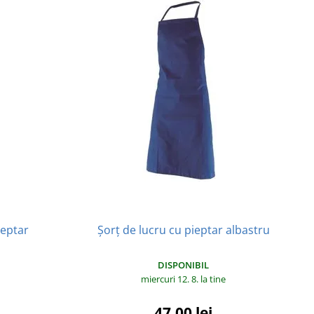
ieptar
Șorț de lucru cu pieptar albastru
DISPONIBIL
miercuri 12. 8.
la tine
47,00 lei