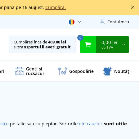
oar până pe 16 august.
Cumpără.
Contul meu
0
0,00 lei
Cumpărați încă de
469,00 lei
și
transportul îl aveți gratuit
cu TVA
Genți și
rii
Gospodărie
Noutăți
rucsacuri
stru
pe talie sau cu pieptar. Șorțurile
din cauciuc
sunt utile