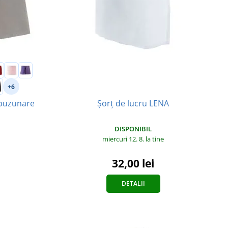
+6
 buzunare
Șorț de lucru LENA
DISPONIBIL
miercuri 12. 8.
la tine
32,00 lei
DETALII