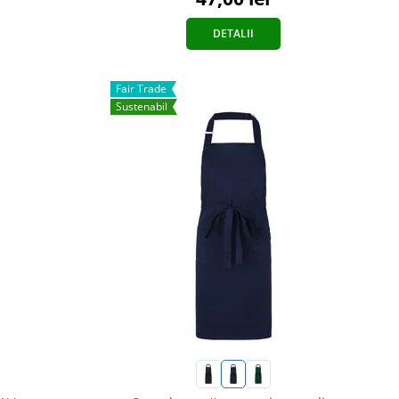
DETALII
Fair Trade
Sustenabil