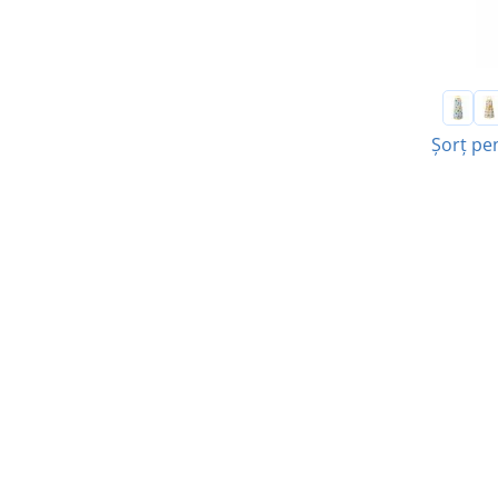
Șorț pe