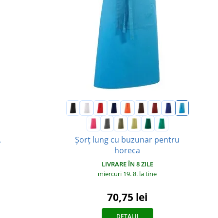
A
Șorț lung cu buzunar pentru
horeca
LIVRARE ÎN 8 ZILE
miercuri 19. 8.
la tine
70,75 lei
DETALII