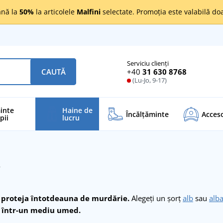
nă la
50%
la articolele
Malfini
selectate. Promoția este valabilă d
Serviciu clienți
+40
31 630 8768
CAUTĂ
(Lu-Jo, 9-17)
inte
Haine de
Încălţăminte
Acceso
pii
lucru
i
a proteja întotdeauna de murdărie.
Alegeți un șorț
alb
sau
alba
i într-un mediu umed.