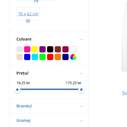
(1)
70 x 62 cm
(1)
Culoare
Prețul
18.25 lei
175.25 lei
Șo
Brandul
Gramaj