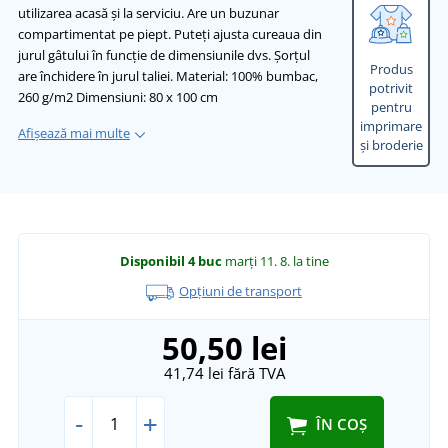
utilizarea acasă și la serviciu. Are un buzunar
compartimentat pe piept. Puteți ajusta cureaua din
jurul gâtului în funcție de dimensiunile dvs. Șorțul
Produs
are închidere în jurul taliei. Material: 100% bumbac,
potrivit
260 g/m2 Dimensiuni: 80 x 100 cm
pentru
imprimare
Afișează mai multe
și broderie
Disponibil
4 buc
marți 11. 8.
la tine
Opțiuni de transport
50,50 lei
41,74 lei
fără TVA
-
+
ÎN COȘ