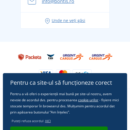
info@bontis.ro
pentru vacanță fără griji
Idei de outfituri fresh pentru o vară relaxată
Unde ne veți găsi
Tricoul preferat City în rol principal: ținute pentru
orice ocazie!
Pentru ca site-ul să funcționeze corect
Pentru a vă oferi o experiență mai bună pe site-ul nostru, avem
nevoie de acordul dvs. pentru procesarea
cookie-urilor
- fișiere mici
Urmărește-ne pe rețelele sociale
stocate temporar în browserul dvs. Mulțumim pentru acordul dat
prin apăsarea butonului “Am înțeles”.
Puteți refuza acordul
AICI