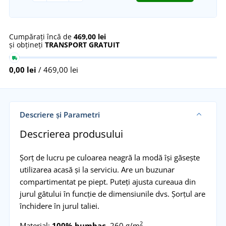
Cumpărați încă de
469,00 lei
și obțineți
TRANSPORT GRATUIT
0,00 lei
/ 469,00 lei
Descriere și Parametri
Descrierea produsului
Șorț de lucru pe culoarea neagră la modă își găsește
utilizarea acasă și la serviciu. Are un buzunar
compartimentat pe piept. Puteți ajusta cureaua din
jurul gâtului în funcție de dimensiunile dvs. Șorțul are
închidere în jurul taliei.
2
Material:
100% bumbac
, 260 g/m