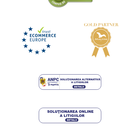
+29
Șorț de bucătărie cu cordon de gât și buzunar
LIVRARE ÎN 8 ZILE
luni 17. 8.
la tine
65,25 lei
DETALII