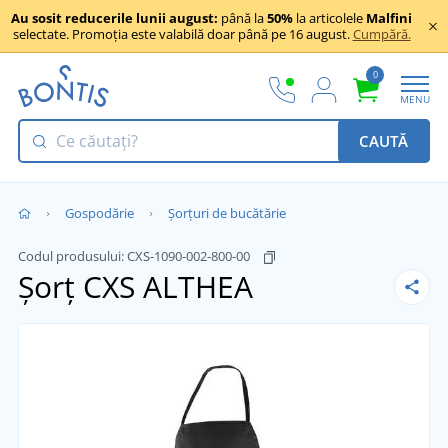
Au sosit reducerile lunii august:
până la
50%
la articolele
Malfini
selectate. Promoția este valabilă doar până pe 16 august.
Cumpără.
0
MENU
CAUTĂ
Gospodărie
Șorțuri de bucătărie
Codul produsului:
CXS-1090-002-800-00
Șorț CXS ALTHEA