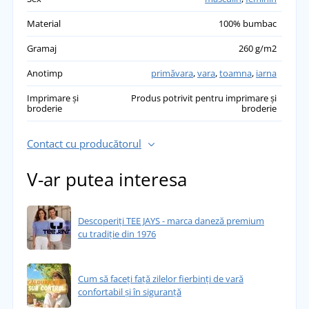
Material
100% bumbac
Gramaj
260 g/m2
Anotimp
primăvara
,
vara
,
toamna
,
iarna
Imprimare și
Produs potrivit pentru imprimare și
broderie
broderie
Contact cu producătorul
V-ar putea interesa
Descoperiți TEE JAYS - marca daneză premium
cu tradiție din 1976
Cum să faceți față zilelor fierbinți de vară
confortabil și în siguranță