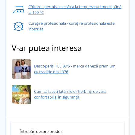
Călcare - permis a se călca la temperaturi medii până
la 150 °C
Curățire profesională - curățire profesională este
interzisă
V-ar putea interesa
Descoperiți TEE JAYS - marca daneză premium
cu tradiție din 1976
Cum să faceți față zilelor fierbinți de vară
confortabil și în siguranță
Întrebări despre produs