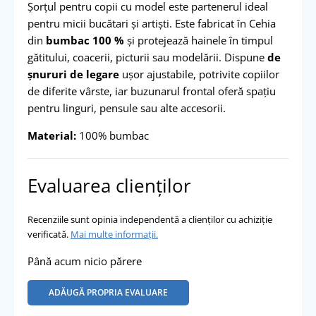
Șorțul pentru copii cu model este partenerul ideal
pentru micii bucătari și artiști. Este fabricat în Cehia
din
bumbac 100 %
și protejează hainele în timpul
gătitului, coacerii, picturii sau modelării. Dispune
de
șnururi de legare
ușor ajustabile, potrivite copiilor
de diferite vârste, iar buzunarul frontal oferă spațiu
pentru linguri, pensule sau alte accesorii.
Material:
100% bumbac
Evaluarea clienților
Recenziile sunt opinia independentă a clienților cu achiziție
verificată.
Mai multe informații.
Până acum nicio părere
ADĂUGĂ PROPRIA EVALUARE