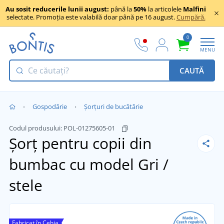
Au sosit reducerile lunii august:
până la
50%
la articolele
Malfini
selectate. Promoția este valabilă doar până pe 16 august.
Cumpără.
0
MENU
CAUTĂ
Gospodărie
Șorțuri de bucătărie
Codul produsului:
POL-01275605-01
Șorț pentru copii din
bumbac cu model
Gri /
stele
Fabricat în Cehia