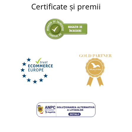
Certificate și premii
+12
Șort de gătit pentru copii
DISPONIBIL
marți 11. 8.
la tine
49,00 lei
DETALII