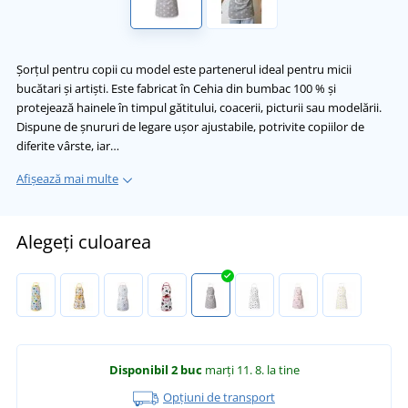
Șorțul pentru copii cu model este partenerul ideal pentru micii
bucătari și artiști. Este fabricat în Cehia din bumbac 100 % și
protejează hainele în timpul gătitului, coacerii, picturii sau modelării.
Dispune de șnururi de legare ușor ajustabile, potrivite copiilor de
diferite vârste, iar…
Afișează mai multe
Alegeți culoarea
Disponibil
2 buc
marți 11. 8.
la tine
Opțiuni de transport