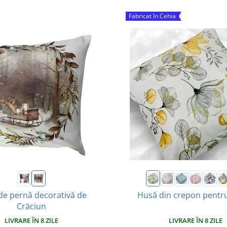
Fabricat în Cehia
de pernă decorativă de
Husă din crepon pentr
Crăciun
LIVRARE ÎN 8 ZILE
LIVRARE ÎN 8 ZILE