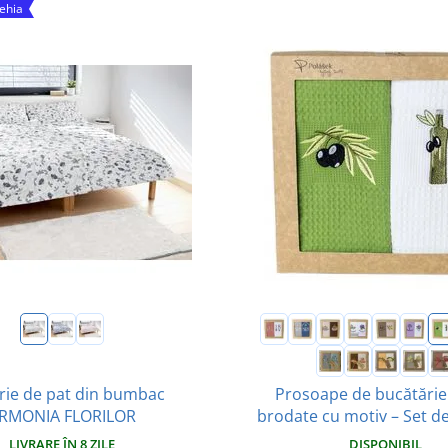
Cehia
rie de pat din bumbac
Prosoape de bucătărie
RMONIA FLORILOR
brodate cu motiv – Set de
LIVRARE ÎN 8 ZILE
DISPONIBIL