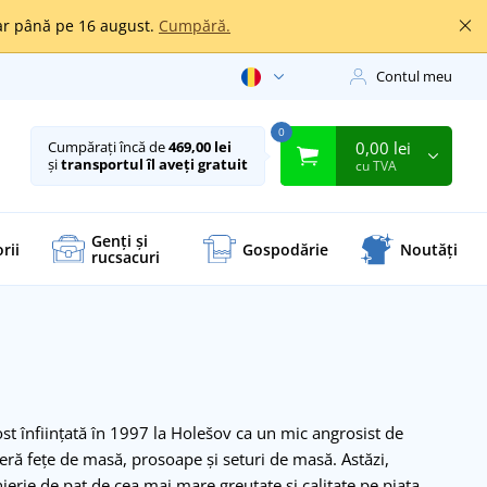
oar până pe 16 august.
Cumpără.
Contul meu
0
0,00 lei
Cumpărați încă de
469,00 lei
și
transportul îl aveți gratuit
cu TVA
Genți și
rii
Gospodărie
Noutăți
rucsacuri
st înființată în 1997 la Holešov ca un mic angrosist de
feră fețe de masă, prosoape și seturi de masă. Astăzi,
jerie de pat de cea mai mare greutate și calitate pe piața