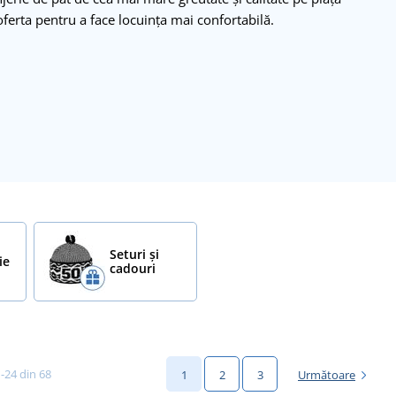
ferta pentru a face locuința mai confortabilă.
Seturi și
ie
cadouri
1-24 din 68
1
2
3
Următoare