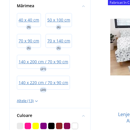
Fabricat în 
Mărimea
40 x 40 cm
50 x 100 cm
(9)
(6)
70 x 90 cm
70 x 140 cm
(5)
(5)
140 x 200 cm / 70 x 90 cm
(21)
140 x 220 cm / 70 x 90 cm
(20)
Altele (13)
Lenje
Culoare
A