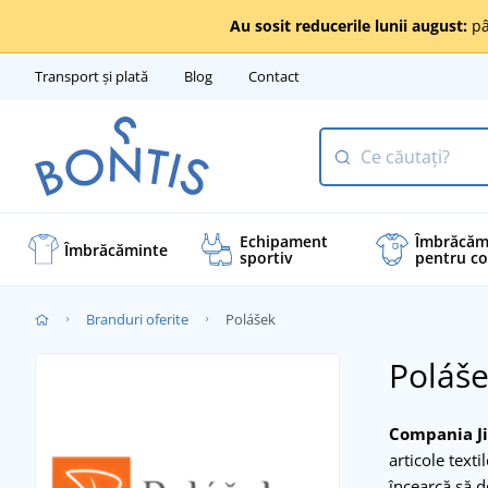
Au sosit reducerile lunii august:
pâ
Transport și plată
Blog
Contact
Echipament
Îmbrăcăm
Îmbrăcăminte
sportiv
pentru co
Branduri oferite
Polášek
Poláš
Compania Jiř
articole text
încearcă să d