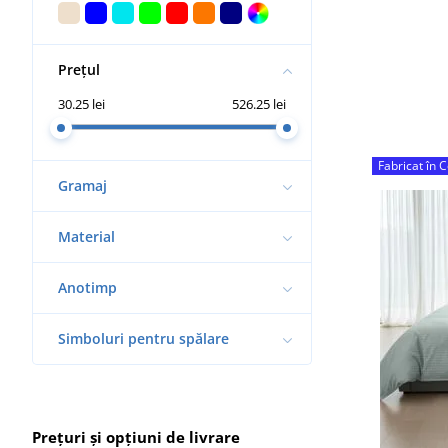
Prețul
30.25 lei
526.25 lei
Fabricat în 
Gramaj
Material
Anotimp
Simboluri pentru spălare
Prețuri și opțiuni de livrare