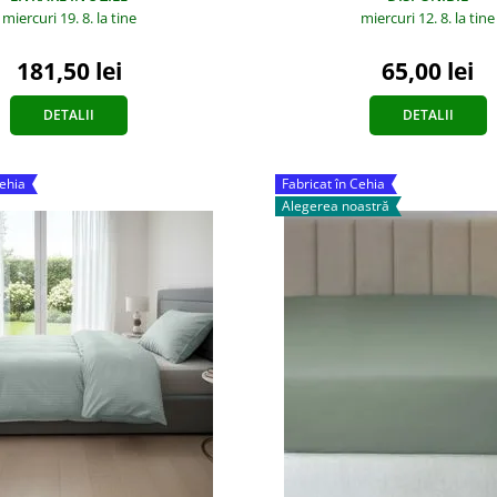
miercuri 19. 8.
la tine
miercuri 12. 8.
la tine
181,50 lei
65,00 lei
DETALII
DETALII
Cehia
Fabricat în Cehia
Alegerea noastră