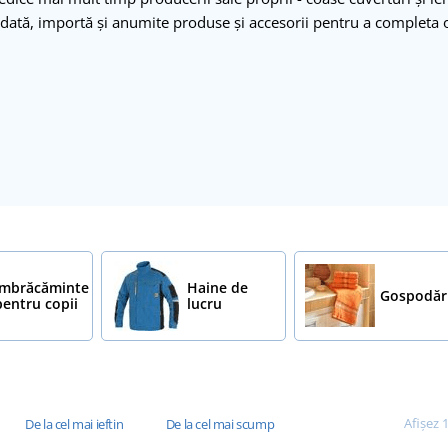
dată, importă și anumite produse și accesorii pentru a completa o
Îmbrăcăminte
Haine de
Gospodăr
pentru copii
lucru
Afișez 
De la cel mai ieftin
De la cel mai scump