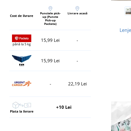
Punctele pick-
Livrare acasă
Cost de livrare
up (Puncte
Pick-up
Packeta)
Lenje
15,99 Lei
-
până la 5 kg
15,99 Lei
-
-
22,19 Lei
+10 Lei
Plata la livrare