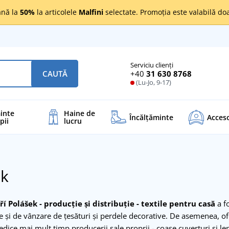
nă la
50%
la articolele
Malfini
selectate. Promoția este valabilă d
Serviciu clienți
+40
31 630 8768
CAUTĂ
(Lu-Jo, 9-17)
inte
Haine de
Încălţăminte
Acceso
pii
lucru
ek
í Polášek - producție și distribuție - textile pentru casă
a fo
ile și de vânzare de țesături și perdele decorative. De asemenea, o
edice mai mult timp producerii sale proprii - coase cuverturi și len