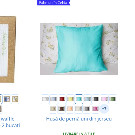
Fabricat în Cehia
+7
 waffle
Husă de pernă uni din jerseu
 2 bucăți
LIVRARE ÎN 8 ZILE