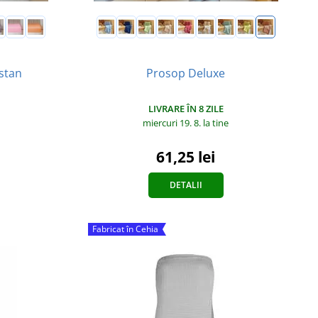
Prosop Deluxe
astan
LIVRARE ÎN 8 ZILE
miercuri 19. 8.
la tine
61,25 lei
DETALII
Fabricat în Cehia