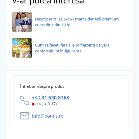
V-ar putea interesa
Descoperiți TEE JAYS - marca daneză premium
cu tradiție din 1976
Cum să faceți față zilelor fierbinți de vară
confortabil și în siguranță
Întrebări despre produs
+40
31 630 8768
(Lu-Jo, 9-17)
info@bontis.ro