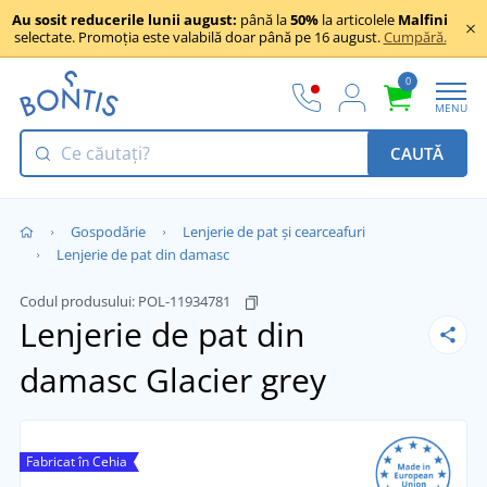
Au sosit reducerile lunii august:
până la
50%
la articolele
Malfini
selectate. Promoția este valabilă doar până pe 16 august.
Cumpără.
0
MENU
CAUTĂ
Gospodărie
Lenjerie de pat și cearceafuri
Lenjerie de pat din damasc
Codul produsului:
POL-11934781
Lenjerie de pat din
damasc
Glacier grey
Fabricat în Cehia