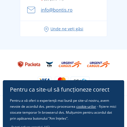
Aventura de vară începe cu bagajul - pregătiți-vă
info@bontis.ro
pentru vacanță fără griji
Idei de outfituri fresh pentru o vară relaxată
Unde ne veți găsi
Tricoul preferat City în rol principal: ținute pentru
orice ocazie!
Pentru ca site-ul să funcționeze corect
Pentru a vă oferi o experiență mai bună pe site-ul nostru, avem
nevoie de acordul dvs. pentru procesarea
cookie-urilor
- fișiere mici
Urmărește-ne pe rețelele sociale
stocate temporar în browserul dvs. Mulțumim pentru acordul dat
prin apăsarea butonului “Am înțeles”.
Puteți refuza acordul
AICI