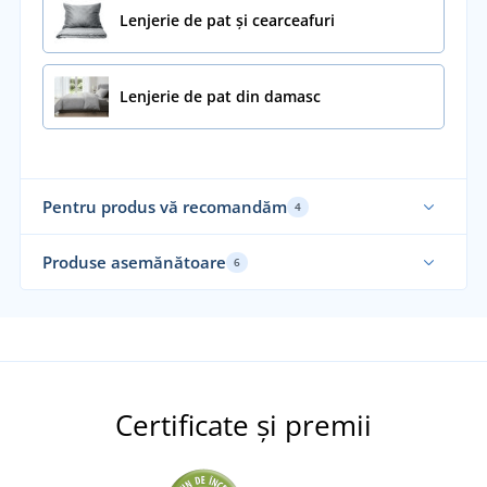
Lenjerie de pat și cearceafuri
Lenjerie de pat din damasc
Pentru produs vă recomandăm
4
Fabricat în Cehia
Fab
Produse asemănătoare
6
Alegerea noastră
Fabricat în Cehia
Fab
Certificate și premii