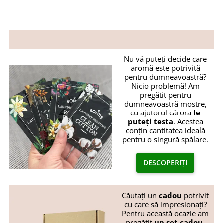
Nu vă puteți decide care
aromă este potrivită
pentru dumneavoastră?
Nicio problemă! Am
pregătit pentru
dumneavoastră mostre,
cu ajutorul cărora
le
puteți testa
. Acestea
conțin cantitatea ideală
pentru o singură spălare.
DESCOPERIȚI
Căutați un
cadou
potrivit
cu care să impresionați?
Pentru această ocazie am
pregătit
un set cadou
.