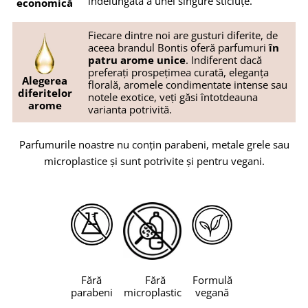
îndelungată a unei singure sticluțe.
economică
Fiecare dintre noi are gusturi diferite, de
aceea brandul Bontis oferă parfumuri
în
patru arome unice
. Indiferent dacă
preferați prospețimea curată, eleganța
Alegerea
florală, aromele condimentate intense sau
diferitelor
notele exotice, veți găsi întotdeauna
arome
varianta potrivită.
Parfumurile noastre nu conțin parabeni, metale grele sau
microplastice și sunt potrivite și pentru vegani.
Fără
Fără
Formulă
parabeni
microplastic
vegană