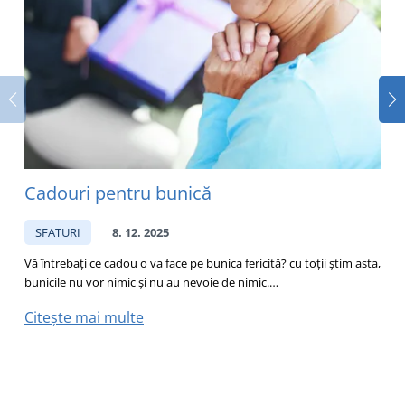
Cadouri pentru bunică
SFATURI
8. 12. 2025
Vă întrebați ce cadou o va face pe bunica fericită? cu toții știm asta,
bunicile nu vor nimic și nu au nevoie de nimic.…
A
a
Citește mai multe
C