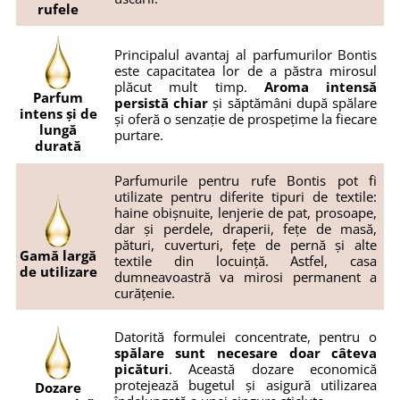
rufele
Principalul avantaj al parfumurilor Bontis
este capacitatea lor de a păstra mirosul
plăcut mult timp.
Aroma intensă
Parfum
persistă chiar
și săptămâni după spălare
intens și de
și oferă o senzație de prospețime la fiecare
lungă
purtare.
durată
Parfumurile pentru rufe Bontis pot fi
utilizate pentru diferite tipuri de textile:
haine obișnuite, lenjerie de pat, prosoape,
dar și perdele, draperii, fețe de masă,
pături, cuverturi, fețe de pernă și alte
Gamă largă
textile din locuință. Astfel, casa
de utilizare
dumneavoastră va mirosi permanent a
curățenie.
Datorită formulei concentrate, pentru o
spălare sunt necesare doar câteva
picături
. Această dozare economică
protejează bugetul și asigură utilizarea
Dozare