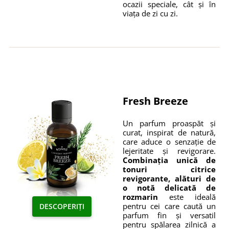
ocazii speciale, cât și în
viața de zi cu zi.
Fresh Breeze
Un parfum proaspăt și
curat, inspirat de natură,
care aduce o senzație de
lejeritate și revigorare.
Combinația unică de
tonuri citrice
revigorante, alături de
o notă delicată de
rozmarin
este ideală
pentru cei care caută un
DESCOPERIȚI
parfum fin și versatil
pentru spălarea zilnică a