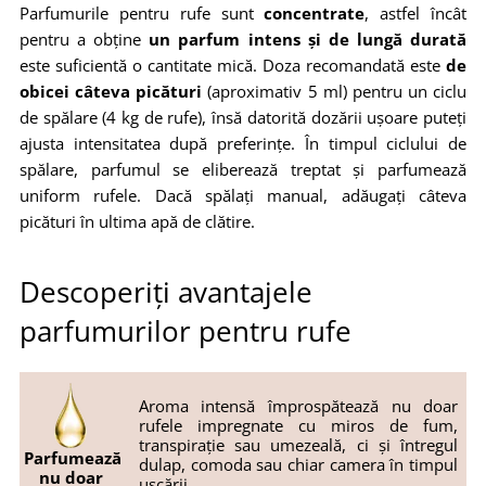
Parfumurile pentru rufe sunt
concentrate
, astfel încât
pentru a obține
un parfum intens și de lungă durată
este suficientă o cantitate mică. Doza recomandată este
de
obicei câteva picături
(aproximativ 5 ml) pentru un ciclu
de spălare (4 kg de rufe), însă datorită dozării ușoare puteți
ajusta intensitatea după preferințe. În timpul ciclului de
spălare, parfumul se eliberează treptat și parfumează
uniform rufele. Dacă spălați manual, adăugați câteva
picături în ultima apă de clătire.
Descoperiți avantajele
parfumurilor pentru rufe
Aroma intensă împrospătează nu doar
rufele impregnate cu miros de fum,
transpirație sau umezeală, ci și întregul
Parfumează
dulap, comoda sau chiar camera în timpul
nu doar
uscării.