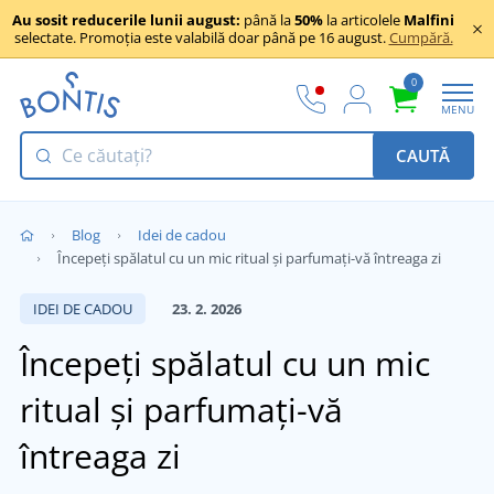
Au sosit reducerile lunii august:
până la
50%
la articolele
Malfini
selectate. Promoția este valabilă doar până pe 16 august.
Cumpără.
0
MENU
CAUTĂ
Blog
Idei de cadou
Începeți spălatul cu un mic ritual și parfumați-vă întreaga zi
IDEI DE CADOU
23. 2. 2026
Începeți spălatul cu un mic
ritual și parfumați-vă
întreaga zi