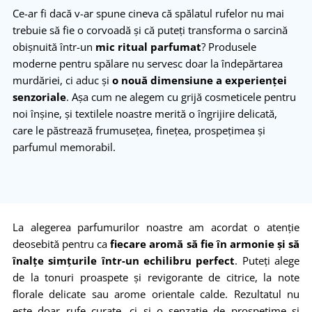
Ce-ar fi dacă v-ar spune cineva că spălatul rufelor nu mai
trebuie să fie o corvoadă și că puteți transforma o sarcină
obișnuită într-un
mic ritual parfumat
? Produsele
moderne pentru spălare nu servesc doar la îndepărtarea
murdăriei, ci aduc și
o nouă dimensiune a experienței
senzoriale
. Așa cum ne alegem cu grijă cosmeticele pentru
noi înșine, și textilele noastre merită o îngrijire delicată,
care le păstrează frumusețea, finețea, prospețimea și
parfumul memorabil.
La alegerea parfumurilor noastre am acordat o atenție
deosebită pentru ca
fiecare aromă să fie în armonie și să
înalțe simțurile într-un echilibru perfect
. Puteți alege
de la tonuri proaspete și revigorante de citrice, la note
florale delicate sau arome orientale calde. Rezultatul nu
este doar rufe curate, ci și o senzație de prospețime și