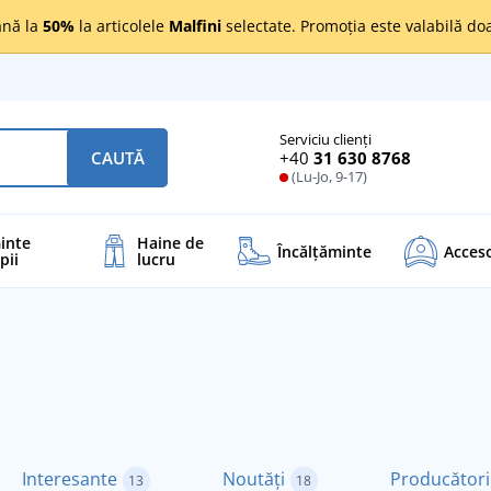
nă la
50%
la articolele
Malfini
selectate. Promoția este valabilă d
Serviciu clienți
+40
31 630 8768
CAUTĂ
(Lu-Jo, 9-17)
inte
Haine de
Încălţăminte
Acceso
pii
lucru
Interesante
Noutăți
Producători
13
18