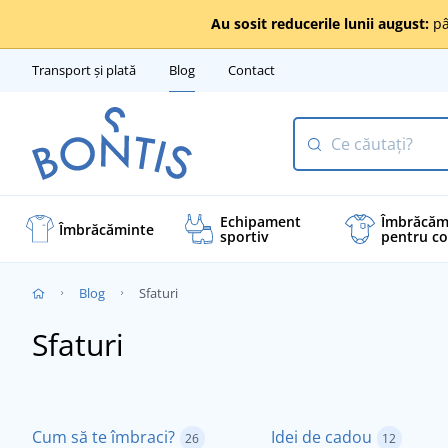
Au sosit reducerile lunii august:
pâ
Transport și plată
Blog
Contact
Echipament
Îmbrăcăm
Îmbrăcăminte
sportiv
pentru co
Blog
Sfaturi
Sfaturi
Cum să te îmbraci?
Idei de cadou
26
12