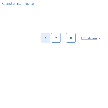
Citește mai multe
1
2
…
8
Următoare