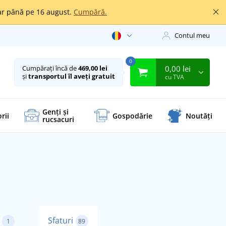
oar până pe 16 august.
Cumpără.
Contul meu
0
0,00 lei
Cumpărați încă de
469,00 lei
și
transportul îl aveți gratuit
cu TVA
Genți și
rii
Gospodărie
Noutăți
rucsacuri
Sfaturi
1
89