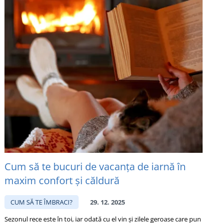
Cum să te bucuri de vacanța de iarnă în
maxim confort și căldură
CUM SĂ TE ÎMBRACI?
29. 12. 2025
Sezonul rece este în toi, iar odată cu el vin și zilele geroase care pun