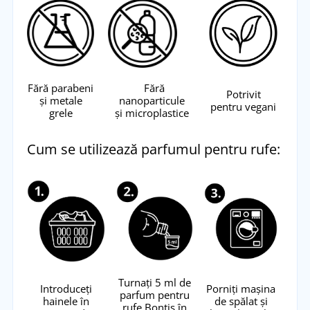
Fără parabeni
Fără
Potrivit
și metale
nanoparticule
pentru vegani
grele
și microplastice
Cum se utilizează parfumul pentru rufe:
Turnați 5 ml de
Introduceți
Porniți mașina
parfum pentru
hainele în
de spălat și
rufe Bontis în