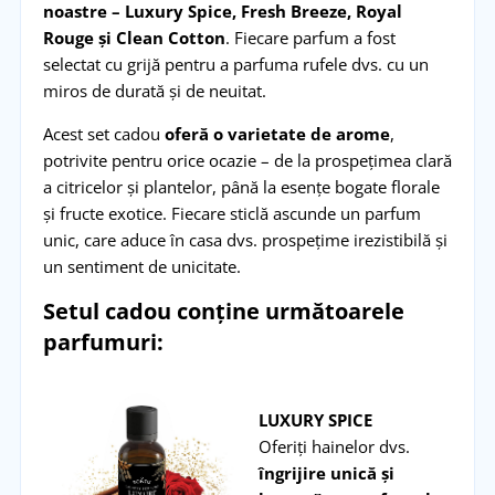
noastre – Luxury Spice, Fresh Breeze, Royal
Rouge și Clean Cotton
. Fiecare parfum a fost
selectat cu grijă pentru a parfuma rufele dvs. cu un
miros de durată și de neuitat.
Acest set cadou
oferă o varietate de arome
,
potrivite pentru orice ocazie – de la prospețimea clară
a citricelor și plantelor, până la esențe bogate florale
și fructe exotice. Fiecare sticlă ascunde un parfum
unic, care aduce în casa dvs. prospețime irezistibilă și
un sentiment de unicitate.
Setul cadou conține următoarele
parfumuri:
LUXURY SPICE
Oferiți hainelor dvs.
îngrijire unică și