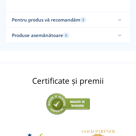
Pentru produs vă recomandăm
3
Alegerea noastră
Al
Produse asemănătoare
6
Alegerea noastră
Al
Certificate și premii
Mostră parfum pentru rufe Royal Rouge