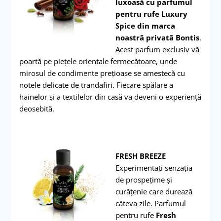
luxoasă cu parfumul
pentru rufe Luxury
Spice din marca
noastră privată Bontis
.
Acest parfum exclusiv vă
poartă pe piețele orientale fermecătoare, unde
mirosul de condimente prețioase se amestecă cu
notele delicate de trandafiri. Fiecare spălare a
hainelor și a textilelor din casă va deveni o experiență
deosebită.
FRESH BREEZE
Experimentați senzația
de prospețime și
curățenie care durează
câteva zile. Parfumul
pentru rufe
Fresh