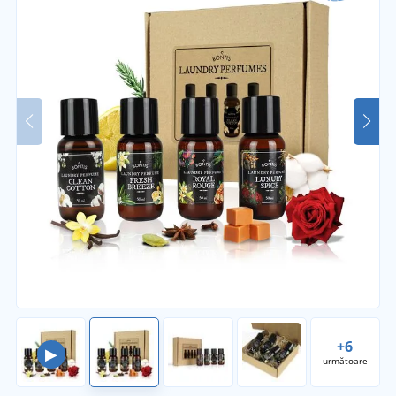
+6
▶
următoare