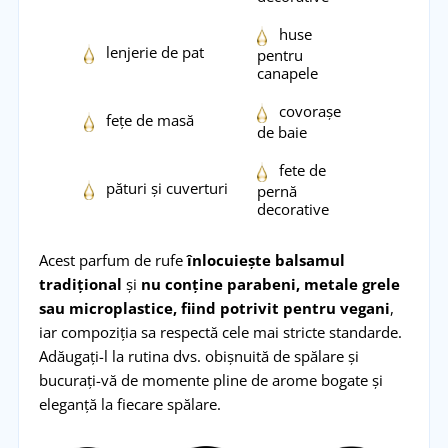
huse
lenjerie de pat
pentru
canapele
covorașe
fețe de masă
de baie
fete de
pături și cuverturi
pernă
decorative
Acest parfum de rufe
înlocuiește balsamul
tradițional
și
nu conține parabeni, metale grele
sau microplastice, fiind potrivit pentru vegani
,
iar compoziția sa respectă cele mai stricte standarde.
Adăugați-l la rutina dvs. obișnuită de spălare și
bucurați-vă de momente pline de arome bogate și
eleganță la fiecare spălare.