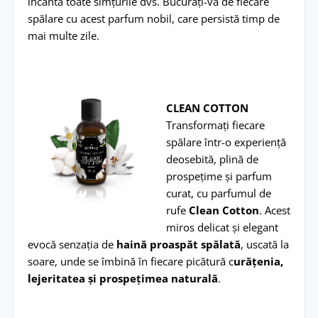
încânta toate simțurile dvs. Bucurați-vă de fiecare
spălare cu acest parfum nobil, care persistă timp de
mai multe zile.
CLEAN COTTON
Transforma
ți fiecare
spălare
într-o experien
ță
deosebită, plină de
prospețime și parfum
curat, cu parfumul de
rufe
Clean Cotton
. Acest
miros delicat și elegant
evocă senzația de
haină proaspăt spălată
, uscată la
soare, unde se
îmbin
ă
în fiecare pic
ătură c
urățenia,
lejeritatea și prospețimea naturală
.