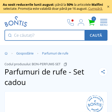
Au sosit reducerile lunii august:
până la
50%
la articolele
Malfini
selectate. Promoția este valabilă doar până pe 16 august.
Cumpără.
0
MENU
CAUTĂ
Gospodărie
Parfumuri de rufe
Codul produsului:
BON-PERFUME-SET
Parfumuri de rufe - Set
cadou