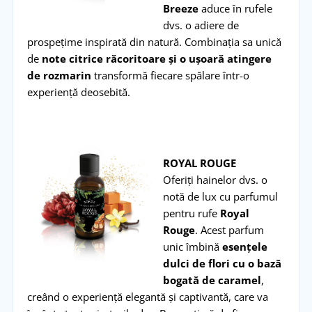
Breeze
aduce în rufele
dvs. o adiere de
prospețime inspirată din natură. Combinația sa unică
de
note citrice răcoritoare și o ușoară atingere
de rozmarin
transformă fiecare spălare într-o
experiență deosebită.
ROYAL ROUGE
Oferiți hainelor dvs. o
notă de lux cu parfumul
pentru rufe
Royal
Rouge
. Acest parfum
unic îmbină
esențele
dulci de flori cu o bază
bogată de caramel
,
creând o experiență elegantă și captivantă, care va