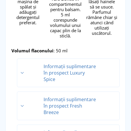
mașina de
lăsați hainele
compartimentul
spălat și
să se usuce.
pentru balsam.
adăugați
Parfumul
5 ml
detergentul
rămâne chiar și
corespunde
preferat.
atunci când
volumului unui
utilizați
capac plin de la
uscătorul.
sticlă.
Volumul flaconului
: 50 ml
Informații suplimentare
în prospect Luxury
Spice
Instrucțiuni de utilizare: Adăugați 5 ml de produs
în compartimentul pentru balsam de rufe.
Informații suplimentare
Produsul este destinat exclusiv pentru mașina de
în prospect Fresh
spălat (compartimentul pentru balsam). În caz de
Breeze
contact cu orice suprafață, ștergeți imediat cu o
Instrucțiuni de utilizare: Adăugați 5 ml de produs
cârpă umedă / clătiți cuapă. Potrivit pentru spălare
în compartimentul pentru balsam de rufe.