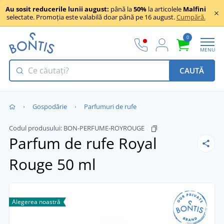
Au sosit reducerile lunii august:
până la
50%
la articolele
Malfini
selectate. Promoția este valabilă doar până pe 16 august.
Cumpără.
0
MENU
CAUTĂ
Gospodărie
Parfumuri de rufe
Codul produsului:
BON-PERFUME-ROYROUGE
Parfum de rufe Royal
Rouge 50 ml
Alegerea noastră