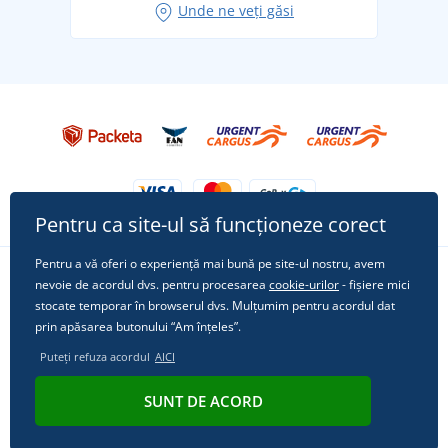
Unde ne veți găsi
Tricoul preferat City în rol principal: ținute pentru
orice ocazie!
Pentru ca site-ul să funcționeze corect
Pentru a vă oferi o experiență mai bună pe site-ul nostru, avem
nevoie de acordul dvs. pentru procesarea
cookie-urilor
- fișiere mici
Urmărește-ne pe rețelele sociale
stocate temporar în browserul dvs. Mulțumim pentru acordul dat
prin apăsarea butonului “Am înțeles”.
Puteți refuza acordul
AICI
© 2011 - 2026, Dual Trade s.r.o. | Din punct de vedere tehnic oferă
SUNT DE ACORD
Simplia.cz
.