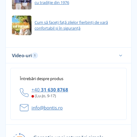
hexilcinnamaldehidă; metil 2,4-dihidroxi-3,6-
cu tradiție din 1976
dimetilbenzoát; 6,7dihidro-1,1,2,3,3-pentamethil-
4(5H)-indanonă. EUH208: Conţine piperonal;
Cum să faceți față zilelor fierbinți de vară
heptametil decahidroindenofuran; linalol; acetat
confortabil și în siguranță
de linalil; d-limonen.
Video-uri
1
Întrebări despre produs
+40
31 630 8768
(Lu-Jo, 9-17)
info@bontis.ro