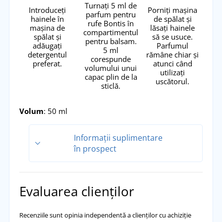
Turnați 5 ml de
Introduceți
Porniți mașina
parfum pentru
hainele în
de spălat și
rufe Bontis în
mașina de
lăsați hainele
compartimentul
spălat și
să se usuce.
pentru balsam.
adăugați
Parfumul
5 ml
detergentul
rămâne chiar și
corespunde
preferat.
atunci când
volumului unui
utilizați
capac plin de la
uscătorul.
sticlă.
Volum
: 50 ml
Informații suplimentare
în prospect
Instrucțiuni de utilizare: Adăugați 5 ml de produs
în compartimentul pentru balsam de rufe.
Evaluarea clienților
Produsul este destinat exclusiv pentru mașina de
spălat (compartimentul pentru balsam). În caz de
contact cu orice suprafață, ștergeți imediat cu o
Recenziile sunt opinia independentă a clienților cu achiziție