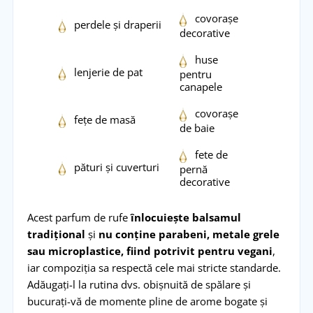
covorașe
perdele și draperii
decorative
huse
lenjerie de pat
pentru
canapele
covorașe
fețe de masă
de baie
fete de
pături și cuverturi
pernă
decorative
Acest parfum de rufe
înlocuiește balsamul
tradițional
și
nu conține parabeni, metale grele
sau microplastice, fiind potrivit pentru vegani
,
iar compoziția sa respectă cele mai stricte standarde.
Adăugați-l la rutina dvs. obișnuită de spălare și
bucurați-vă de momente pline de arome bogate și