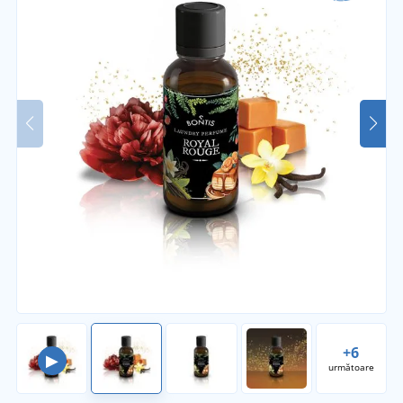
+6
▶
următoare