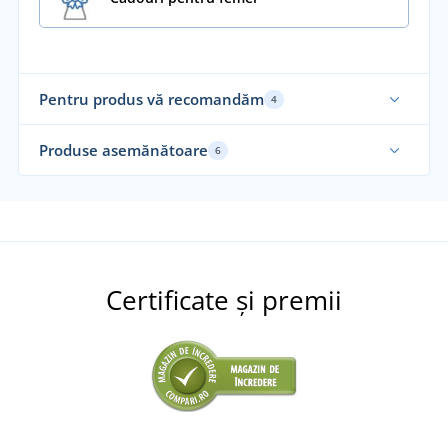
Pentru produs vă recomandăm
4
Alegerea noastră
Al
Produse asemănătoare
6
Alegerea noastră
Al
Certificate și premii