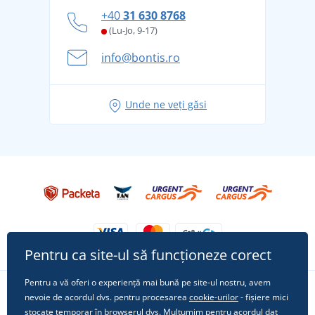
personal
Cum să faceți față zilelor fierbinți de vară confortabil
+40
31 630 8768
și în siguranță
(Lu-Jo, 9-17)
Aventura de vară începe cu bagajul - pregătiți-vă
info@bontis.ro
pentru vacanță fără griji
Idei de outfituri fresh pentru o vară relaxată
Unde ne veți găsi
Tricoul preferat City în rol principal: ținute pentru
orice ocazie!
Pentru ca site-ul să funcționeze corect
Pentru a vă oferi o experiență mai bună pe site-ul nostru, avem
nevoie de acordul dvs. pentru procesarea
cookie-urilor
- fișiere mici
Urmărește-ne pe rețelele sociale
stocate temporar în browserul dvs. Mulțumim pentru acordul dat