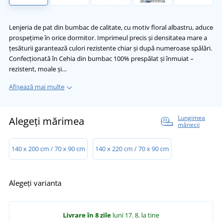
Lenjeria de pat din bumbac de calitate, cu motiv floral albastru, aduce
prospețime în orice dormitor. Imprimeul precis și densitatea mare a
țesăturii garantează culori rezistente chiar și după numeroase spălări.
Confecționată în Cehia din bumbac 100% prespălat și înmuiat –
rezistent, moale și…
Afișează mai multe
Lungimea
Alegeți mărimea
mânecii
140 x 200 cm / 70 x 90 cm
140 x 220 cm / 70 x 90 cm
Alegeți varianta
Livrare în 8 zile
luni 17. 8.
la tine