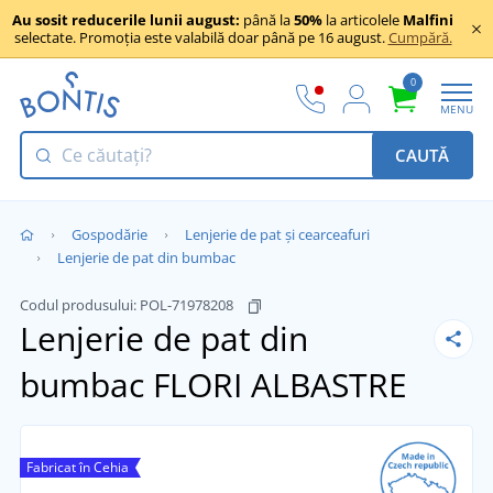
Au sosit reducerile lunii august:
până la
50%
la articolele
Malfini
selectate. Promoția este valabilă doar până pe 16 august.
Cumpără.
0
MENU
CAUTĂ
Gospodărie
Lenjerie de pat și cearceafuri
Lenjerie de pat din bumbac
Codul produsului:
POL-71978208
Lenjerie de pat din
bumbac FLORI ALBASTRE
Fabricat în Cehia