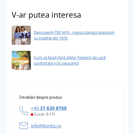
V-ar putea interesa
Descoperiți TEE JAYS - marca daneză premium
cu tradiție din 1976
Cum să faceți față zilelor fierbinți de vară
confortabil și în siguranță
Întrebări despre produs
+40
31 630 8768
(Lu-Jo, 9-17)
info@bontis.ro