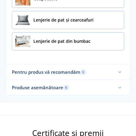
Lenjerie de pat și cearceafuri
Lenjerie de pat din bumbac
Pentru produs vă recomandăm
5
Alegerea noastră
Produse asemănătoare
6
Fabricat în Cehia
Fabricat în Cehia
Fab
Certificate și premii