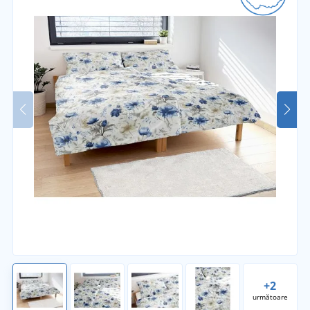
+2
următoare