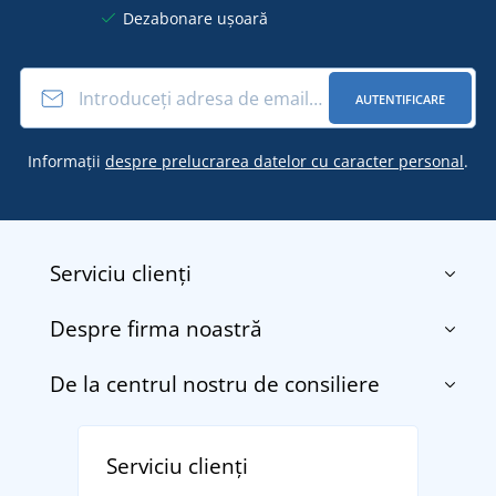
Dezabonare ușoară
AUTENTIFICARE
Informații
despre prelucrarea datelor cu caracter personal
.
Serviciu clienți
Despre firma noastră
Contact
Termenii și condițiile
De la centrul nostru de consiliere
Despre noi
Transport și plată
Blog
Returnarea bunurilor și reclamații
Descoperiți TEE JAYS - marca daneză premium cu
Affiliate
Serviciu clienți
Politica de confidențialitate a datelor cu caracter
tradiție din 1976