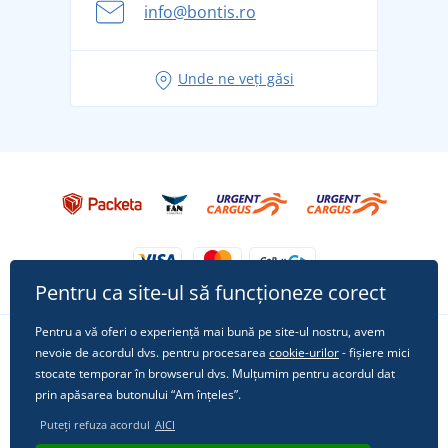
Aventura de vară începe cu bagajul - pregătiți-vă
info@bontis.ro
pentru vacanță fără griji
Idei de outfituri fresh pentru o vară relaxată
Unde ne veți găsi
Tricoul preferat City în rol principal: ținute pentru
orice ocazie!
Pentru ca site-ul să funcționeze corect
Pentru a vă oferi o experiență mai bună pe site-ul nostru, avem
nevoie de acordul dvs. pentru procesarea
cookie-urilor
- fișiere mici
Urmărește-ne pe rețelele sociale
stocate temporar în browserul dvs. Mulțumim pentru acordul dat
prin apăsarea butonului “Am înțeles”.
Puteți refuza acordul
AICI