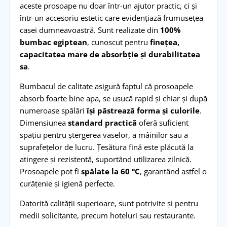
aceste prosoape nu doar într-un ajutor practic, ci și
într-un accesoriu estetic care evidențiază frumusețea
casei dumneavoastră. Sunt realizate din
100%
bumbac
egiptean
, cunoscut pentru
finețea,
capacitatea mare de absorbție și durabilitatea
sa
.
Bumbacul de calitate asigură faptul că prosoapele
absorb foarte bine apa, se usucă rapid și chiar și după
numeroase spălări
își păstrează forma și culorile
.
Dimensiunea
standard practică
oferă suficient
spațiu pentru ștergerea vaselor, a mâinilor sau a
suprafețelor de lucru. Țesătura fină este plăcută la
atingere și rezistentă, suportând utilizarea zilnică.
Prosoapele pot fi
spălate la 60 °C
, garantând astfel o
curățenie și igienă perfecte.
Datorită calității superioare, sunt potrivite și pentru
medii solicitante, precum hoteluri sau restaurante.