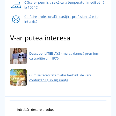
Călcare - permis a se călca la temperaturi medii până
la 150 °C
Curățire profesională - curățire profesională este
interzisă
V-ar putea interesa
Descoperiți TEE JAYS - marca daneză premium
cu tradiție din 1976
Cum să faceți față zilelor fierbinți de vară
confortabil și în siguranță
Întrebări despre produs