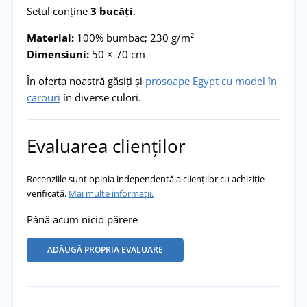
Setul conține
3 bucăți
.
Material:
100% bumbac; 230 g/m²
Dimensiuni:
50 × 70 cm
În oferta noastră găsiți și
prosoape Egypt cu model în
carouri
în diverse culori.
Evaluarea clienților
Recenziile sunt opinia independentă a clienților cu achiziție
verificată.
Mai multe informații.
Până acum nicio părere
ADĂUGĂ PROPRIA EVALUARE