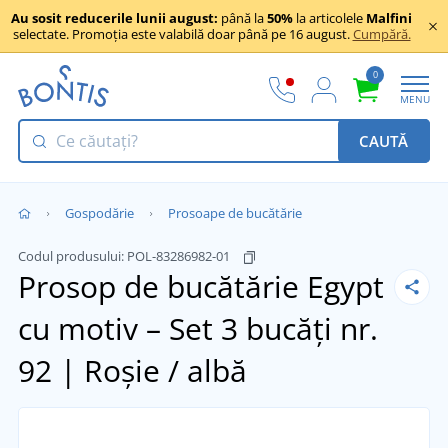
Au sosit reducerile lunii august:
până la
50%
la articolele
Malfini
selectate. Promoția este valabilă doar până pe 16 august.
Cumpără.
0
MENU
CAUTĂ
Gospodărie
Prosoape de bucătărie
Codul produsului:
POL-83286982-01
Prosop de bucătărie Egypt
cu motiv – Set 3 bucăți
nr.
92 | Roșie / albă