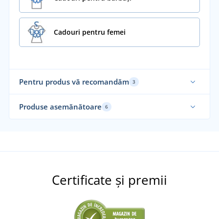
Cadouri pentru femei
Pentru produs vă recomandăm
3
Nou
Al
Produse asemănătoare
6
Alegerea noastră
Certificate și premii