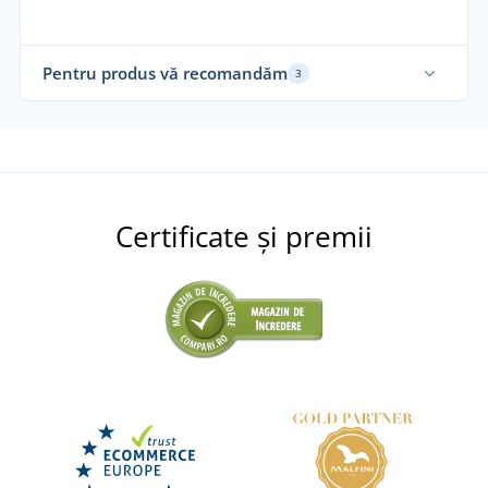
Pentru produs vă recomandăm
3
Fabricat în Cehia
Fab
Alegerea noastră
Al
Certificate și premii
+9