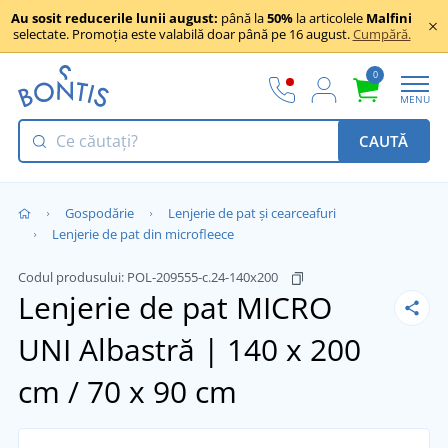
Au sosit reducerile lunii august:
până la
50%
la articolele
Malfini
selectate. Promoția este valabilă doar până pe 16 august.
Cumpără.
0
MENU
CAUTĂ
Gospodărie
Lenjerie de pat și cearceafuri
Lenjerie de pat din microfleece
Codul produsului:
POL-209555-c.24-140x200
Lenjerie de pat MICRO
UNI
Albastră | 140 x 200
cm / 70 x 90 cm