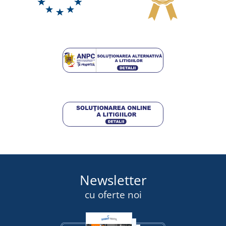
Cearșaf Jersey cu elastan
LIVRARE ÎN 8 ZILE
miercuri 19. 8.
la tine
130,50 lei
DETALII
Newsletter
cu oferte noi