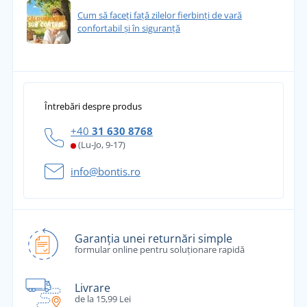
Cum să faceți față zilelor fierbinți de vară
confortabil și în siguranță
Întrebări despre produs
+40
31 630 8768
(Lu-Jo, 9-17)
info@bontis.ro
Garanția unei returnări simple
formular online pentru soluționare rapidă
Livrare
de la 15,99 Lei