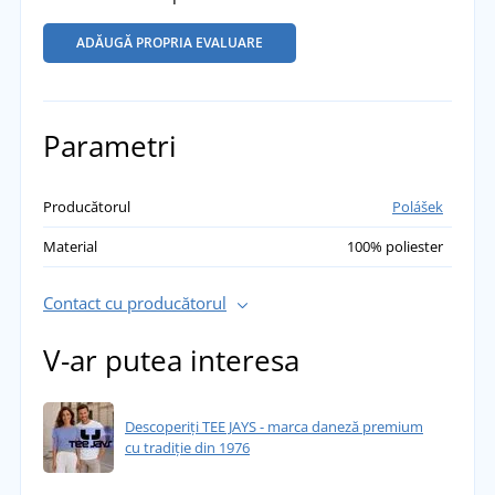
ADĂUGĂ PROPRIA EVALUARE
Parametri
Producătorul
Polášek
Material
100% poliester
Contact cu producătorul
V-ar putea interesa
Descoperiți TEE JAYS - marca daneză premium
cu tradiție din 1976