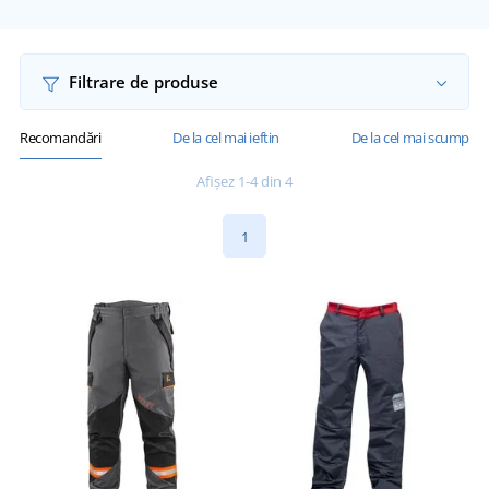
Filtrare de produse
Recomandări
De la cel mai ieftin
De la cel mai scump
Afișez 1-4 din 4
1