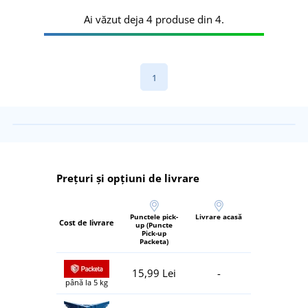
Ai văzut deja 4 produse din 4.
1
Prețuri și opțiuni de livrare
Punctele pick-
Livrare acasă
Cost de livrare
up (Puncte
Pick-up
Packeta)
15,99 Lei
-
până la 5 kg