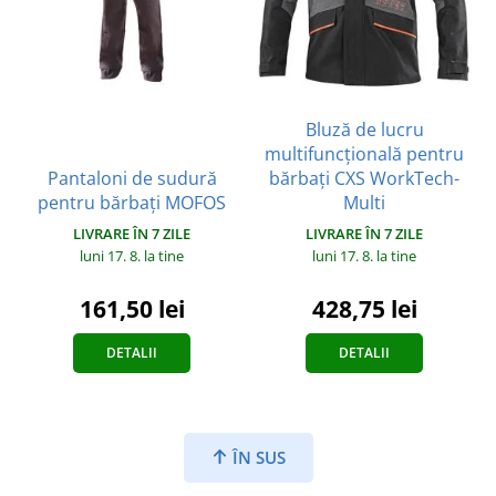
Bluză de lucru
multifuncțională pentru
Pantaloni de sudură
bărbați CXS WorkTech-
pentru bărbați MOFOS
Multi
LIVRARE ÎN 7 ZILE
LIVRARE ÎN 7 ZILE
luni 17. 8.
la tine
luni 17. 8.
la tine
161,50 lei
428,75 lei
DETALII
DETALII
ÎN SUS