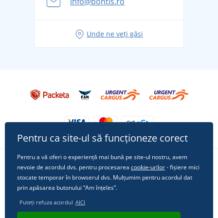
info@bontis.ro
pentru vacanță fără griji
Idei de outfituri fresh pentru o vară relaxată
Unde ne veți găsi
Tricoul preferat City în rol principal: ținute pentru
orice ocazie!
Pentru ca site-ul să funcționeze corect
Pentru a vă oferi o experiență mai bună pe site-ul nostru, avem
nevoie de acordul dvs. pentru procesarea
cookie-urilor
- fișiere mici
Urmărește-ne pe rețelele sociale
stocate temporar în browserul dvs. Mulțumim pentru acordul dat
prin apăsarea butonului “Am înțeles”.
Puteți refuza acordul
AICI