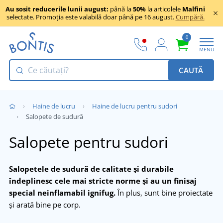
Au sosit reducerile lunii august:
până la
50%
la articolele
Malfini
selectate. Promoția este valabilă doar până pe 16 august.
Cumpără.
0
MENU
CAUTĂ
Haine de lucru
Haine de lucru pentru sudori
Salopete de sudură
Salopete pentru sudori
Salopetele de sudură de calitate și durabile
îndeplinesc cele mai stricte norme și au un finisaj
special neinflamabil ignifug.
În plus, sunt bine proiectate
și arată bine pe corp.