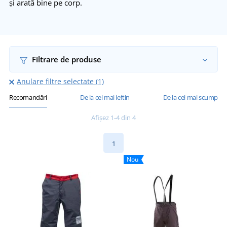
și arată bine pe corp.
Filtrare de produse
Anulare filtre selectate (1)
Recomandări
De la cel mai ieftin
De la cel mai scump
Afișez 1-4 din 4
1
Nou