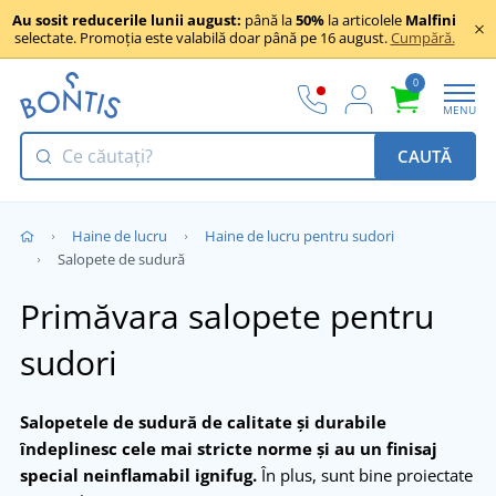
Au sosit reducerile lunii august:
până la
50%
la articolele
Malfini
selectate. Promoția este valabilă doar până pe 16 august.
Cumpără.
0
MENU
CAUTĂ
Haine de lucru
Haine de lucru pentru sudori
Salopete de sudură
Primăvara salopete pentru
sudori
Salopetele de sudură de calitate și durabile
îndeplinesc cele mai stricte norme și au un finisaj
special neinflamabil ignifug.
În plus, sunt bine proiectate