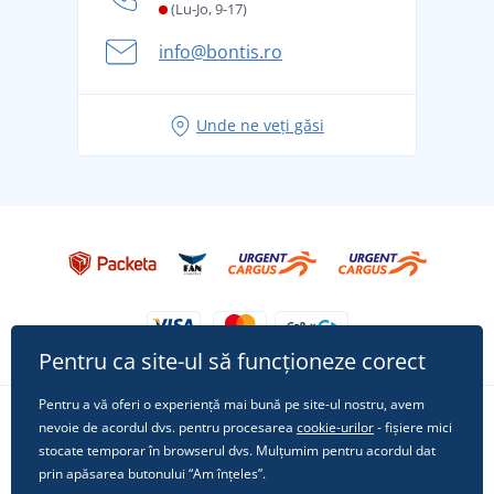
și în siguranță
(Lu-Jo, 9-17)
Aventura de vară începe cu bagajul - pregătiți-vă
info@bontis.ro
pentru vacanță fără griji
Idei de outfituri fresh pentru o vară relaxată
Unde ne veți găsi
Tricoul preferat City în rol principal: ținute pentru
orice ocazie!
Pentru ca site-ul să funcționeze corect
Pentru a vă oferi o experiență mai bună pe site-ul nostru, avem
nevoie de acordul dvs. pentru procesarea
cookie-urilor
- fișiere mici
Urmărește-ne pe rețelele sociale
stocate temporar în browserul dvs. Mulțumim pentru acordul dat
prin apăsarea butonului “Am înțeles”.