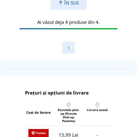
ÎN SUS
Ai văzut deja 4 produse din 4.
1
Prețuri și opțiuni de livrare
Punctele pick-
Livrare acasă
Cost de livrare
up (Puncte
Pick-up
Packeta)
15,99 Lei
-